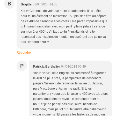
B
Brigitte
03/04/2014 14:38
<br /> Contente de voir que notre balade entre filles a été
pour toi un élément de motivation ! Au plaisir d'être au départ
de ce 400 de Grenoble à tes côtés Il me parait impossible que
tu finisses hors-délai (avec mon petit rythme j'étais très large
sur mon 1 er 400)... s'il faut, tu<br /> m'attends et je te
raconterai des histoires de mouton en espérant que ça ne va
pas t'endormir <br />
Répondre
P
Patricia Berthelier
04/04/2014 06:49
<br /> <br /> Hello Brigitte ! Ai commencé à regarder
le 400 de plus près, la perspective de descendre
jusqu'à Sisteron, de remonter la vallée du Jabron,
puis Macuègne et Aulan me ravit...Si tu es
partante<br /> pour que je fasse le 400 avec toi, alors
je serai doublement ravie....et certaine d'aller au
bout, et je ne pense pas que j'aurai besoin de
t'attendre, mais plutôt qu'il te faudra être patiente<br
/> par moments ! Et yesss à tes histoires de mouton