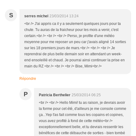
S
serres michel
23/03/2014 13:24
<br /> J'ai appris ca il y a seulement quelques jours pour ta
chute. Tu auras de la fraicheur pour les mois a venir, c'est
certain.<br /> <br /> <br /> Perso, je profite d'une météo
moyenne pour me reposer un peu car j'avais aligné 14 sorties
sur les 18 premiers jours de mars.<br /> <br /> <br /> Je
reprendrai de plus belle demain soir en attendant un week-
end ensoleillé et chaud. Je pourrai ainsi continuer la prise en
main du RZ <br /> <br /> <br /> Bise, Mimi<br />
Répondre
P
Patricia Berthelier
25/03/2014 06:25
<br /> <br /> Hello Mimi! tu as raison, je devrais avoir
la forme pour cet été, d'ailleurs je me console comme
ça...Yep t'as fait comme tous les copains et copines,
vous avez profité à fond de cette météo<br />
exceptionnellement belle, et tu devrais ressentir les
bénéfices de cette débauche de sorties - bien tombé