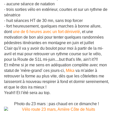
- aucune séance de natation
- trois sorties vélo en extérieur, courtes et sur un rythme de
sénatrice
- huit séances HT de 30 mn, sans trop forcer
- fort heureusement, quelques marches à bonne allure,
dont
une de 6 heures avec un fort dénivelé
, et une
motivation de bon aloi pour tenter quelques randonnées
pédestres itinérantes en montagne en juin et juillet
Clair qu'il va y avoir du boulot pour moi à partir de la mi-
avril et mai pour retrouver un rythme course sur le vélo,
pour la Route de S1L mi-juin....but that's life, ain't it?!!
Et même si je me sens en adéquation complète avec mon
statut de 'mère-grand' ces jours-ci,
Mika
va m'aider à
retrouver la forme au plus vite, dès que les côtelettes me
laisseront à nouveau respirer à fond et dormir sereinement,
et que le dos ira mieux !
Yeah!! Et l'été sera au top.
Photo du 23 mars : pas chaud en ce dimanche !