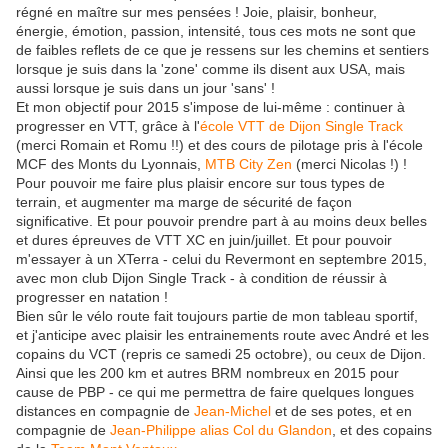
régné en maître sur mes pensées ! Joie, plaisir, bonheur,
énergie, émotion, passion, intensité, tous ces mots ne sont que
de faibles reflets de ce que je ressens sur les chemins et sentiers
lorsque je suis dans la 'zone' comme ils disent aux USA, mais
aussi lorsque je suis dans un jour 'sans' !
Et mon objectif pour 2015 s'impose de lui-même : continuer à
progresser en VTT, grâce à l'
école VTT de Dijon Single Track
(merci Romain et Romu !!) et des cours de pilotage pris à l'école
MCF des Monts du Lyonnais,
MTB City Zen
(merci Nicolas !) !
Pour pouvoir me faire plus plaisir encore sur tous types de
terrain, et augmenter ma marge de sécurité de façon
significative. Et pour pouvoir prendre part à au moins deux belles
et dures épreuves de VTT XC en juin/juillet. Et pour pouvoir
m'essayer à un XTerra - celui du Revermont en septembre 2015,
avec mon club Dijon Single Track - à condition de réussir à
progresser en natation !
Bien sûr le vélo route fait toujours partie de mon tableau sportif,
et j'anticipe avec plaisir les entrainements route avec André et les
copains du VCT (repris ce samedi 25 octobre), ou ceux de Dijon.
Ainsi que les 200 km et autres BRM nombreux en 2015 pour
cause de PBP - ce qui me permettra de faire quelques longues
distances en compagnie de
Jean-Michel
et de ses potes, et en
compagnie de
Jean-Philippe alias Col du Glandon
, et des copains