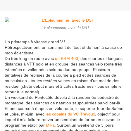
L'Epleumienne, avec le DST
Un printemps à vitesse grand V !
Rétrospectivement, un sentiment de 'tout et de rien' à cause de
mon éclectisme.
Du très long en route avec
un BRM 400
, des courtes et longues
distances à VTT solo et en groupe, des séances vélo route très
rythmées et vallonnées solo ou duo ou groupe. Plusieurs
tentatives de reprises de la course à pied et des séances de
musculation - toutes restées vaines en raison d'un mal de dos
résiduel (chute début mars et 2 côtes fracturées - pas simple le
retour à la normal).
Un weekend de Pentecôte dévolu à la randonnée pédestre de
montagne, des séances de natation saupoudrées par-ci par-là.
Et une course à étapes en vélo route, le superbe Tour de Saône
et Loire, mi-juin, avec l
es copains du VC Trévoux
, objectif pour
lequel il m'a fallu retrouver un semblant de forme en suivant le
programme établi par
Mika.
Surtout un weekend de 3 jours
bourré à craquer de camaraderie, de rires et gaieté, de