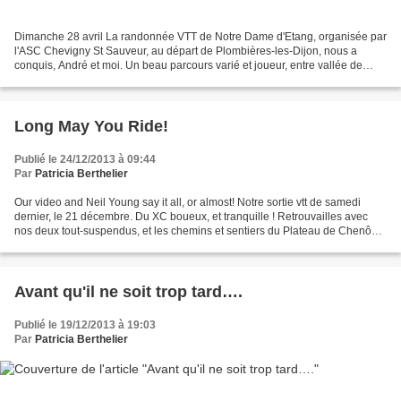
Dimanche 28 avril La randonnée VTT de Notre Dame d'Etang, organisée par
l'ASC Chevigny St Sauveur, au départ de Plombières-les-Dijon, nous a
conquis, André et moi. Un beau parcours varié et joueur, entre vallée de
l'Ouche et massif de notre Dame d'Etang,...
Long May You Ride!
Publié le 24/12/2013 à 09:44
Par
Patricia Berthelier
Our video and Neil Young say it all, or almost! Notre sortie vtt de samedi
dernier, le 21 décembre. Du XC boueux, et tranquille ! Retrouvailles avec
nos deux tout-suspendus, et les chemins et sentiers du Plateau de Chenôve
et des combes qui creusent le...
Avant qu'il ne soit trop tard….
Publié le 19/12/2013 à 19:03
Par
Patricia Berthelier