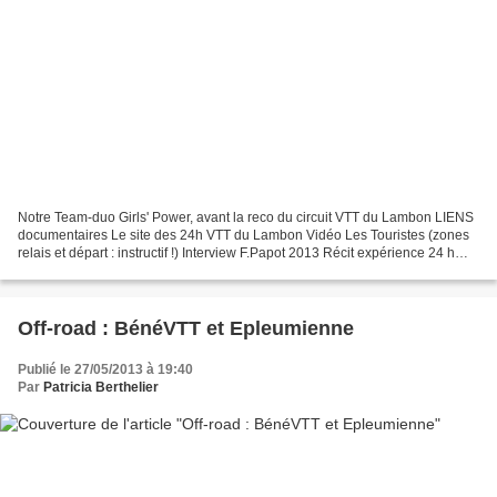
Notre Team-duo Girls' Power, avant la reco du circuit VTT du Lambon LIENS
documentaires Le site des 24h VTT du Lambon Vidéo Les Touristes (zones
relais et départ : instructif !) Interview F.Papot 2013 Récit expérience 24 h
Lambon Vidéo du circuit dans...
Off-road : BénéVTT et Epleumienne
Publié le 27/05/2013 à 19:40
Par
Patricia Berthelier