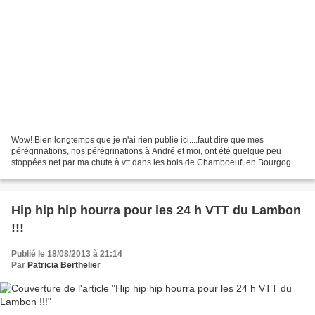
Wow! Bien longtemps que je n'ai rien publié ici....faut dire que mes
pérégrinations, nos pérégrinations à André et moi, ont été quelque peu
stoppées net par ma chute à vtt dans les bois de Chamboeuf, en Bourgogne,
tout début septembre puis par celle d'...
Hip hip hip hourra pour les 24 h VTT du Lambon
!!!
Publié le 18/08/2013 à 21:14
Par
Patricia Berthelier