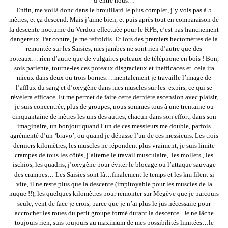
d’entre nous…
Enfin, me voilà donc dans le brouillard le plus complet, j’y vois pas à 5
mètres, et ça descend. Mais j’aime bien, et puis après tout en comparaison de
la descente nocturne du Verdon effectuée pour le RPE, c’est pas franchement
dangereux. Par contre, je me refroidis. Et lors des premiers hectomètres de la
remontée sur les Saisies, mes jambes ne sont rien d’autre que des
poteaux….rien d’autre que de vulgaires poteaux de téléphone en bois ! Bon,
sois patiente, tourne-les ces poteaux disgracieux et inefficaces et cela ira
mieux dans deux ou trois bornes….mentalement je travaille l’image de
l’afflux du sang et d’oxygène dans mes muscles sur les expirs, ce qui se
révèlera efficace. Et me permet de faire cette dernière ascension avec plaisir,
je suis concentrée, plus de groupes, nous sommes tous à une trentaine ou
cinquantaine de mètres les uns des autres, chacun dans son effort, dans son
imaginaire, un bonjour quand l’un de ces messieurs me double, parfois
agrémenté d’un ‘bravo’, ou quand je dépasse l’un de ces messieurs. Les trois
derniers kilomètres, les muscles ne répondent plus vraiment, je suis limite
crampes de tous les côtés, j’alterne le travail musculaire, les mollets , les
ischios, les quadris, j’oxygène pour éviter le blocage ou l’attaque sauvage
des crampes… Les Saisies sont là…finalement le temps et les km filent si
vite, il ne reste plus que la descente (impitoyable pour les muscles de la
nuque !!), les quelques kilomètres pour remonter sur Megève que je parcours
seule, vent de face je crois, parce que je n’ai plus le jus nécessaire pour
accrocher les roues du petit groupe formé durant la descente. Je ne lâche
toujours rien, suis toujours au maximum de mes possibilités limitées…le