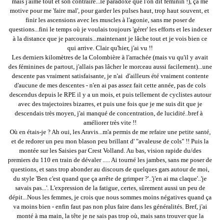
mais j'aime tout et son contraire...le paradoxe que l'on dit féminin !), ça me
motive pour me 'faire mal', pour garder les pulses haut, trop haut souvent, et
finir les ascensions avec les muscles à l'agonie, sans me poser de
questions...fini le temps où je voulais toujours 'gérer' les efforts et les indexer
à la distance que je parcourais...maintenant je lâche tout et je vois bien ce
qui arrive. Clair qu'hier, j'ai vu !!
Les derniers kilomètres de la Colombière à l'arrachée (mais vu qu'il y avait
des féminines de partout, j'allais pas lâcher le morceau aussi facilement)...une
descente pas vraiment satisfaisante, je n'ai d'ailleurs été vraiment contente
d'aucune de mes descentes - n'en ai pas assez fait cette année, pas de cols
descendus depuis le RPE il y a un mois, et puis tellement de cyclistes autour
avec des trajectoires bizarres, et puis une fois que je me suis dit que je
descendais très moyen, j'ai manqué de concentration, de lucidité..bref à
améliorer très vite !!
Où en étais-je ? Ah oui, les Aravis...m'a permis de me refaire une petite santé,
et de redorer un peu mon blason peu brillant d' "avaleuse de cols" !! Puis la
montée sur les Saisies par Crest Volland. Au bas, vision rapide du/des
premiers du 110 en train de dévaler ..... Ai tourné les jambes, sans me poser de
questions, et sans trop abonder au discours de quelques gars autour de moi,
du style 'Ben c'est quand que ça arrête de grimper ?'..'j'en ai ma claque'..'je
savais pas...'. L'expression de la fatigue, certes, sûrement aussi un peu de
dépit...Nous les femmes, je crois que nous sommes moins négatives quand ça
va moins bien - enfin faut pas non plus faire dans les généralités. Bref, j'ai
monté à ma main, la tête je ne sais pas trop où, mais sans trouver que la