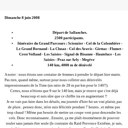
Dimanche 8 juin 2008
Départ de Sallanches.
2500 participants.
Itinéraire du Grand Parcours : Scionzier - Col de la Colombière -
Le Grand Bornand - La Clusaz - Col des Aravis - Giettaz - Flumet -
Crest Volland - Les Saisies - Signal de Bisanne - Hauteluce - Les
Saisies - Praz sur Arly - Megève
140 km, 4000 m de dénivelé
A noter : nous étions une centaine de femmes à prendre le départ hier matin.
Pas rien, quand même, surtout pour nous colleter aux dénivelés
impressionnants de la Time (un ratio de 28 m par km pour le 140!!).
Certes, nous n'étions que 9 sur le 140 km, mais je trouve que c'est déjà
beaucoup et suis sûre que ce chiffre ira en augmentant !!
Je ne vais pas faire dans les détails, ma journée d'hier fut un vrai plaisir, pas
de pluie...pensez donc, m'en suis félicitée pendant 7 heures...et même pas
trop chaud ! Même pas besoin de mettre un coupe vent pour descendre les
cols. Donc reconnaissante...Ensuite, ça me plaît énormément de pouvoir
rouler sans jamais être seule (le contraire du Raid Provence Extrême, je sais,