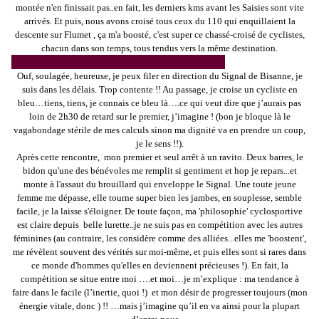
montée n'en finissait pas..en fait, les derniers kms avant les Saisies sont vite
arrivés. Et puis, nous avons croisé tous ceux du 110 qui enquillaient la
descente sur Flumet , ça m'a boosté, c'est super ce chassé-croisé de cyclistes,
chacun dans son temps, tous tendus vers la même destination.
Ouf, soulagée, heureuse, je peux filer en direction du Signal de Bisanne, je
suis dans les délais. Trop contente !! Au passage, je croise un cycliste en
bleu…tiens, tiens, je connais ce bleu là….ce qui veut dire que j’aurais pas
loin de 2h30 de retard sur le premier, j’imagine ! (bon je bloque là le
vagabondage stérile de mes calculs sinon ma dignité va en prendre un coup,
je le sens !!).
Après cette rencontre, mon premier et seul arrêt à un ravito. Deux barres, le
bidon qu'une des bénévoles me remplit si gentiment et hop je repars...et
monte à l'assaut du brouillard qui enveloppe le Signal. Une toute jeune
femme me dépasse, elle tourne super bien les jambes, en souplesse, semble
facile, je la laisse s'éloigner. De toute façon, ma 'philosophie' cyclosportive
est claire depuis belle lurette..je ne suis pas en compétition avec les autres
féminines (au contraire, les considère comme des alliées...elles me 'boostent',
me révèlent souvent des vérités sur moi-même, et puis elles sont si rares dans
ce monde d'hommes qu'elles en deviennent précieuses !). En fait, la
compétition se situe entre moi ….et moi…je m’explique : ma tendance à
faire dans le facile (l’inertie, quoi !) et mon désir de progresser toujours (mon
énergie vitale, donc ) !! …mais j’imagine qu’il en va ainsi pour la plupart