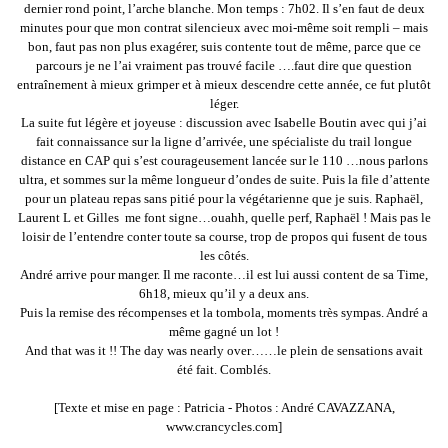
dernier rond point, l’arche blanche. Mon temps : 7h02. Il s’en faut de deux
minutes pour que mon contrat silencieux avec moi-même soit rempli – mais
bon, faut pas non plus exagérer, suis contente tout de même, parce que ce
parcours je ne l’ai vraiment pas trouvé facile ….faut dire que question
entraînement à mieux grimper et à mieux descendre cette année, ce fut plutôt
léger.
La suite fut légère et joyeuse : discussion avec Isabelle Boutin avec qui j’ai
fait connaissance sur la ligne d’arrivée, une spécialiste du trail longue
distance en CAP qui s’est courageusement lancée sur le 110 …nous parlons
ultra, et sommes sur la même longueur d’ondes de suite. Puis la file d’attente
pour un plateau repas sans pitié pour la végétarienne que je suis. Raphaël,
Laurent L et Gilles me font signe…ouahh, quelle perf, Raphaël ! Mais pas le
loisir de l’entendre conter toute sa course, trop de propos qui fusent de tous
les côtés.
André arrive pour manger. Il me raconte…il est lui aussi content de sa Time,
6h18, mieux qu’il y a deux ans.
Puis la remise des récompenses et la tombola, moments très sympas. André a
même gagné un lot !
And that was it !! The day was nearly over……le plein de sensations avait
été fait. Comblés.
[Texte et mise en page : Patricia - Photos : André CAVAZZANA,
www.crancycles.com]