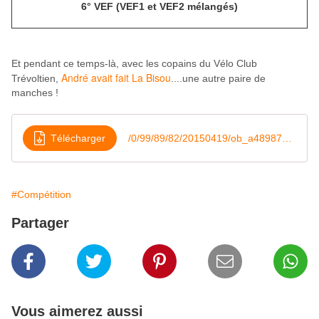
6° VEF (VEF1 et VEF2 mélangés)
Et pendant ce temps-là, avec les copains du Vélo Club
André avait fait La Bisou
Trévoltien,
....une autre paire de
manches !
Télécharger
/0/99/89/82/20150419/ob_a48987_classement-15km-trail-beaujolais
#Compétition
Partager
Vous aimerez aussi