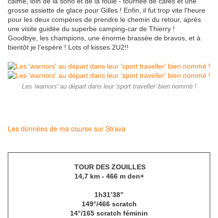
calme, loin de la sono et de la foule - tournée de cafés et une
grosse assiette de glace pour Gilles ! Enfin, il fut trop vite l'heure
pour les deux compères de prendre le chemin du retour, après
une visite guidée du superbe camping-car de Thierry !
Goodbye, les champions, une énorme brassée de bravos, et à
bientôt je l'espère ! Lots of kisses 2U2!!
Les 'warriors' au départ dans leur 'sport traveller' bien nommé !
Les données de ma course sur Strava
TOUR DES ZOUILLES
14,7 km - 466 m den+
1h31’38’’
149°/466 scratch
14°/165 scratch féminin