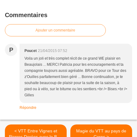
Commentaires
Ajouter un commentaire
P
Poucet
21/04/2015 07:52
Voila un joli et très complet récit de ce grand WE plaisir en
Beaujolais ... MERCI Patricia pour tes encouragements et ta
compagnie toujours aussi agréable. BRAVO pour ce Tour des
z'Ouilles parfaitement bien géré ... Bonne continuation, je te
souhaite beaucoup de plaisir pour la suite de la saison, à
pied ou à vélo, sur le bitume ou les sentiers.<br /> Bises.<br />
Gilles
Répondre
< VTT Entre Vignes et
Magie du VTT au pays de
Pierres Dorées avec le BSC
Corps >