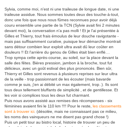
Sylvia, comme moi, n'est ni une traileuse de longue date, ni une
traileuse assidue. Nous sommes toutes deux des touche-à-tout,
donc une fois que nous nous fûmes reconnues pour avoir déjà
couru ensemble une partie de la TCN (Sylvie avait fini 2 minutes
devant moi), la conversation n'a pas molli ! Et je l'ai présentée à
Gilles et Thierry, tout frais émoulus de leur douche ravigotante -
mais pas suffisamment curative, puisque leur démarche montrait
sans détour combien leur exploit ultra avait dû leur coûter en
douleurs !! Et l'arrière du genou de Gilles était bien enflé....
Trop sympa cette après-course, au soleil, sur la place devant la
salle des fêtes. Bières pression, jambon à la broche, tout fut
délicieux, avec un goût estival des plus prononcés. Bien sûr,
Thierry et Gilles sont revenus à plusieurs reprises sur leur ultra
de la veille - trop passionnant de les écouter (mais bavarde
comme je suis, j'en ai débité un max également, trop..). Ils sont
tous deux tellement bluffants de simplicité , et de gentillesse. Et
les voir si complices tous les deux fut charmant.
Puis nous avons assisté aux remises des récompenses - six
féminines avaient fini le 110 km !!!! Pour le reste,
les classements
sont à trouver ici
. (désolée, mais ne connaissant pas ce milieu,
les noms des vainqueurs ne me disent pas grand chose !)
Puis un petit tour au bistro local, histoire de trouver un peu de