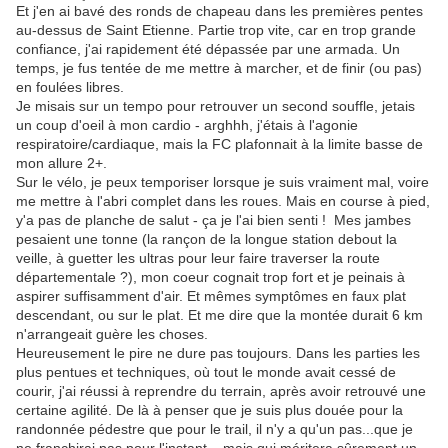
Et j'en ai bavé des ronds de chapeau dans les premières pentes
au-dessus de Saint Etienne. Partie trop vite, car en trop grande
confiance, j'ai rapidement été dépassée par une armada. Un
temps, je fus tentée de me mettre à marcher, et de finir (ou pas)
en foulées libres.
Je misais sur un tempo pour retrouver un second souffle, jetais
un coup d'oeil à mon cardio - arghhh, j'étais à l'agonie
respiratoire/cardiaque, mais la FC plafonnait à la limite basse de
mon allure 2+.
Sur le vélo, je peux temporiser lorsque je suis vraiment mal, voire
me mettre à l'abri complet dans les roues. Mais en course à pied,
y'a pas de planche de salut - ça je l'ai bien senti ! Mes jambes
pesaient une tonne (la rançon de la longue station debout la
veille, à guetter les ultras pour leur faire traverser la route
départementale ?), mon coeur cognait trop fort et je peinais à
aspirer suffisamment d'air. Et mêmes symptômes en faux plat
descendant, ou sur le plat. Et me dire que la montée durait 6 km
n'arrangeait guère les choses.
Heureusement le pire ne dure pas toujours. Dans les parties les
plus pentues et techniques, où tout le monde avait cessé de
courir, j'ai réussi à reprendre du terrain, après avoir retrouvé une
certaine agilité. De là à penser que je suis plus douée pour la
randonnée pédestre que pour le trail, il n'y a qu'un pas...que je