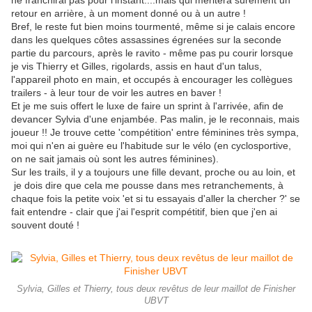
ne franchirai pas pour l'instant....mais qui méritera sûrement un
retour en arrière, à un moment donné ou à un autre !
Bref, le reste fut bien moins tourmenté, même si je calais encore
dans les quelques côtes assassines égrenées sur la seconde
partie du parcours, après le ravito - même pas pu courir lorsque
je vis Thierry et Gilles, rigolards, assis en haut d'un talus,
l'appareil photo en main, et occupés à encourager les collègues
trailers - à leur tour de voir les autres en baver !
Et je me suis offert le luxe de faire un sprint à l'arrivée, afin de
devancer Sylvia d'une enjambée. Pas malin, je le reconnais, mais
joueur !! Je trouve cette 'compétition' entre féminines très sympa,
moi qui n'en ai guère eu l'habitude sur le vélo (en cyclosportive,
on ne sait jamais où sont les autres féminines).
Sur les trails, il y a toujours une fille devant, proche ou au loin, et
je dois dire que cela me pousse dans mes retranchements, à
chaque fois la petite voix 'et si tu essayais d'aller la chercher ?' se
fait entendre - clair que j'ai l'esprit compétitif, bien que j'en ai
souvent douté !
Sylvia, Gilles et Thierry, tous deux revêtus de leur maillot de Finisher
UBVT