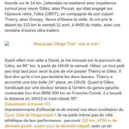
Inscrite sur le 14 km, j'attendais ce weekend avec impatience
surtout pour revoir Gilles, alias Poucet, qui était engagé sur
l'épreuve reine, l'ultra (UBVT), en compagnie de son copain
Thierry, alias Snoopy. Venus d'Alsace la veille, ils ont pris le
départ du 110 km le samedi 11 avril, à 4h00 du matin, avec une
centaine d'autres ultra trailers.
Ayant offert mon aide à David, je me trouvais sur le parcours de
l'ultra, au 86° km, à partir de 16h30 le samedi. Hélas, un tout petit
peu trop tard pour avoir la joie de voir passer Thierry et Gilles. Il
faut dire qu'ils n'ont pas lambiné les deux lascars. Thierry a
accroché une très belle 24° place, en 15h39. Quant à Gilles,
handicapé par une douleur tenace à l'arrière du genou gauche
contractée lors d'un BRM 300 km en Franche-Comté, il a bouclé
la distance en 16h13 et s'est
classé 30°.
Classement à trouver ICI
.
Impressionnants d'efficacité et de mental nos deux sociétaires du
Cyclo Club de Kingersheim
! Je ne parle même pas du côté
athlétique de leur performance : parcourir
110 km, 4700 m de
dénivelé positif, autant pour le dénivelé négatif
, avec un tel