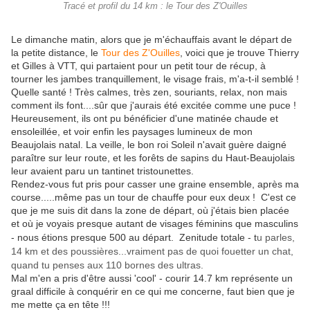
Tracé et profil du 14 km : le Tour des Z'Ouilles
Le dimanche matin, alors que je m'échauffais avant le départ de
la petite distance, le
Tour des Z'Ouilles
, voici que je trouve Thierry
et Gilles à VTT, qui partaient pour un petit tour de récup, à
tourner les jambes tranquillement, le visage frais, m'a-t-il semblé !
Quelle santé ! Très calmes, très zen, souriants, relax, non mais
comment ils font....sûr que j'aurais été excitée comme une puce !
Heureusement, ils ont pu bénéficier d'une matinée chaude et
ensoleillée, et voir enfin les paysages lumineux de mon
Beaujolais natal. La veille, le bon roi Soleil n'avait guère daigné
paraître sur leur route, et les forêts de sapins du Haut-Beaujolais
leur avaient paru un tantinet tristounettes.
Rendez-vous fut pris pour casser une graine ensemble, après ma
course.....même pas un tour de chauffe pour eux deux ! C'est ce
que je me suis dit dans la zone de départ, où j'étais bien placée
et où je voyais presque autant de visages féminins que masculins
- nous étions presque 500 au départ. Zenitude totale - t
u parles,
14 km et des poussières...vraiment pas de quoi fouetter un chat,
quand tu penses aux 110 bornes des ultras.
Mal m'en a pris d'être aussi 'cool' - courir 14.7 km représente un
graal difficile à conquérir en ce qui me concerne, faut bien que je
me mette ça en tête !!!