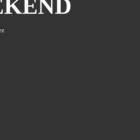
EKEND
ez