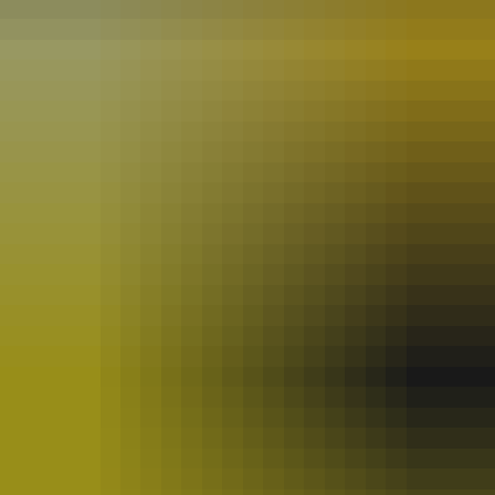
CATÉGORIES
Bourgogne
(27)
Reportages
(21)
Ailleurs
(20)
Longue Distance
(20)
Randos Vtt
(20)
Auvergne-Rhône-Alpes
(19)
Ultra Distance - Très Longue Distance
(18)
Divers
(17)
Entaînement
(17)