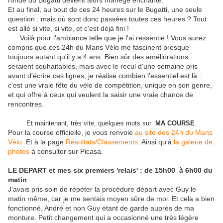
ronde du Bugatti devient alors manège enchanté.
Et au final, au bout de ces 24 heures sur le Bugatti, une seule
question : mais où sont donc passées toutes ces heures ? Tout
est allé si vite, si vite, et c'est déjà fini !
Voilà pour l'ambiance telle que je l'ai ressentie ! Vous aurez
compris que ces 24h du Mans Vélo me fascinent presque
toujours autant qu'il y a 4 ans. Bien sûr des améliorations
seraient souhaitables, mais avec le recul d'une semaine pris
avant d'écrire ces lignes, je réalise combien l'essentiel est là :
c'est une vraie fête du vélo de compétition, unique en son genre,
et qui offre à ceux qui veulent la saisir une vraie chance de
rencontres.
Et maintenant, très vite, quelques mots sur
MA COURSE
.
Pour la course officielle, je vous renvoie
au site des 24h du Mans
Vélo.
Et à la page
Résultats/Classements
. Ainsi qu'à
la galerie de
photos
à consulter sur Picasa.
LE DEPART et mes six premiers 'relais' : de 15h00 à 6h00 du
matin
J'avais pris soin de répéter la procédure départ avec Guy le
matin même, car je me sentais moyen sûre de moi. Et cela a bien
fonctionné, André et non Guy étant de garde auprès de ma
monture. Petit changement qui a occasionné une très légère