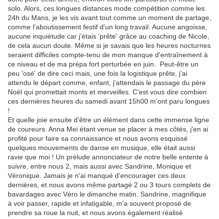
solo. Alors, ces longues distances mode compétition comme les
24h du Mans, je les vis avant tout comme un moment de partage,
comme l'aboutissement festif d'un long travail. Aucune angoisse,
aucune inquiétude car j'étais 'prête' grâce au coaching de Nicole,
de cela aucun doute. Même si je savais que les heures nocturnes
seraient difficiles compte-tenu de mon manque d'entraînement à
ce niveau et de ma prépa fort perturbée en juin. Peut-être un
peu 'osé' de dire ceci mais, une fois la logistique prête, j'ai
attendu le départ comme, enfant, j'attendais le passage du père
Noël qui promettait monts et merveilles. C'est vous dire combien
ces dernières heures du samedi avant 15h00 m'ont paru longues
!
Et quelle joie ensuite d'être un élément dans cette immense ligne
de coureurs. Anna Mei étant venue se placer à mes côtés, j'en ai
profité pour faire sa connaissance et nous avons esquissé
quelques mouvements de danse en musique, elle était aussi
ravie que moi ! Un prélude annonciateur de notre belle entente à
suivre, entre nous 2, mais aussi avec Sandrine, Monique et
Véronique. Jamais je n'ai manqué d'encourager ces deux
dernières, et nous avons même partagé 2 ou 3 tours complets de
bavardages avec Véro le dimanche matin. Sandrine, magnifique
à voir passer, rapide et infatigable, m'a souvent proposé de
prendre sa roue la nuit, et nous avons également réalisé