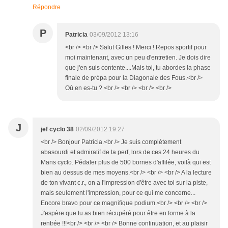
Répondre
P
Patricia
03/09/2012 13:16
<br /> <br /> Salut Gilles ! Merci ! Repos sportif pour
moi maintenant, avec un peu d'entretien. Je dois dire
que j'en suis contente....Mais toi, tu abordes la phase
finale de prépa pour la Diagonale des Fous.<br />
Où en es-tu ? <br /> <br /> <br /> <br />
J
jef cyclo 38
02/09/2012 19:27
<br /> Bonjour Patricia.<br /> Je suis complètement
abasourdi et admiratif de ta perf, lors de ces 24 heures du
Mans cyclo. Pédaler plus de 500 bornes d'affilée, voilà qui est
bien au dessus de mes moyens.<br /> <br /> <br /> A la lecture
de ton vivant c.r., on a l'impression d'être avec toi sur la piste,
mais seulement l'impression, pour ce qui me concerne...
Encore bravo pour ce magnifique podium.<br /> <br /> <br />
J'espère que tu as bien récupéré pour être en forme à la
rentrée !!!<br /> <br /> <br /> Bonne continuation, et au plaisir