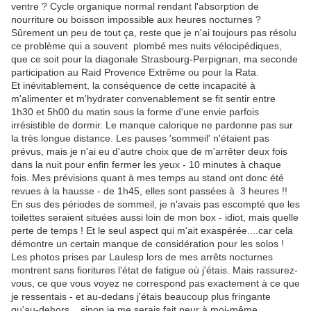
ventre ? Cycle organique normal rendant l'absorption de
nourriture ou boisson impossible aux heures nocturnes ?
Sûrement un peu de tout ça, reste que je n'ai toujours pas résolu
ce problème qui a souvent plombé mes nuits vélocipédiques,
que ce soit pour la diagonale Strasbourg-Perpignan, ma seconde
participation au Raid Provence Extrême ou pour la Rata.
Et inévitablement, la conséquence de cette incapacité à
m'alimenter et m'hydrater convenablement se fit sentir entre
1h30 et 5h00 du matin sous la forme d'une envie parfois
irrésistible de dormir. Le manque calorique ne pardonne pas sur
la très longue distance. Les pauses 'sommeil' n'étaient pas
prévus, mais je n'ai eu d'autre choix que de m'arrêter deux fois
dans la nuit pour enfin fermer les yeux - 10 minutes à chaque
fois. Mes prévisions quant à mes temps au stand ont donc été
revues à la hausse - de 1h45, elles sont passées à 3 heures !!
En sus des périodes de sommeil, je n'avais pas escompté que les
toilettes seraient situées aussi loin de mon box - idiot, mais quelle
perte de temps ! Et le seul aspect qui m'ait exaspérée....car cela
démontre un certain manque de considération pour les solos !
Les photos prises par Laulesp lors de mes arrêts nocturnes
montrent sans fioritures l'état de fatigue où j'étais. Mais rassurez-
vous, ce que vous voyez ne correspond pas exactement à ce que
je ressentais - et au-dedans j'étais beaucoup plus fringante
qu'au-dehors....sinon je me serais fait peur à moi-même,