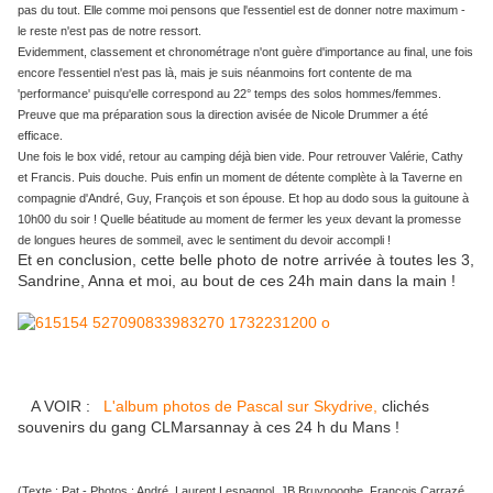
pas du tout. Elle comme moi pensons que l'essentiel est de donner notre maximum -
le reste n'est pas de notre ressort.
Evidemment, classement et chronométrage n'ont guère d'importance au final, une fois
encore l'essentiel n'est pas là, mais je suis néanmoins fort contente de ma
'performance' puisqu'elle correspond au 22° temps des solos hommes/femmes.
Preuve que ma préparation sous la direction avisée de Nicole Drummer a été
efficace.
Une fois le box vidé, retour au camping déjà bien vide. Pour retrouver Valérie, Cathy
et Francis. Puis douche. Puis enfin un moment de détente complète à la Taverne en
compagnie d'André, Guy, François et son épouse. Et hop au dodo sous la guitoune à
10h00 du soir ! Quelle béatitude au moment de fermer les yeux devant la promesse
de longues heures de sommeil, avec le sentiment du devoir accompli !
Et en conclusion, cette belle photo de notre arrivée à toutes les 3,
Sandrine, Anna et moi, au bout de ces 24h main dans la main !
A VOIR
:
L'album photos de Pascal sur Skydrive,
clichés
souvenirs du gang CLMarsannay à ces 24 h du Mans !
(Texte : Pat - Photos : André, Laurent Lespagnol, JB Bruynooghe, François Carrazé,