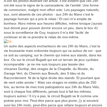
A voir les photos illustrant cet article, il est évident que ces 24h
ont été sous le signe de la camaraderie, de l'amitié. Une forme
de communion, malgré mon effort solo. Les paysages naturels,
eux, sont absents de ces photos - aux 24h du Mans c'est le
paysage humain qui a pris le relais ! Et ceci m'a emplie de
bonheur. Alors même aux heures difficiles, même lorsque j'aurais
tout donné pour pouvoir dormir encore un peu, dans le box 41
sous la surveillance de Guy, toujours il m'a été 'facile' de
continuer et de re-prendre le relais de moi-même.
Un autre des aspects enchanteurs de ces 24h du Mans, c'est la
vie bruissante mais ordonnée toujours qui va autour de soi - que
ce soit au camping, sur le chemin qui mène aux stands, dans les
box. Ou sur le circuit Bugatti qui est un terrain de jeux cyclistes
incomparable - je ne me suis toujours pas lassée des
chicanes Dunlop, des virages de la Chapelle, du Musée, du
Garage Vert, du Chemin aux Boeufs, des S bleu et du
Raccordement. Ni de la ligne droite des stands. Et pourtant que
de vent cette année ! Mais ces virages re-visités plus de 250
fois, au terme de mes trois paticipations aux 24h du Mans Vélo,
sont à chaque fois différents, jamais tout à fait les mêmes,
toujours autres ! Il n'y a pas, le circuit Bugatti se lit comme une
poésie pour moi. Peut-être parce que plus jeune, j'y ai souvent
suivi les 24h moto, peut-être parce que refaire toujours et encore