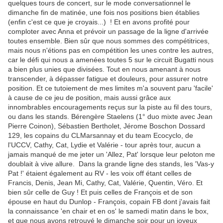
quelques tours de concert, sur le mode conversationnel le
dimanche fin de matinée, une fois nos positions bien établies
(enfin c'est ce que je croyais...) ! Et en avons profité pour
comploter avec Anna et prévoir un passage de la ligne d'arrivée
toutes ensemble. Bien sûr que nous sommes des compétitrices,
mais nous n'étions pas en compétition les unes contre les autres,
car le défi qui nous a amenées toutes 5 sur le circuit Bugatti nous
a bien plus unies que divisées. Tout en nous amenant à nous
transcender, à dépasser fatigue et douleurs, pour assurer notre
position. Et ce tutoiement de mes limites m'a souvent paru 'facile'
à cause de ce jeu de position, mais aussi grâce aux
innombrables encouragements reçus sur la piste au fil des tours,
ou dans les stands. Bérengère Staelens (1° duo mixte avec Jean
Pierre Coinon), Sébastien Bertholet, Jérome Boschon Dossard
129, les copains du CLMarsannay et du team Ecocyclo, de
l'UCCV, Cathy, Cat, Lydie et Valérie - tour après tour, aucun a
jamais manqué de me jeter un 'Allez, Pat' lorsque leur peloton me
doublait à vive allure. Dans la grande ligne des stands, les 'Vas-y
Pat !' étaient également au RV - les voix off étant celles de
Francis, Denis, Jean Mi, Cathy, Cat, Valérie, Quentin, Véro. Et
bien sûr celle de Guy ! Et puis celles de François et de son
épouse en haut du Dunlop - François, copain FB dont j'avais fait
la connaissance 'en chair et en os' le samedi matin dans le box,
et que nous avons retrouvé le dimanche soir pour un joyeux