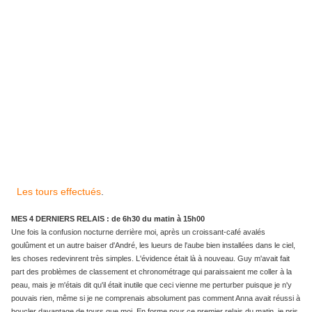
Les tours effectués
.
MES 4 DERNIERS RELAIS : de 6h30 du matin à 15h00
Une fois la confusion nocturne derrière moi, après un croissant-café avalés
goulûment et un autre baiser d'André, les lueurs de l'aube bien installées dans le ciel,
les choses redevinrent très simples. L'évidence était là à nouveau. Guy m'avait fait
part des problèmes de classement et chronométrage qui paraissaient me coller à la
peau, mais je m'étais dit qu'il était inutile que ceci vienne me perturber puisque je n'y
pouvais rien, même si je ne comprenais absolument pas comment Anna avait réussi à
boucler davantage de tours que moi. En forme pour ce premier relais du matin, je pris