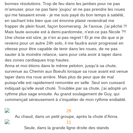
bonnes résolutions. Trop de feu dans les jambes pour ne pas
m'amuser, pour ne pas faire 'joujou' et ne pas prendre les roues
qui me faisaient envie - je me suis payé du bon temps à satiété,
en sachant très bien que cet énorme plaisir reviendrait me
frapper de plein fouet, façon boomerang. Je l'avoue, j'ai pêché !!!
Mais faute avouée est à demi-pardonnée, n'est-ce pas Nicole ?!!
Une chose est sûre, je n'en ai pas regret ! Et je me dis que si je
reviens pour un autre 24h solo, il me faudra avoir progressé en
vitesse pour être capable de tenir dans les roues, de ne pas
sauter à la moindre relance, sans pour cela avoir à taper dans
des zones cardiaques trop hautes.
Anna et moi étions dans le même peloton, jusqu'à sa chute,
survenue au Chemin aux Boeufs lorsque sa roue avant est venue
taper dans ma roue arrière. Mais plus de peur que de mal
puisqu'elle est rapidement remontée en selle. Seul son cuissard
indiquait qu'elle avait chuté. Troublée par sa chute, j'ai adopté un
rythme plus sage ensuite. Au grand soulagement de Guy, qui
commençait sérieusement à s'inquiéter de mon rythme endiablé.
Au chaud, dans un petit groupe, après la chute d'Anna.
Seule, dans la grande ligne droite des stands