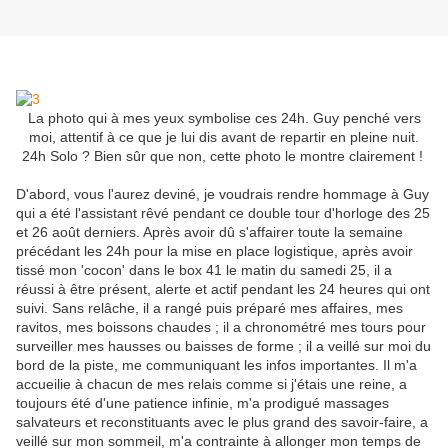
La photo qui à mes yeux symbolise ces 24h. Guy penché vers
moi, attentif à ce que je lui dis avant de repartir en pleine nuit.
24h Solo ? Bien sûr que non, cette photo le montre clairement !
D'abord, vous l'aurez deviné, je voudrais rendre hommage à Guy
qui a été l'assistant rêvé pendant ce double tour d'horloge des 25
et 26 août derniers. Après avoir dû s'affairer toute la semaine
précédant les 24h pour la mise en place logistique, après avoir
tissé mon 'cocon' dans le box 41 le matin du samedi 25, il a
réussi à être présent, alerte et actif pendant les 24 heures qui ont
suivi. Sans relâche, il a rangé puis préparé mes affaires, mes
ravitos, mes boissons chaudes ; il a chronométré mes tours pour
surveiller mes hausses ou baisses de forme ; il a veillé sur moi du
bord de la piste, me communiquant les infos importantes. Il m'a
accueilie à chacun de mes relais comme si j'étais une reine, a
toujours été d'une patience infinie, m'a prodigué massages
salvateurs et reconstituants avec le plus grand des savoir-faire, a
veillé sur mon sommeil, m'a contrainte à allonger mon temps de