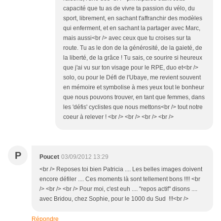
capacité que tu as de vivre ta passion du vélo, du
sport, librement, en sachant t'affranchir des modèles
qui enferment, et en sachant la partager avec Marc,
mais aussi<br /> avec ceux que tu croises sur ta
route. Tu as le don de la générosité, de la gaieté, de
la liberté, de la grâce ! Tu sais, ce sourire si heureux
que j'ai vu sur ton visage pour le RPE, duo et<br />
solo, ou pour le Défi de l'Ubaye, me revient souvent
en mémoire et symbolise à mes yeux tout le bonheur
que nous pouvons trouver, en tant que femmes, dans
les 'défis' cyclistes que nous mettons<br /> tout notre
coeur à relever ! <br /> <br /> <br /> <br />
P
Poucet
03/09/2012 13:29
<br /> Reposes toi bien Patricia .... Les belles images doivent
encore défiler .... Ces moments là sont tellement bons !!!! <br
/> <br /> <br /> Pour moi, c'est euh .... "repos actif" disons ....
avec Bridou, chez Sophie, pour le 1000 du Sud !!!<br />
Répondre