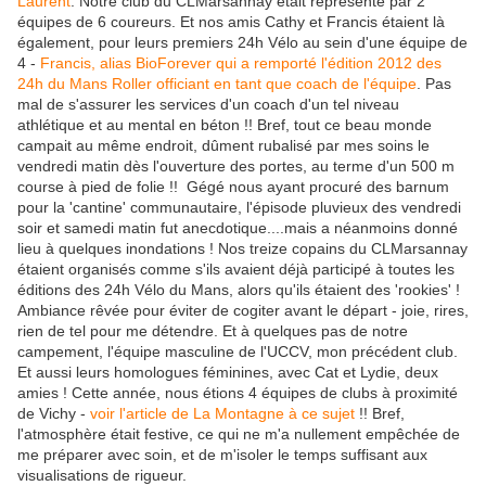
Laurent
. Notre club du CLMarsannay était représenté par 2
équipes de 6 coureurs. Et nos amis Cathy et Francis étaient là
également, pour leurs premiers 24h Vélo au sein d'une équipe de
4 -
Francis, alias BioForever qui a remporté l'édition 2012 des
24h du Mans Roller officiant en tant que coach de l'équipe
. Pas
mal de s'assurer les services d'un coach d'un tel niveau
athlétique et au mental en béton !! Bref, tout ce beau monde
campait au même endroit, dûment rubalisé par mes soins le
vendredi matin dès l'ouverture des portes, au terme d'un 500 m
course à pied de folie !! Gégé nous ayant procuré des barnum
pour la 'cantine' communautaire, l'épisode pluvieux des vendredi
soir et samedi matin fut anecdotique....mais a néanmoins donné
lieu à quelques inondations ! Nos treize copains du CLMarsannay
étaient organisés comme s'ils avaient déjà participé à toutes les
éditions des 24h Vélo du Mans, alors qu'ils étaient des 'rookies' !
Ambiance rêvée pour éviter de cogiter avant le départ - joie, rires,
rien de tel pour me détendre. Et à quelques pas de notre
campement, l'équipe masculine de l'UCCV, mon précédent club.
Et aussi leurs homologues féminines, avec Cat et Lydie, deux
amies ! Cette année, nous étions 4 équipes de clubs à proximité
de Vichy -
voir l'article de La Montagne à ce sujet
!! Bref,
l'atmosphère était festive, ce qui ne m'a nullement empêchée de
me préparer avec soin, et de m'isoler le temps suffisant aux
visualisations de rigueur.