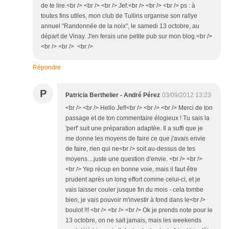
de te lire.<br /> <br /> <br /> Jef.<br /> <br /> <br /> ps : à
toutes fins utiles, mon club de Tullins organise son rallye
annuel "Randonnée de la noix", le samedi 13 octobre, au
départ de Vinay. J'en ferais une petite pub sur mon blog.<br />
<br /> <br /> <br />
Répondre
P
Patricia Berthelier - André Pérez
03/09/2012 13:23
<br /> <br /> Hello Jef!<br /> <br /> <br /> Merci de ton
passage et de ton commentaire élogieux ! Tu sais la
'perf' suit une préparation adaptée. Il a suffi que je
me donne les moyens de faire ce que j'avais envie
de faire, rien qui ne<br /> soit au-dessus de tes
moyens....juste une question d'envie. <br /> <br />
<br /> Yep récup en bonne voie, mais il faut être
prudent après un long effort comme celui-ci, et je
vais laisser couler jusque fin du mois - cela tombe
bien, je vais pouvoir m'investir à fond dans le<br />
boulot !!! <br /> <br /> <br /> Ok je prends note pour le
13 octobre, on ne sait jamais, mais les weekends