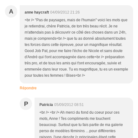
A
anne haycraft
04/09/2012 21:26
<br /> "Pas de paysages, mais de l'humain" voici les mots que
je retiendrai, chère Patricia, de ton très beau récit. Je ne
m'attendais pas à découvrir ce côté des choses dans un 24h,
mais je comprends<br /> que tu as donné absolument toutes
tes forces dans cette épreuve, pour un magnifique résultat.
Good Job Pat, pour me faire l'écho de Nicole et sans doute
d'André qui t'ont accompagnée dans cette<br /> préparation
très pro, et de tous les amis qui t'ont encouragée, suivie et
emmenée dans leur roue. Tu es magnifique, tu es un exemple
pour toutes les femmes ! Bises<br />
Répondre
P
Patricia
05/09/2012 08:51
<br /> <br /> Ah merci du fond du coeur pour ces
mots, Anne ! Tes compliments me touchent
beaucoup. Surtout que tu fais partie de ma galerie
perso de modèles féminins ....pour différentes
raisons, l'une des<br /> principales étant cette