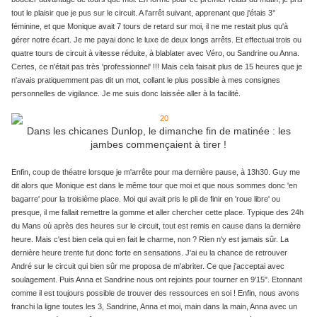
tout le plaisir que je pus sur le circuit. A l'arrêt suivant, apprenant que j'étais 3°
féminine, et que Monique avait 7 tours de retard sur moi, il ne me restait plus qu'à
gérer notre écart. Je me payai donc le luxe de deux longs arrêts. Et effectuai trois ou
quatre tours de circuit à vitesse réduite, à blablater avec Véro, ou Sandrine ou Anna.
Certes, ce n'était pas très 'professionnel' !!! Mais cela faisait plus de 15 heures que je
n'avais pratiquemment pas dit un mot, collant le plus possible à mes consignes
personnelles de vigilance. Je me suis donc laissée aller à la facilité.
Dans les chicanes Dunlop, le dimanche fin de matinée : les
jambes commençaient à tirer !
Enfin, coup de théatre lorsque je m'arrête pour ma dernière pause, à 13h30. Guy me
dit alors que Monique est dans le même tour que moi et que nous sommes donc 'en
bagarre' pour la troisième place. Moi qui avait pris le pli de finir en 'roue libre' ou
presque, il me fallait remettre la gomme et aller chercher cette place. Typique des 24h
du Mans où après des heures sur le circuit, tout est remis en cause dans la dernière
heure. Mais c'est bien cela qui en fait le charme, non ? Rien n'y est jamais sûr. La
dernière heure trente fut donc forte en sensations. J'ai eu la chance de retrouver
André sur le circuit qui bien sûr me proposa de m'abriter. Ce que j'acceptai avec
soulagement. Puis Anna et Sandrine nous ont rejoints pour tourner en 9'15". Etonnant
comme il est toujours possible de trouver des ressources en soi ! Enfin, nous avons
franchi la ligne toutes les 3, Sandrine, Anna et moi, main dans la main, Anna avec un