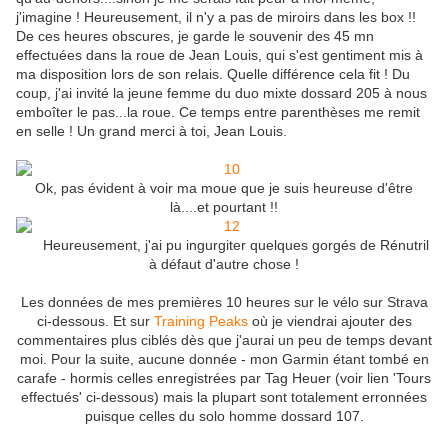
j'imagine ! Heureusement, il n'y a pas de miroirs dans les box !!
De ces heures obscures, je garde le souvenir des 45 mn
effectuées dans la roue de Jean Louis, qui s'est gentiment mis à
ma disposition lors de son relais. Quelle différence cela fit ! Du
coup, j'ai invité la jeune femme du duo mixte dossard 205 à nous
emboîter le pas...la roue. Ce temps entre parenthèses me remit
en selle ! Un grand merci à toi, Jean Louis.
Ok, pas évident à voir ma moue que je suis heureuse d'être
là....et pourtant !!
Heureusement, j'ai pu ingurgiter quelques gorgés de Rénutril
à défaut d'autre chose !
Les données de mes premières 10 heures sur le vélo sur Strava
ci-dessous. Et sur
Training Peaks
où je viendrai ajouter des
commentaires plus ciblés dès que j'aurai un peu de temps devant
moi. Pour la suite, aucune donnée - mon Garmin étant tombé en
carafe - hormis celles enregistrées par Tag Heuer (voir lien 'Tours
effectués' ci-dessous) mais la plupart sont totalement erronnées
puisque celles du solo homme dossard 107.