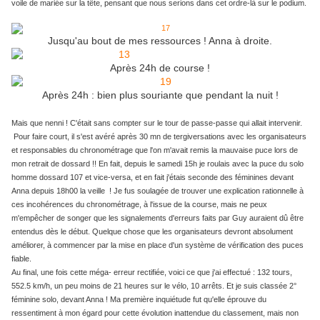
voile de mariée sur la tête, pensant que nous serions dans cet ordre-là sur le podium.
Jusqu'au bout de mes ressources ! Anna à droite.
Après 24h de course !
Après 24h : bien plus souriante que pendant la nuit !
Mais que nenni ! C'était sans compter sur le tour de passe-passe qui allait intervenir.
Pour faire court, il s'est avéré après 30 mn de tergiversations avec les organisateurs
et responsables du chronométrage que l'on m'avait remis la mauvaise puce lors de
mon retrait de dossard !! En fait, depuis le samedi 15h je roulais avec la puce du solo
homme dossard 107 et vice-versa, et en fait j'étais seconde des féminines devant
Anna depuis 18h00 la veille ! Je fus soulagée de trouver une explication rationnelle à
ces incohérences du chronométrage, à l'issue de la course, mais ne peux
m'empêcher de songer que les signalements d'erreurs faits par Guy auraient dû être
entendus dès le début. Quelque chose que les organisateurs devront absolument
améliorer, à commencer par la mise en place d'un système de vérification des puces
fiable.
Au final, une fois cette méga- erreur rectifiée, voici ce que j'ai effectué : 132 tours,
552.5 km/h, un peu moins de 21 heures sur le vélo, 10 arrêts. Et je suis classée 2°
féminine solo, devant Anna ! Ma première inquiétude fut qu'elle éprouve du
ressentiment à mon égard pour cette évolution inattendue du classement, mais non