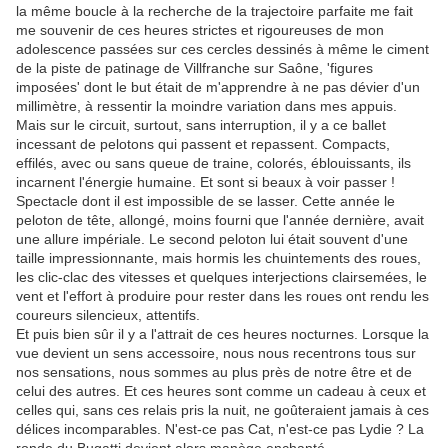
la même boucle à la recherche de la trajectoire parfaite me fait
me souvenir de ces heures strictes et rigoureuses de mon
adolescence passées sur ces cercles dessinés à même le ciment
de la piste de patinage de Villfranche sur Saône, 'figures
imposées' dont le but était de m'apprendre à ne pas dévier d'un
millimètre, à ressentir la moindre variation dans mes appuis.
Mais sur le circuit, surtout, sans interruption, il y a ce ballet
incessant de pelotons qui passent et repassent. Compacts,
effilés, avec ou sans queue de traine, colorés, éblouissants, ils
incarnent l'énergie humaine. Et sont si beaux à voir passer !
Spectacle dont il est impossible de se lasser. Cette année le
peloton de tête, allongé, moins fourni que l'année dernière, avait
une allure impériale. Le second peloton lui était souvent d'une
taille impressionnante, mais hormis les chuintements des roues,
les clic-clac des vitesses et quelques interjections clairsemées, le
vent et l'effort à produire pour rester dans les roues ont rendu les
coureurs silencieux, attentifs.
Et puis bien sûr il y a l'attrait de ces heures nocturnes. Lorsque la
vue devient un sens accessoire, nous nous recentrons tous sur
nos sensations, nous sommes au plus près de notre être et de
celui des autres. Et ces heures sont comme un cadeau à ceux et
celles qui, sans ces relais pris la nuit, ne goûteraient jamais à ces
délices incomparables. N'est-ce pas Cat, n'est-ce pas Lydie ? La