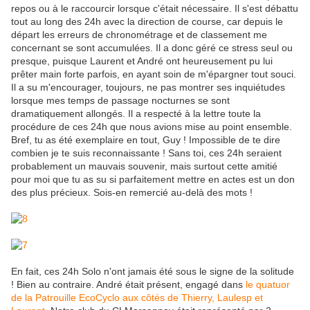
repos ou à le raccourcir lorsque c'était nécessaire. Il s'est débattu
tout au long des 24h avec la direction de course, car depuis le
départ les erreurs de chronométrage et de classement me
concernant se sont accumulées. Il a donc géré ce stress seul ou
presque, puisque Laurent et André ont heureusement pu lui
prêter main forte parfois, en ayant soin de m'épargner tout souci.
Il a su m'encourager, toujours, ne pas montrer ses inquiétudes
lorsque mes temps de passage nocturnes se sont
dramatiquement allongés. Il a respecté à la lettre toute la
procédure de ces 24h que nous avions mise au point ensemble.
Bref, tu as été exemplaire en tout, Guy ! Impossible de te dire
combien je te suis reconnaissante ! Sans toi, ces 24h seraient
probablement un mauvais souvenir, mais surtout cette amitié
pour moi que tu as su si parfaitement mettre en actes est un don
des plus précieux. Sois-en remercié au-delà des mots !
En fait, ces 24h Solo n'ont jamais été sous le signe de la solitude
! Bien au contraire. André était présent, engagé dans
le quatuor
de la Patrouille EcoCyclo aux côtés de Thierry, Laulesp et