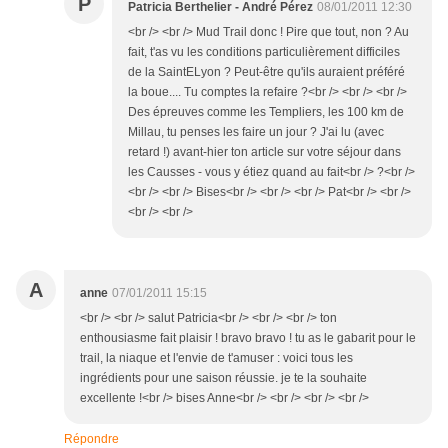
P
Patricia Berthelier - André Pérez
08/01/2011 12:30
<br /> <br /> Mud Trail donc ! Pire que tout, non ? Au
fait, t'as vu les conditions particulièrement difficiles
de la SaintELyon ? Peut-être qu'ils auraient préféré
la boue.... Tu comptes la refaire ?<br /> <br /> <br />
Des épreuves comme les Templiers, les 100 km de
Millau, tu penses les faire un jour ? J'ai lu (avec
retard !) avant-hier ton article sur votre séjour dans
les Causses - vous y étiez quand au fait<br /> ?<br />
<br /> <br /> Bises<br /> <br /> <br /> Pat<br /> <br />
<br /> <br />
A
anne
07/01/2011 15:15
<br /> <br /> salut Patricia<br /> <br /> <br /> ton
enthousiasme fait plaisir ! bravo bravo ! tu as le gabarit pour le
trail, la niaque et l'envie de t'amuser : voici tous les
ingrédients pour une saison réussie. je te la souhaite
excellente !<br /> bises Anne<br /> <br /> <br /> <br />
Répondre