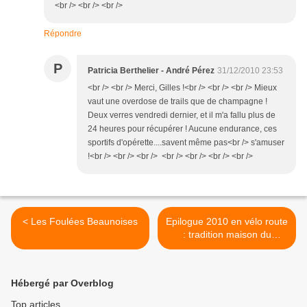
<br /> <br /> <br />
Répondre
P
Patricia Berthelier - André Pérez
31/12/2010 23:53
<br /> <br /> Merci, Gilles !<br /> <br /> <br /> Mieux
vaut une overdose de trails que de champagne !
Deux verres vendredi dernier, et il m'a fallu plus de
24 heures pour récupérer ! Aucune endurance, ces
sportifs d'opérette....savent même pas<br /> s'amuser
!<br /> <br /> <br /> <br /> <br /> <br /> <br />
< Les Foulées Beaunoises
Epilogue 2010 en vélo route
: tradition maison du
CLMarsannay >
Hébergé par Overblog
Top articles