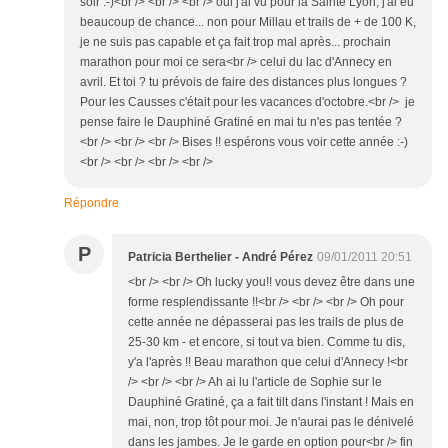
soir :-)<br /> <br /> <br /> oui j'ai vu pour la Sainté Lyon, j'ai eu
beaucoup de chance... non pour Millau et trails de + de 100 K,
je ne suis pas capable et ça fait trop mal après... prochain
marathon pour moi ce sera<br /> celui du lac d'Annecy en
avril. Et toi ? tu prévois de faire des distances plus longues ?
Pour les Causses c'était pour les vacances d'octobre.<br /> je
pense faire le Dauphiné Gratiné en mai tu n'es pas tentée ?
<br /> <br /> <br /> Bises !! espérons vous voir cette année :-)
<br /> <br /> <br /> <br />
Répondre
P
Patricia Berthelier - André Pérez
09/01/2011 20:51
<br /> <br /> Oh lucky you!! vous devez être dans une
forme resplendissante !!<br /> <br /> <br /> Oh pour
cette année ne dépasserai pas les trails de plus de
25-30 km - et encore, si tout va bien. Comme tu dis,
y'a l'après !! Beau marathon que celui d'Annecy !<br
/> <br /> <br /> Ah ai lu l'article de Sophie sur le
Dauphiné Gratiné, ça a fait tilt dans l'instant ! Mais en
mai, non, trop tôt pour moi. Je n'aurai pas le dénivelé
dans les jambes. Je le garde en option pour<br /> fin