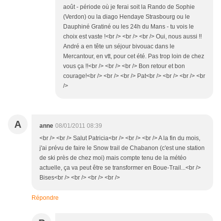
août - période où je ferai soit la Rando de Sophie
(Verdon) ou la diago Hendaye Strasbourg ou le
Dauphiné Gratiné ou les 24h du Mans - tu vois le
choix est vaste !<br /> <br /> <br /> Oui, nous aussi !!
André a en tête un séjour bivouac dans le
Mercantour, en vtt, pour cet été. Pas trop loin de chez
vous ça !!<br /> <br /> <br /> Bon retour et bon
courage!<br /> <br /> <br /> Pat<br /> <br /> <br /> <br
/>
A
anne
08/01/2011 08:39
<br /> <br /> Salut Patricia<br /> <br /> <br /> A la fin du mois,
j'ai prévu de faire le Snow trail de Chabanon (c'est une station
de ski près de chez moi) mais compte tenu de la météo
actuelle, ça va peut être se transformer en Boue-Trail...<br />
Bises<br /> <br /> <br /> <br />
Répondre