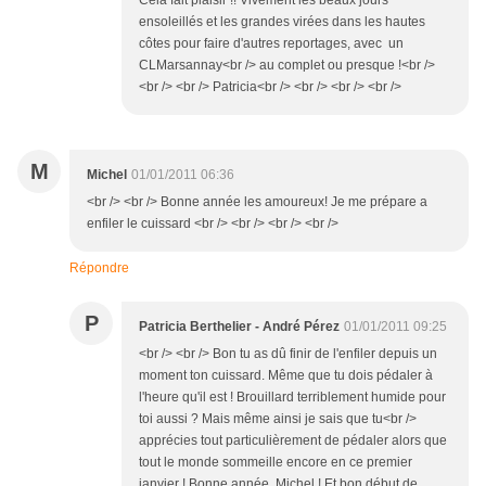
Cela fait plaisir !! Vivement les beaux jours
ensoleillés et les grandes virées dans les hautes
côtes pour faire d'autres reportages, avec un
CLMarsannay<br /> au complet ou presque !<br />
<br /> <br /> Patricia<br /> <br /> <br /> <br />
M
Michel
01/01/2011 06:36
<br /> <br /> Bonne année les amoureux! Je me prépare a
enfiler le cuissard <br /> <br /> <br /> <br />
Répondre
P
Patricia Berthelier - André Pérez
01/01/2011 09:25
<br /> <br /> Bon tu as dû finir de l'enfiler depuis un
moment ton cuissard. Même que tu dois pédaler à
l'heure qu'il est ! Brouillard terriblement humide pour
toi aussi ? Mais même ainsi je sais que tu<br />
apprécies tout particulièrement de pédaler alors que
tout le monde sommeille encore en ce premier
janvier ! Bonne année, Michel ! Et bon début de