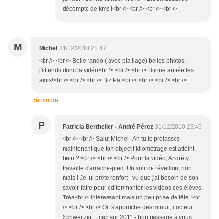
décompte de kms !<br /> <br /> <br /> <br />
M
Michel
31/12/2010 21:47
<br /> <br /> Belle rando ( avec piaillage) belles photos,
j'attends donc la vidéo<br /> <br /> <br /> Bonne année les
amis!<br /> <br /> <br /> Biz Pat<br /> <br /> <br /> <br />
Répondre
P
Patricia Berthelier - André Pérez
31/12/2010 23:45
<br /> <br /> Salut Michel ! Ah tu te prélasses
maintenant que ton objectif kilométrage est atteint,
hein ?!<br /> <br /> <br /> Pour la vidéo, André y
travaille d'arrache-pied. Un soir de réveillon, non
mais ! Je lui prête renfort - vu que j'ai besoin de son
savoir-faire pour éditer/monter les vidéos des élèves.
Très<br /> intéressant mais un peu prise de tête !<br
/> <br /> <br /> On s'approche des minuit, docteur
Schweitzer.....cap sur 2011 - bon passage à vous