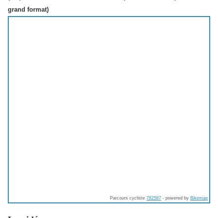
grand format)
Parcours cycliste
782587
- powered by
Bikemap