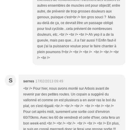
autres ensembles de muscles ont pour objectif, entre
autre, de prévenir de trop grosses douleurs aux
genoux, puisque c'est<br /> ton gros souci ? Mais
au-delà de ça, ce devrait être un passage obligé
pour tout cycliste...cela prévient de nombreuses
douleurs, etc..<br /> <br /> <br /> Ah yep il a de la
gueule, mais pas que....il a l'air aussi !! Enfin faut-il
que j'ai la puissance voulue pour le faire chanter à
plein poumons !!<br /> <br /> <br /> <br /> <br /> <br
/> <br />
S
serres
17/02/2013 09:49
<br /> Pour hier, nous avons monté sur Arbois avant de
revenir par des petites routes. Un copain a suggéré du
vallonné et comme on est plusieurs a en avoir ras le bol du
plat, on s'est régalé.<br /> <br /> <br /> <br /> <br /> <br />
Pour cet après midi, surement une sortie cool d'environ
60/70kms. Avec les 60 de vendredi et celle d'hier, cela fera un
bon week-end.<br /> <br /> <br /> <br /> <br /> <br /> En plus,
je suis en congé mercredi donc je ferai une grosse sortie !!!