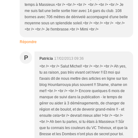
temps à Massieux.<br /> <br /> <br /> <br /> <br /> <br /> Je
me suis fait une belle sortie hier avec 14 gars du club. 108
bornes avec 706 mètres de dénivelé accompagné d'une belle
moyenne sous un splendide soleil.<br /> <br /> <br /> <br />
<br /> <br /> Je t'embrasse.<br /> Mimi <br />
Répondre
P
Patricia
17/02/2013 09:36
<br /> <br /> Salut Michel! <br /> <br /> <br /> Ah yes,
tu as raison, pas très vivant cet hiver !! Et moi qui
t'avais dit de nous mettre des articles en ligne sur ton
blog Hountarrouya plus souvent !! Shame, shame on
me!! <br /> <br /> <br /> Encore quelques 6 mois de
manque de suivi dans la publication - le temps de
gérer ou aider à 3 déménagements, de changer de
région et de boulot, et de devenir grand-mère !! - et
ensuite cela<br /> devrait mieux aller !<br /> <br />
<br /> Ah ben tu parles, si tu étais à Massieux !! Sûr
que tu connais les couleurs du VC Trévoux, et que la
Bresse et les Dombes n'ont plus de secret pour toi.