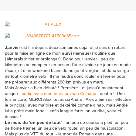
Janvier
est fini depuis deux semaines déjà, et je suis en retard
pour la mise en ligne de mon
suivi mensuel
(routine que
j'aimerais initier et prolonger). Donc pour janvier : peu de
kilomètres au compteur en raison d'une dizaine de jours en mode
récup, et d'un weekend blanc de neige et verglas, et donc vierge
de tout kilomètre vélo ! Il me faudra donc rouler en février pour
me préparer aux différents 200 km prévus en mars.
Mais Janvier a bien débuté ! Première - et jusqu'à maintenant
unique -
sortie avec mon tout nouveau Colnago.
..ouahh !! Une
fois encore, MERCI Alex...et aussi André ! Alex a bien sûr effectué
le principal, avec maîtrise et dextérité comme d'hab, mais André
lui a prêté main forte....enfin langue forte, on va dire, voire ci-
dessus !
Le mois du 'un peu de tout'
- un peu de course à pied, un peu
de home trainer, un peu de vélo route, un peu de musculation.
Mais plus de VTT du tout - la mort de Romain dans une