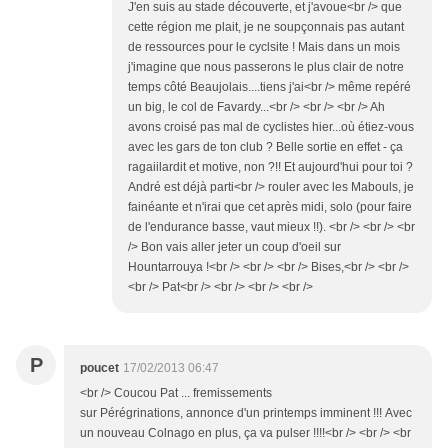
J'en suis au stade découverte, et j'avoue<br /> que
cette région me plait, je ne soupçonnais pas autant
de ressources pour le cyclsite ! Mais dans un mois
j'imagine que nous passerons le plus clair de notre
temps côté Beaujolais....tiens j'ai<br /> même repéré
un big, le col de Favardy...<br /> <br /> <br /> Ah
avons croisé pas mal de cyclistes hier...où étiez-vous
avec les gars de ton club ? Belle sortie en effet - ça
ragaiilardit et motive, non ?!! Et aujourd'hui pour toi ?
André est déjà parti<br /> rouler avec les Mabouls, je
fainéante et n'irai que cet après midi, solo (pour faire
de l'endurance basse, vaut mieux !!). <br /> <br /> <br
/> Bon vais aller jeter un coup d'oeil sur
Hountarrouya !<br /> <br /> <br /> Bises,<br /> <br />
<br /> Pat<br /> <br /> <br /> <br />
P
poucet
17/02/2013 06:47
<br /> Coucou Pat ... fremissements
sur Pérégrinations, annonce d'un printemps imminent !!! Avec
un nouveau Colnago en plus, ça va pulser !!!!<br /> <br /> <br