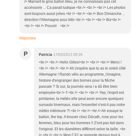
/> Marrant le gros ballon bleu, je ne connaissais pas cet
accéssoire ... Ca parait ludique.<br /> <br /> <br /> Les photos
sont toujours aussi jolies.<br /> <br /> <br /> Bon Dimanche ...
direction l'Allemagne pour bibi.<br /> <br /> <br /> Biz<br />
<br /> <br /> Poucet <br />
Répondre
P
Patricia
17/02/2013 09:26
<br /> <br /> Hello Gilles!<br /> <br /> <br /> Merci !
<br /> <br /> <br /> Ah j'espère que tu as le soleil côté
Allemagne ! Rando vélo au programme, j'imagine,
histoire d'engranger des bornes pour la flêche
pascale ? Si oui, ta journée sera / a dû être bien
employée<br /> !! <br /> <br /> <br /> Yep, l'esprit est
printanier, la météo elle peut avoir encore quelques
sursauts hivernaux, mais l'essentiel n'est-il pas notre
météo intérieure ?! <br /> <br /> <br /> Ah essaye le
ballon, the top. A trouver chez Décath, rose pour les
femmes, bleu pour les hommes !! Z'ont pas fait dans
l'original. Et les diamètres diffèrent selon ta taille. <br
/> <br /> <br /> Mon CX1 je remonte dessus tout à