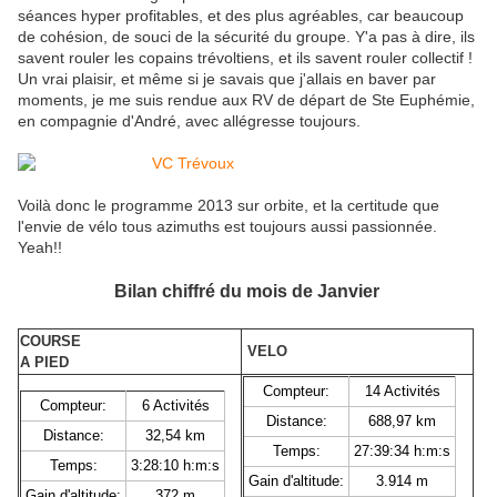
séances hyper profitables, et des plus agréables, car beaucoup
de cohésion, de souci de la sécurité du groupe. Y'a pas à dire, ils
savent rouler les copains trévoltiens, et ils savent rouler collectif !
Un vrai plaisir, et même si je savais que j'allais en baver par
moments, je me suis rendue aux RV de départ de Ste Euphémie,
en compagnie d'André, avec allégresse toujours.
Voilà donc le programme 2013 sur orbite, et la certitude que
l'envie de vélo tous azimuths est toujours aussi passionnée.
Yeah!!
Bilan chiffré du mois de Janvier
COURSE
VELO
A PIED
Compteur:
14 Activités
Compteur:
6 Activités
Distance:
688,97 km
Distance:
32,54 km
Temps:
27:39:34 h:m:s
Temps:
3:28:10 h:m:s
Gain d'altitude:
3.914 m
Gain d'altitude:
372 m