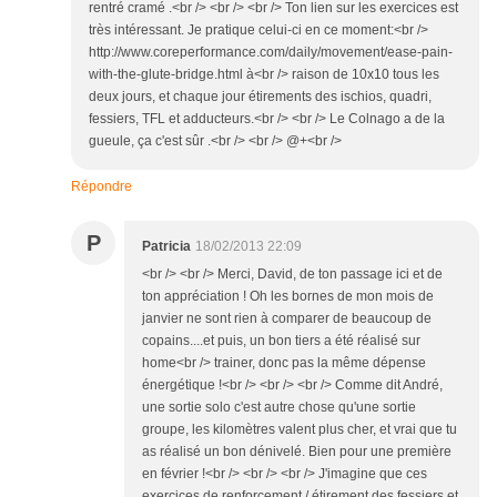
rentré cramé .<br /> <br /> <br /> Ton lien sur les exercices est
très intéressant. Je pratique celui-ci en ce moment:<br />
http://www.coreperformance.com/daily/movement/ease-pain-
with-the-glute-bridge.html à<br /> raison de 10x10 tous les
deux jours, et chaque jour étirements des ischios, quadri,
fessiers, TFL et adducteurs.<br /> <br /> Le Colnago a de la
gueule, ça c'est sûr .<br /> <br /> @+<br />
Répondre
P
Patricia
18/02/2013 22:09
<br /> <br /> Merci, David, de ton passage ici et de
ton appréciation ! Oh les bornes de mon mois de
janvier ne sont rien à comparer de beaucoup de
copains....et puis, un bon tiers a été réalisé sur
home<br /> trainer, donc pas la même dépense
énergétique !<br /> <br /> <br /> Comme dit André,
une sortie solo c'est autre chose qu'une sortie
groupe, les kilomètres valent plus cher, et vrai que tu
as réalisé un bon dénivelé. Bien pour une première
en février !<br /> <br /> <br /> J'imagine que ces
exercices de renforcement / étirement des fessiers et