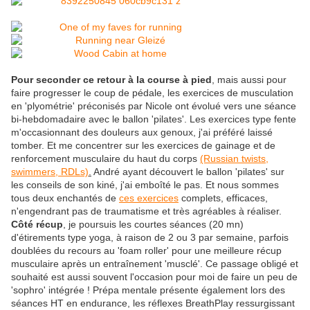
Pour seconder ce retour à la course à pied
, mais aussi pour
faire progresser le coup de pédale, les exercices de musculation
en 'plyométrie' préconisés par Nicole ont évolué vers une séance
bi-hebdomadaire avec le ballon 'pilates'. Les exercices type fente
m'occasionnant des douleurs aux genoux, j'ai préféré laissé
tomber. Et me concentrer sur les exercices de gainage et de
renforcement musculaire du haut du corps
(Russian twists,
swimmers, RDLs)
.
André ayant découvert le ballon 'pilates' sur
les conseils de son kiné, j'ai emboîté le pas. Et nous sommes
tous deux enchantés de
ces exercices
complets, efficaces,
n'engendrant pas de traumatisme et très agréables à réaliser.
Côté récup
, je poursuis les courtes séances (20 mn)
d'étirements type yoga, à raison de 2 ou 3 par semaine, parfois
doublées du recours au 'foam roller' pour une meilleure récup
musculaire après un entraînement 'musclé'. Ce passage obligé et
souhaité est aussi souvent l'occasion pour moi de faire un peu de
'sophro' intégrée ! Prépa mentale présente également lors des
séances HT en endurance, les réflexes BreathPlay ressurgissant