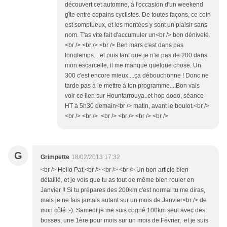
découvert cet automne, à l'occasion d'un weekend
gîte entre copains cyclistes. De toutes façons, ce coin
est somptueux, et les montées y sont un plaisir sans
nom. T'as vite fait d'accumuler un<br /> bon dénivelé.
<br /> <br /> <br /> Ben mars c'est dans pas
longtemps....et puis tant que je n'ai pas de 200 dans
mon escarcelle, il me manque quelque chose. Un
300 c'est encore mieux....ça débouchonne ! Donc ne
tarde pas à le mettre à ton programme....Bon vais
voir ce lien sur Hountarrouya..et hop dodo, séance
HT à 5h30 demain<br /> matin, avant le boulot.<br />
<br /> <br /> <br /> <br /> <br /> <br />
G
Grimpette
18/02/2013 17:32
<br /> Hello Pat,<br /> <br /> <br /> Un bon article bien
détaillé, et je vois que tu as tout de même bien rouler en
Janvier !! Si tu prépares des 200km c'est normal tu me diras,
mais je ne fais jamais autant sur un mois de Janvier<br /> de
mon côté :-). Samedi je me suis cogné 100km seul avec des
bosses, une 1ère pour mois sur un mois de Février, et je suis