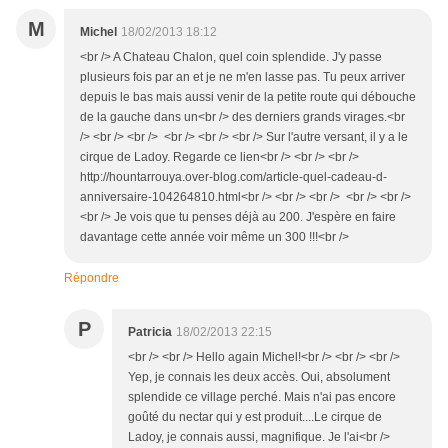
M
Michel
18/02/2013 18:12
<br /> A Chateau Chalon, quel coin splendide. J'y passe
plusieurs fois par an et je ne m'en lasse pas. Tu peux arriver
depuis le bas mais aussi venir de la petite route qui débouche
de la gauche dans un<br /> des derniers grands virages.<br
/> <br /> <br /> <br /> <br /> <br /> Sur l'autre versant, il y a le
cirque de Ladoy. Regarde ce lien<br /> <br /> <br />
http://hountarrouya.over-blog.com/article-quel-cadeau-d-
anniversaire-104264810.html<br /> <br /> <br /> <br /> <br />
<br /> Je vois que tu penses déjà au 200. J'espère en faire
davantage cette année voir même un 300 !!!<br />
Répondre
P
Patricia
18/02/2013 22:15
<br /> <br /> Hello again Michel!<br /> <br /> <br />
Yep, je connais les deux accès. Oui, absolument
splendide ce village perché. Mais n'ai pas encore
goûté du nectar qui y est produit....Le cirque de
Ladoy, je connais aussi, magnifique. Je l'ai<br />