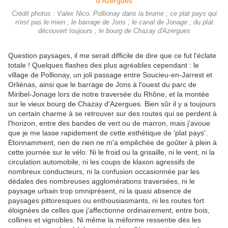
Crédit photos : Valex Nico. Pollionay dans la brume ; ce plat pays qui
n'est pas le mien ; le barrage de Jons ; le canal de Jonage ; du plat
découvert toujours ; le bourg de Chazay d'Azergues
Question paysages, il me serait difficile de dire que ce fut l'éclate
totale ! Quelques flashes des plus agréables cependant : le
village de Pollionay, un joli passage entre Soucieu-en-Jarrest et
Orliénas, ainsi que le barrage de Jons à l'ouest du parc de
Miribel-Jonage lors de notre traversée du Rhône, et la montée
sur le vieux bourg de Chazay d'Azergues. Bien sûr il y a toujours
un certain charme à se retrouver sur des routes qui se perdent à
l'horizon, entre des bandes de vert ou de marron, mais j'avoue
que je me lasse rapidement de cette esthétique de 'plat pays'.
Etonnamment, rien de rien ne m'a empêchée de goûter à plein à
cette journée sur le vélo. Ni le froid ou la grisaille, ni le vent, ni la
circulation automobile, ni les coups de klaxon agressifs de
nombreux conducteurs, ni la confusion occasionnée par les
dédales des nombreuses agglomérations traversées, ni le
paysage urbain trop omniprésent, ni la quasi absence de
paysages pittoresques ou enthousiasmants, ni les routes fort
éloignées de celles que j'affectionne ordinairement, entre bois,
collines et vignobles. Ni même la méforme ressentie dès les