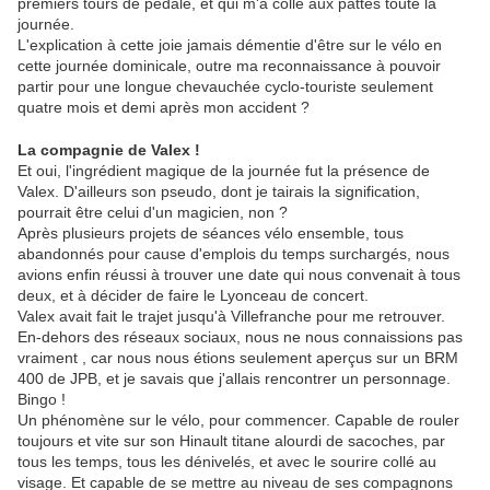
premiers tours de pédale, et qui m'a collé aux pattes toute la
journée.
L'explication à cette joie jamais démentie d'être sur le vélo en
cette journée dominicale, outre ma reconnaissance à pouvoir
partir pour une longue chevauchée cyclo-touriste seulement
quatre mois et demi après mon accident ?
La compagnie de Valex !
Et oui, l'ingrédient magique de la journée fut la présence de
Valex. D'ailleurs son pseudo, dont je tairais la signification,
pourrait être celui d'un magicien, non ?
Après plusieurs projets de séances vélo ensemble, tous
abandonnés pour cause d'emplois du temps surchargés, nous
avions enfin réussi à trouver une date qui nous convenait à tous
deux, et à décider de faire le Lyonceau de concert.
Valex avait fait le trajet jusqu'à Villefranche pour me retrouver.
En-dehors des réseaux sociaux, nous ne nous connaissions pas
vraiment , car nous nous étions seulement aperçus sur un BRM
400 de JPB, et je savais que j'allais rencontrer un personnage.
Bingo !
Un phénomène sur le vélo, pour commencer. Capable de rouler
toujours et vite sur son Hinault titane alourdi de sacoches, par
tous les temps, tous les dénivelés, et avec le sourire collé au
visage. Et capable de se mettre au niveau de ses compagnons