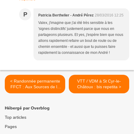
P
Patricia Berthelier - André Pérez
28/03/2016 12:25
Valex, j'imagine que j'ai été très sensible à tes
'signes distinctifs' justement parce que nous en
partageons plusieurs. Et yes, j'espère bien que nous
allons rapidement refaire un bout de route ou de
chemin ensemble - et aussi que tu puisses faire
rapidement la connaissance de mon André !
< Randonnée permanente
VTT / VDM à St Cyr-le-
FFCT : Aux Sources de la
Châtoux : bis repetita >
Seine
Hébergé par Overblog
Top articles
Pages