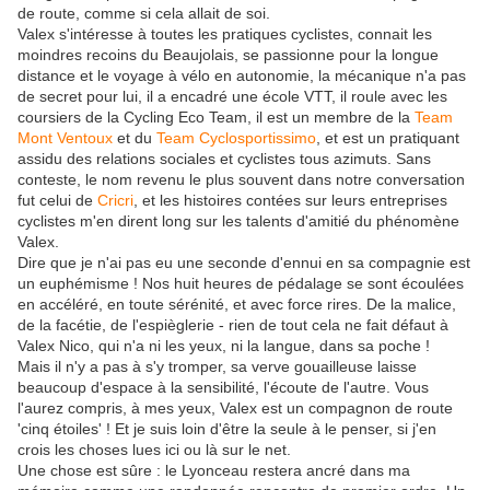
de route, comme si cela allait de soi.
Valex s'intéresse à toutes les pratiques cyclistes, connait les
moindres recoins du Beaujolais, se passionne pour la longue
distance et le voyage à vélo en autonomie, la mécanique n'a pas
de secret pour lui, il a encadré une école VTT, il roule avec les
coursiers de la Cycling Eco Team, il est un membre de la
Team
Mont Ventoux
et du
Team Cyclosportissimo
, et est un pratiquant
assidu des relations sociales et cyclistes tous azimuts. Sans
conteste, le nom revenu le plus souvent dans notre conversation
fut celui de
Cricri
, et les histoires contées sur leurs entreprises
cyclistes m'en dirent long sur les talents d'amitié du phénomène
Valex.
Dire que je n'ai pas eu une seconde d'ennui en sa compagnie est
un euphémisme ! Nos huit heures de pédalage se sont écoulées
en accéléré, en toute sérénité, et avec force rires. De la malice,
de la facétie, de l'espièglerie - rien de tout cela ne fait défaut à
Valex Nico, qui n'a ni les yeux, ni la langue, dans sa poche !
Mais il n'y a pas à s'y tromper, sa verve gouailleuse laisse
beaucoup d'espace à la sensibilité, l'écoute de l'autre. Vous
l'aurez compris, à mes yeux, Valex est un compagnon de route
'cinq étoiles' ! Et je suis loin d'être la seule à le penser, si j'en
crois les choses lues ici ou là sur le net.
Une chose est sûre : le Lyonceau restera ancré dans ma