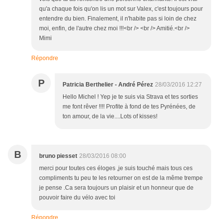
qu'a chaque fois qu'on lis un mot sur Valex, c'est toujours pour
entendre du bien. Finalement, il n'habite pas si loin de chez
moi, enfin, de l'autre chez moi !!!<br /> <br /> Amitié.<br />
Mimi
Répondre
P
Patricia Berthelier - André Pérez
28/03/2016 12:27
Hello Michel ! Yep je te suis via Strava et tes sorties
me font rêver !!!! Profite à fond de tes Pyrénées, de
ton amour, de la vie....Lots of kisses!
B
bruno piesset
28/03/2016 08:00
merci pour toutes ces éloges ,je suis touché mais tous ces
compliments tu peu te les retourner on est de la même trempe
je pense .Ca sera toujours un plaisir et un honneur que de
pouvoir faire du vélo avec toi
Répondre