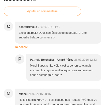
Ajouter un commentaire
C
cestdurlevelo
28/03/2016 11:59
Excellent récit ! Deux sacrés fous de la pédale, et une
superbe balade commune :)
Répondre
P
Patricia Berthelier - André Pérez
28/03/2016 12:33
Merci Baptiste ! Le vélo c'est super en solo, mais
encore plus réjouissant lorsque nous sommes en
bonne compagnie, non ?
M
Michel
28/03/2016 08:46
Hello Patricia.<br /> Un petit coucou des Hautes-Pyrénées. Je
vois que tu as rencontré une personne charmante. Il est vrai