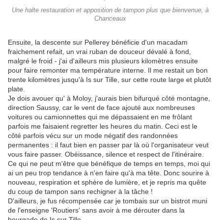
Une halte restauration et apposition de tampon plus que bienvenue, à
Chanceaux
Ensuite, la descente sur Pellerey bénéficie d'un macadam
fraichement refait, un vrai ruban de douceur dévalé à fond,
malgré le froid - j'ai d'ailleurs mis plusieurs kilomètres ensuite
pour faire remonter ma température interne. Il me restait un bon
trente kilomètres jusqu'à Is sur Tille, sur cette route large et plutôt
plate.
Je dois avouer qu' à Moloy, j'aurais bien bifurqué côté montagne,
direction Saussy, car le vent de face ajouté aux nombreuses
voitures ou camionnettes qui me dépassaient en me frôlant
parfois me faisaient regretter les heures du matin. Ceci est le
côté parfois vécu sur un mode négatif des randonnées
permanentes : il faut bien en passer par là où l'organisateur veut
vous faire passer. Obéissance, silence et respect de l'itinéraire.
Ce qui ne peut m'être que bénéfique de temps en temps, moi qui
ai un peu trop tendance à n'en faire qu'à ma tête. Donc sourire à
nouveau, respiration et sphère de lumière, et je repris ma quête
du coup de tampon sans rechigner à la tâche !
D'ailleurs, je fus récompensée car je tombais sur un bistrot muni
de l'enseigne 'Routiers' sans avoir à me dérouter dans la
bourgade de Is sur Tille.