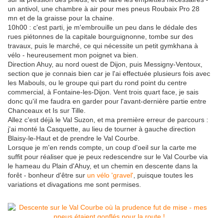
un antivol, une chambre à air pour mes pneus Roubaix Pro 28
mn et de la graisse pour la chaine.
10h00 : c'est parti, je m'embrouille un peu dans le dédale des
rues piétonnes de la capitale bourguignonne, tombe sur des
travaux, puis le marché, ce qui nécessite un petit gymkhana à
vélo - heureusement mon poignet va bien.
Direction Ahuy, au nord ouest de Dijon, puis Messigny-Ventoux,
section que je connais bien car je l'ai effectuée plusieurs fois avec
les Mabouls, ou le groupe qui part du rond point du centre
commercial, à Fontaine-les-Dijon. Vent trois quart face, je sais
donc qu'il me faudra en garder pour l'avant-dernière partie entre
Chanceaux et Is sur Tille.
Allez c'est déjà le Val Suzon, et ma première erreur de parcours :
j'ai monté la Casquette, au lieu de tourner à gauche direction
Blaisy-le-Haut et de prendre le Val Courbe.
Lorsque je m'en rends compte, un coup d'oeil sur la carte me
suffit pour réaliser que je peux redescendre sur le Val Courbe via
le hameau du Plain d'Ahuy, et un chemin en descente dans la
forêt - bonheur d'être sur
un vélo 'gravel'
, puisque toutes les
variations et divagations me sont permises.