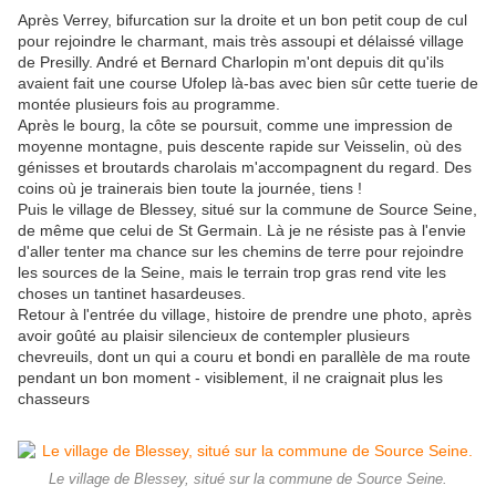
Après Verrey, bifurcation sur la droite et un bon petit coup de cul
pour rejoindre le charmant, mais très assoupi et délaissé village
de Presilly. André et Bernard Charlopin m'ont depuis dit qu'ils
avaient fait une course Ufolep là-bas avec bien sûr cette tuerie de
montée plusieurs fois au programme.
Après le bourg, la côte se poursuit, comme une impression de
moyenne montagne, puis descente rapide sur Veisselin, où des
génisses et broutards charolais m'accompagnent du regard. Des
coins où je trainerais bien toute la journée, tiens !
Puis le village de Blessey, situé sur la commune de Source Seine,
de même que celui de St Germain. Là je ne résiste pas à l'envie
d'aller tenter ma chance sur les chemins de terre pour rejoindre
les sources de la Seine, mais le terrain trop gras rend vite les
choses un tantinet hasardeuses.
Retour à l'entrée du village, histoire de prendre une photo, après
avoir goûté au plaisir silencieux de contempler plusieurs
chevreuils, dont un qui a couru et bondi en parallèle de ma route
pendant un bon moment - visiblement, il ne craignait plus les
chasseurs
Le village de Blessey, situé sur la commune de Source Seine.