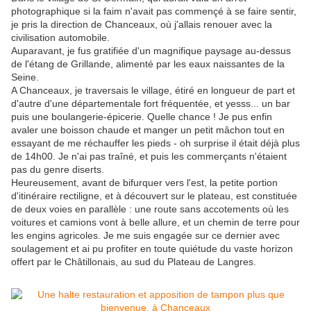
photographique si la faim n'avait pas commençé à se faire sentir,
je pris la direction de Chanceaux, où j'allais renouer avec la
civilisation automobile.
Auparavant, je fus gratifiée d'un magnifique paysage au-dessus
de l'étang de Grillande, alimenté par les eaux naissantes de la
Seine.
A Chanceaux, je traversais le village, étiré en longueur de part et
d'autre d'une départementale fort fréquentée, et yesss... un bar
puis une boulangerie-épicerie. Quelle chance ! Je pus enfin
avaler une boisson chaude et manger un petit mâchon tout en
essayant de me réchauffer les pieds - oh surprise il était déjà plus
de 14h00. Je n'ai pas traîné, et puis les commerçants n'étaient
pas du genre diserts.
Heureusement, avant de bifurquer vers l'est, la petite portion
d'itinéraire rectiligne, et à découvert sur le plateau, est constituée
de deux voies en parallèle : une route sans accotements où les
voitures et camions vont à belle allure, et un chemin de terre pour
les engins agricoles. Je me suis engagée sur ce dernier avec
soulagement et ai pu profiter en toute quiétude du vaste horizon
offert par le Châtillonais, au sud du Plateau de Langres.