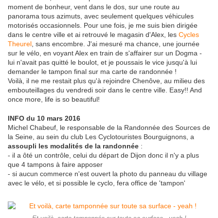
moment de bonheur, vent dans le dos, sur une route au
panorama tous azimuts, avec seulement quelques véhicules
motorisés occasionnels. Pour une fois, je me suis bien dirigée
dans le centre ville et ai retrouvé le magasin d'Alex, les
Cycles
Theurel
, sans encombre. J'ai mesuré ma chance, une journée
sur le vélo, en voyant Alex en train de s'affairer sur un Dogma -
lui n'avait pas quitté le boulot, et je poussais le vice jusqu'à lui
demander le tampon final sur ma carte de randonnée !
Voilà, il ne me restait plus qu'à rejoindre Chenôve, au milieu des
embouteillages du vendredi soir dans le centre ville. Easy!! And
once more, life is so beautiful!
INFO du 10 mars 2016
Michel Chabeuf, le responsable de la Randonnée des Sources de
la Seine, au sein du club Les Cyclotouristes Bourguignons, a
assoupli les modalités de la randonnée
:
- il a ôté un contrôle, celui du départ de Dijon donc il n'y a plus
que 4 tampons à faire apposer
- si aucun commerce n'est ouvert la photo du panneau du village
avec le vélo, et si possible le cyclo, fera office de 'tampon'