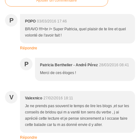
Ajouter un commentaire
P
POPO
03/03/2016 17:46
BRAVO !!!!<br /> Super Patricia, quel plaisir de te lire et quel
volonté de l'avoir fait !
Répondre
P
Patricia Berthelier - André Pérez
28/03/2016 08:41
Merci de ces éloges !
V
Valexnico
27/02/2016 18:11
Je ne prends pas souvent le temps de lire les blogs ,et sur les
conseils de bridou qui m a vanté ton sens du verbe , j ai
aprécié cette lecture et je pense sincerement a l occase faire
cette balade car tu m as donné envie d y aller.
Répondre