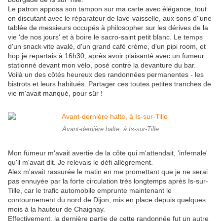
Le patron apposa son tampon sur ma carte avec élégance, tout
en discutant avec le réparateur de lave-vaisselle, aux sons d''une
tablée de messieurs occupés à philosopher sur les dérives de la
vie 'de nos jours' et à boire le sacro-saint petit blanc. Le temps
d'un snack vite avalé, d'un grand café crème, d'un pipi room, et
hop je repartais à 16h30, après avoir plaisanté avec un fumeur
stationné devant mon vélo, posé contre la devanture du bar.
Voilà un des côtés heureux des randonnées permanentes - les
bistrots et leurs habitués. Partager ces toutes petites tranches de
vie m'avait manqué, pour sûr !
Avant-dernière halte, à Is-sur-Tille
Mon fumeur m'avait avertie de la côte qui m'attendait, 'infernale'
qu'il m'avait dit. Je relevais le défi allègrement.
Alex m'avait rassurée le matin en me promettant que je ne serai
pas ennuyée par la forte circulation très longtemps après Is-sur-
Tille, car le trafic automobile emprunte maintenant le
contournement du nord de Dijon, mis en place depuis quelques
mois à la hauteur de Chaignay.
Effectivement, la dernière partie de cette randonnée fut un autre