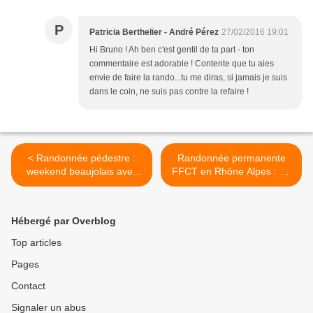
P
Patricia Berthelier - André Pérez
27/02/2016 19:01
Hi Bruno ! Ah ben c'est gentil de ta part - ton
commentaire est adorable ! Contente que tu aies
envie de faire la rando...tu me diras, si jamais je suis
dans le coin, ne suis pas contre la refaire !
< Randonnée pédestre :
Randonnée permanente
weekend beaujolais avec
FFCT en Rhône Alpes : Le
les copains bourguignons
Lyonceau >
Hébergé par Overblog
Top articles
Pages
Contact
Signaler un abus