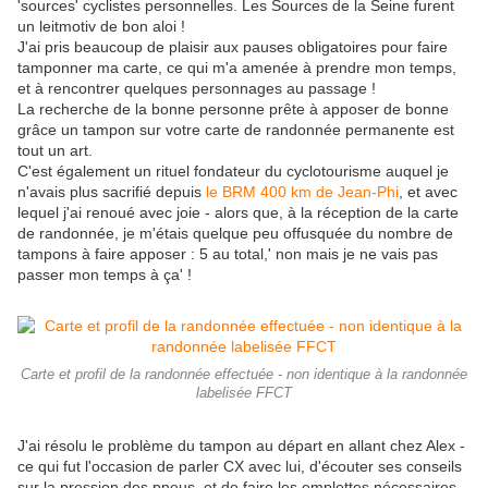
'sources' cyclistes personnelles. Les Sources de la Seine furent
un leitmotiv de bon aloi !
J'ai pris beaucoup de plaisir aux pauses obligatoires pour faire
tamponner ma carte, ce qui m'a amenée à prendre mon temps,
et à rencontrer quelques personnages au passage !
La recherche de la bonne personne prête à apposer de bonne
grâce un tampon sur votre carte de randonnée permanente est
tout un art.
C'est également un rituel fondateur du cyclotourisme auquel je
n'avais plus sacrifié depuis
le BRM 400 km de Jean-Phi
, et avec
lequel j'ai renoué avec joie - alors que, à la réception de la carte
de randonnée, je m'étais quelque peu offusquée du nombre de
tampons à faire apposer : 5 au total,' non mais je ne vais pas
passer mon temps à ça' !
Carte et profil de la randonnée effectuée - non identique à la randonnée
labelisée FFCT
J'ai résolu le problème du tampon au départ en allant chez Alex -
ce qui fut l'occasion de parler CX avec lui, d'écouter ses conseils
sur la pression des pneus, et de faire les emplettes nécessaires -