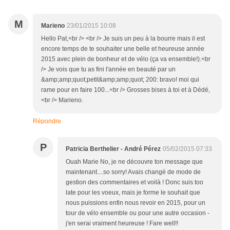
M
Marieno
23/01/2015 10:08
Hello Pat,<br /> <br /> Je suis un peu à la bourre mais il est
encore temps de te souhaiter une belle et heureuse année
2015 avec plein de bonheur et de vélo (ça va ensemble!).<br
/> Je vois que tu as fini l'année en beauté par un
&amp;amp;quot;petit&amp;amp;quot; 200: bravo! moi qui
rame pour en faire 100...<br /> Grosses bises à toi et à Dédé,
<br /> Marieno.
Répondre
P
Patricia Berthelier - André Pérez
05/02/2015 07:33
Ouah Marie No, je ne découvre ton message que
maintenant....so sorry! Avais changé de mode de
gestion des commentaires et voilà ! Donc suis too
late pour les voeux, mais je forme le souhait que
nous puissions enfin nous revoir en 2015, pour un
tour de vélo ensemble ou pour une autre occasion -
j'en serai vraiment heureuse ! Fare well!!