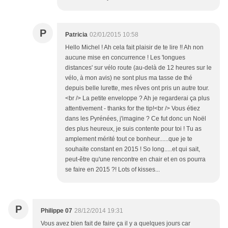
P
Patricia
02/01/2015 10:58
Hello Michel ! Ah cela fait plaisir de te lire !! Ah non
aucune mise en concurrence ! Les 'longues
distances' sur vélo route (au-delà de 12 heures sur le
vélo, à mon avis) ne sont plus ma tasse de thé
depuis belle lurette, mes rêves ont pris un autre tour.
<br /> La petite enveloppe ? Ah je regarderai ça plus
attentivement - thanks for the tip!<br /> Vous étiez
dans les Pyrénées, j'imagine ? Ce fut donc un Noël
des plus heureux, je suis contente pour toi ! Tu as
amplement mérité tout ce bonheur......que je te
souhaite constant en 2015 ! So long.....et qui sait,
peut-être qu'une rencontre en chair et en os pourra
se faire en 2015 ?! Lots of kisses...
P
Philippe 07
28/12/2014 19:31
Vous avez bien fait de faire ça il y a quelques jours car