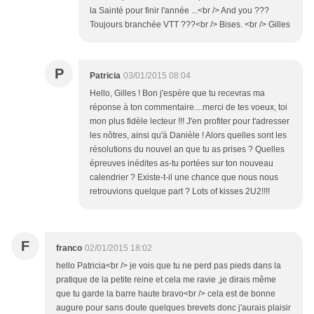
la Sainté pour finir l'année ...<br /> And you ???
Toujours branchée VTT ???<br /> Bises. <br /> Gilles
P
Patricia
03/01/2015 08:04
Hello, Gilles ! Bon j'espère que tu recevras ma
réponse à ton commentaire....merci de tes voeux, toi
mon plus fidèle lecteur !!! J'en profiter pour t'adresser
les nôtres, ainsi qu'à Danièle ! Alors quelles sont les
résolutions du nouvel an que tu as prises ? Quelles
épreuves inédites as-tu portées sur ton nouveau
calendrier ? Existe-t-il une chance que nous nous
retrouvions quelque part ? Lots of kisses 2U2!!!!
F
franco
02/01/2015 18:02
hello Patricia<br /> je vois que tu ne perd pas pieds dans la
pratique de la petite reine et cela me ravie ,je dirais même
que tu garde la barre haute bravo<br /> cela est de bonne
augure pour sans doute quelques brevets donc j'aurais plaisir