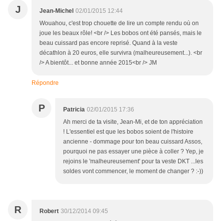
J
Jean-Michel
02/01/2015 12:44
Wouahou, c'est trop chouette de lire un compte rendu où on
joue les beaux rôle! <br /> Les bobos ont été pansés, mais le
beau cuissard pas encore reprisé. Quand à la veste
décathlon à 20 euros, elle survivra (malheureusement...). <br
/> A bientôt... et bonne année 2015<br /> JM
Répondre
P
Patricia
02/01/2015 17:36
Ah merci de ta visite, Jean-Mi, et de ton appréciation
! L'essentiel est que les bobos soient de l'histoire
ancienne - dommage pour ton beau cuissard Assos,
pourquoi ne pas essayer une pièce à coller ? Yep, je
rejoins le 'malheureusement' pour ta veste DKT ...les
soldes vont commencer, le moment de changer ? :-))
R
Robert
30/12/2014 09:45