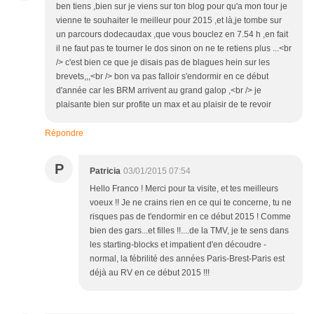
ben tiens ,bien sur je viens sur ton blog pour qu'a mon tour je
vienne te souhaiter le meilleur pour 2015 ,et là,je tombe sur
un parcours dodecaudax ,que vous bouclez en 7.54 h ,en fait
il ne faut pas te tourner le dos sinon on ne te retiens plus ...<br
/> c'est bien ce que je disais pas de blagues hein sur les
brevets,,,<br /> bon va pas falloir s'endormir en ce début
d'année car les BRM arrivent au grand galop ,<br /> je
plaisante bien sur profite un max et au plaisir de te revoir
Répondre
P
Patricia
03/01/2015 07:54
Hello Franco ! Merci pour ta visite, et tes meilleurs
voeux !! Je ne crains rien en ce qui te concerne, tu ne
risques pas de t'endormir en ce début 2015 ! Comme
bien des gars...et filles !!....de la TMV, je te sens dans
les starting-blocks et impatient d'en découdre -
normal, la fébrilité des années Paris-Brest-Paris est
déjà au RV en ce début 2015 !!!