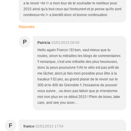
a te revoir <br /> a mon tour de te souhaiter le meilleur pour
2015 ainsi qu'a tout ceux qui t'entourent et je pense qu'ils sont
nombreux<br /> a bientôt donc et bonne continuation
Répondre
P
Patricia
03/01/2015 08:00
Hello again Franco ! Et ben, vaut mieux que tu
roules, sinon tu mitrailles les blogs de commentaires
!! remarque, c'est une mitraille des plus heureuses,
donc tu peux poursuivre !! Ah le vélo est pas prêt de
me lâcher, alors je fais mon possible pour être à la
hauteur !! Et yes, au grand plaisir de te revoir sur le
300 et le 400 de Grenoble !! J'essaierai de pouvoir
vous suivre....va donc pas falloir que je m'endorme
moi non plus en ce début 2015 ! Plein de bises, take
care, and see you soon....
F
franco
02/01/2015 17:54