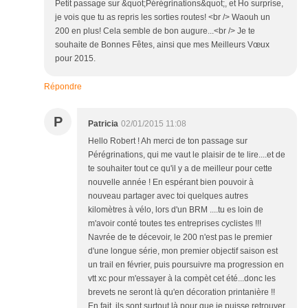
Petit passage sur &quot;Pérégrinations&quot;, et Ho surprise,
je vois que tu as repris les sorties routes! <br /> Waouh un
200 en plus! Cela semble de bon augure...<br /> Je te
souhaite de Bonnes Fêtes, ainsi que mes Meilleurs Vœux
pour 2015.
Répondre
P
Patricia
02/01/2015 11:08
Hello Robert ! Ah merci de ton passage sur
Pérégrinations, qui me vaut le plaisir de te lire....et de
te souhaiter tout ce qu'il y a de meilleur pour cette
nouvelle année ! En espérant bien pouvoir à
nouveau partager avec toi quelques autres
kilomètres à vélo, lors d'un BRM ....tu es loin de
m'avoir conté toutes tes entreprises cyclistes !!!
Navrée de te décevoir, le 200 n'est pas le premier
d'une longue série, mon premier objectif saison est
un trail en février, puis poursuivre ma progression en
vtt xc pour m'essayer à la compèt cet été...donc les
brevets ne seront là qu'en décoration printanière !!
En fait, ils sont surtout là pour que je puisse retrouver