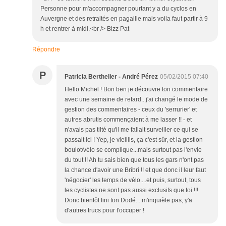
Personne pour m'accompagner pourtant y a du cyclos en
Auvergne et des retraités en pagaille mais voila faut partir à 9
h et rentrer à midi.<br /> Bizz Pat
Répondre
P
Patricia Berthelier - André Pérez
05/02/2015 07:40
Hello Michel ! Bon ben je découvre ton commentaire
avec une semaine de retard...j'ai changé le mode de
gestion des commentaires - ceux du 'serrurier' et
autres abrutis commençaient à me lasser !! - et
n'avais pas tilté qu'il me fallait surveiller ce qui se
passait ici ! Yep, je vieillis, ça c'est sûr, et la gestion
boulot/vélo se complique...mais surtout pas l'envie
du tout !! Ah tu sais bien que tous les gars n'ont pas
la chance d'avoir une Bribri !! et que donc il leur faut
'négocier' les temps de vélo....et puis, surtout, tous
les cyclistes ne sont pas aussi exclusifs que toi !!!
Donc bientôt fini ton Dodé....m'inquiète pas, y'a
d'autres trucs pour t'occuper !