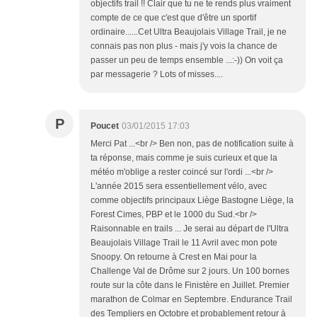
objectifs trail !! Clair que tu ne te rends plus vraiment
compte de ce que c'est que d'être un sportif
ordinaire......Cet Ultra Beaujolais Village Trail, je ne
connais pas non plus - mais j'y vois la chance de
passer un peu de temps ensemble ...:-)) On voit ça
par messagerie ? Lots of misses....
P
Poucet
03/01/2015 17:03
Merci Pat ...<br /> Ben non, pas de notification suite à
ta réponse, mais comme je suis curieux et que la
météo m'oblige a rester coincé sur l'ordi ...<br />
L'année 2015 sera essentiellement vélo, avec
comme objectifs principaux Liège Bastogne Liège, la
Forest Cimes, PBP et le 1000 du Sud.<br />
Raisonnable en trails ... Je serai au départ de l'Ultra
Beaujolais Village Trail le 11 Avril avec mon pote
Snoopy. On retourne à Crest en Mai pour la
Challenge Val de Drôme sur 2 jours. Un 100 bornes
route sur la côte dans le Finistère en Juillet. Premier
marathon de Colmar en Septembre. Endurance Trail
des Templiers en Octobre et probablement retour à