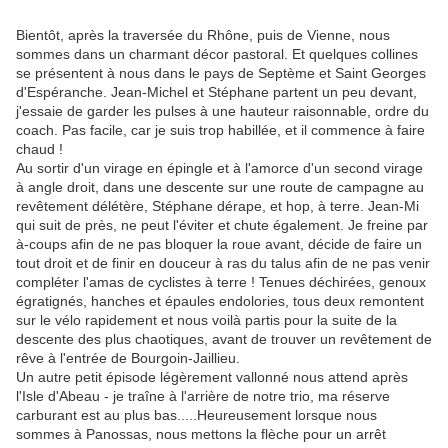
Bientôt, après la traversée du Rhône, puis de Vienne, nous
sommes dans un charmant décor pastoral. Et quelques collines
se présentent à nous dans le pays de Septème et Saint Georges
d'Espéranche. Jean-Michel et Stéphane partent un peu devant,
j'essaie de garder les pulses à une hauteur raisonnable, ordre du
coach. Pas facile, car je suis trop habillée, et il commence à faire
chaud !
Au sortir d'un virage en épingle et à l'amorce d'un second virage
à angle droit, dans une descente sur une route de campagne au
revêtement délétère, Stéphane dérape, et hop, à terre. Jean-Mi
qui suit de près, ne peut l'éviter et chute également. Je freine par
à-coups afin de ne pas bloquer la roue avant, décide de faire un
tout droit et de finir en douceur à ras du talus afin de ne pas venir
compléter l'amas de cyclistes à terre ! Tenues déchirées, genoux
égratignés, hanches et épaules endolories, tous deux remontent
sur le vélo rapidement et nous voilà partis pour la suite de la
descente des plus chaotiques, avant de trouver un revêtement de
rêve à l'entrée de Bourgoin-Jaillieu.
Un autre petit épisode légèrement vallonné nous attend après
l'Isle d'Abeau - je traîne à l'arrière de notre trio, ma réserve
carburant est au plus bas.....Heureusement lorsque nous
sommes à Panossas, nous mettons la flèche pour un arrêt