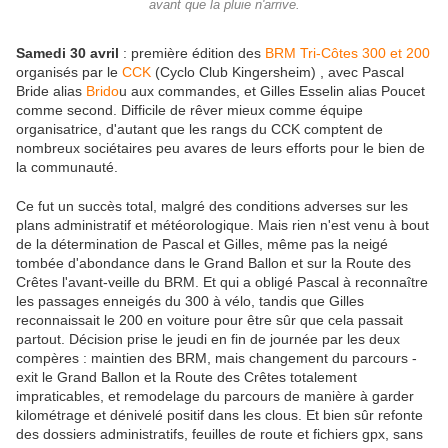
avant que la pluie n'arrive.
Samedi 30 avril
: première édition des
BRM Tri-Côtes 300 et 200
organisés par le
CCK
(Cyclo Club Kingersheim) , avec Pascal
Bride alias
Brido
u aux commandes, et Gilles Esselin alias Poucet
comme second. Difficile de rêver mieux comme équipe
organisatrice, d'autant que les rangs du CCK comptent de
nombreux sociétaires peu avares de leurs efforts pour le bien de
la communauté.
Ce fut un succès total, malgré des conditions adverses sur les
plans administratif et météorologique. Mais rien n'est venu à bout
de la détermination de Pascal et Gilles, même pas la neigé
tombée d'abondance dans le Grand Ballon et sur la Route des
Crêtes l'avant-veille du BRM. Et qui a obligé Pascal à reconnaître
les passages enneigés du 300 à vélo, tandis que Gilles
reconnaissait le 200 en voiture pour être sûr que cela passait
partout. Décision prise le jeudi en fin de journée par les deux
compères : maintien des BRM, mais changement du parcours -
exit le Grand Ballon et la Route des Crêtes totalement
impraticables, et remodelage du parcours de manière à garder
kilométrage et dénivelé positif dans les clous. Et bien sûr refonte
des dossiers administratifs, feuilles de route et fichiers gpx, sans