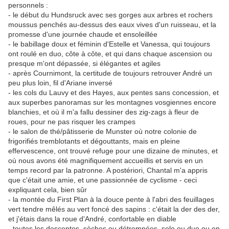
personnels :
- le début du Hundsruck avec ses gorges aux arbres et rochers
moussus penchés au-dessus des eaux vives d'un ruisseau, et la
promesse d'une journée chaude et ensoleillée
- le babillage doux et féminin d'Estelle et Vanessa, qui toujours
ont roulé en duo, côte à côte, et qui dans chaque ascension ou
presque m'ont dépassée, si élégantes et agiles
- après Cournimont, la certitude de toujours retrouver André un
peu plus loin, fil d'Ariane inversé
- les cols du Lauvy et des Hayes, aux pentes sans concession, et
aux superbes panoramas sur les montagnes vosgiennes encore
blanchies, et où il m'a fallu dessiner des zig-zags à fleur de
roues, pour ne pas risquer les crampes
- le salon de thé/pâtisserie de Munster où notre colonie de
frigorifiés tremblotants et dégouttants, mais en pleine
effervescence, ont trouvé refuge pour une dizaine de minutes, et
où nous avons été magnifiquement accueillis et servis en un
temps record par la patronne. A postériori, Chantal m'a appris
que c'était une amie, et une passionnée de cyclisme - ceci
expliquant cela, bien sûr
- la montée du First Plan à la douce pente à l'abri des feuillages
vert tendre mêlés au vert foncé des sapins : c'était la der des der,
et j'étais dans la roue d'André, confortable en diable
- toutes les descentes, sèches ou détrempées, solo ou duo ou en