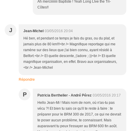
Ah merciiiiiiii Baptiste ! Yeah Long LIve the Tri-
Côtes!!
J
Jean-Michel
03/05/2016 20:04
Hé ben, et pendant ce temps je fais du gras, ou du plat, et
jamais plus de 80 km!!!<br /> Magnifique reportage qui me
ramène sur des lieux que j'ai bien connu, ayant résidé à
Belfort.<br /> Et quelle descente, j'adore ;-))<br /> Et quelle
magnifique organisation, en effet. Bravo aux organisateurs,
<br /> Jean-Michel
Répondre
P
Patricia Berthelier - André Pérez
03/05/2016 20:17
Hello Jean-Mi ! Mais nom de nom, où n'as-tu pas
vécu ?! Et bien tu sais ce qu'il te reste à faire : te
préparer pour le BRM 300 de 2017, ce qui ne devrait
te poser aucun problème, te connaissant. Mais
auparavant tu peux t'essayer au BRM 600 fin août.