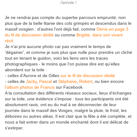
l'arrivée !
Je ne rendrai pas compte du superbe parcours emprunté, non
plus que de la belle litanie des cols grimpés et descendus dans le
massif vosgien : d'autres l'ont déjà fait, comme
Denis en page 3
du fil de discussion dédié
ou comme
Brigitte, dans son vivant
récit.
Je n'ai pris aucune photo car pas vraiment le temps de
'dégainer', et comme je suis plus que nulle pour prendre un cliché
tout en tenant le guidon, voici les liens vers les traces
photographiques - le moins que l'on puisse dire est qu'elles
abondent sur la toile :
- celles d'Aurore et de Gilles
sur le fil de discussion dédié
- celles de
Jacky
,
Pascal
et
Stéphane
,
Robert
, ou bien encore
l'album photos de Francis
sur Facebook
A la consultation des différents réseaux sociaux, lieux d'échanges
sur la toile, une évidence s'impose : tous les participants ont été
absolument ravis, ont eu du mal à se déconnecter de leur
journée dans le massif des Vosges, malgré la pluie, le froid, les
déboires ou autres aléas. Il est clair que la fête a été complète, et
nous a fait entrer dans un monde enchanté dont il est délicat de
s'extirper.