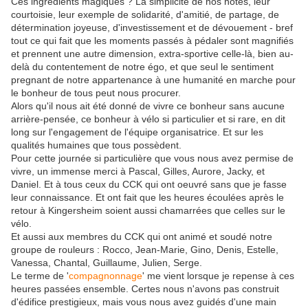
Ces ingrédients magiques ? La simplicité de nos hôtes, leur
courtoisie, leur exemple de solidarité, d'amitié, de partage, de
détermination joyeuse, d'investissement et de dévouement - bref
tout ce qui fait que les moments passés à pédaler sont magnifiés
et prennent une autre dimension, extra-sportive celle-là, bien au-
delà du contentement de notre égo, et que seul le sentiment
pregnant de notre appartenance à une humanité en marche pour
le bonheur de tous peut nous procurer.
Alors qu'il nous ait été donné de vivre ce bonheur sans aucune
arrière-pensée, ce bonheur à vélo si particulier et si rare, en dit
long sur l'engagement de l'équipe organisatrice. Et sur les
qualités humaines que tous possèdent.
Pour cette journée si particulière que vous nous avez permise de
vivre, un immense merci à Pascal, Gilles, Aurore, Jacky, et
Daniel. Et à tous ceux du CCK qui ont oeuvré sans que je fasse
leur connaissance. Et ont fait que les heures écoulées après le
retour à Kingersheim soient aussi chamarrées que celles sur le
vélo.
Et aussi aux membres du CCK qui ont animé et soudé notre
groupe de rouleurs : Rocco, Jean-Marie, Gino, Denis, Estelle,
Vanessa, Chantal, Guillaume, Julien, Serge.
Le terme de '
compagnonnage
' me vient lorsque je repense à ces
heures passées ensemble. Certes nous n'avons pas construit
d'édifice prestigieux, mais vous nous avez guidés d'une main