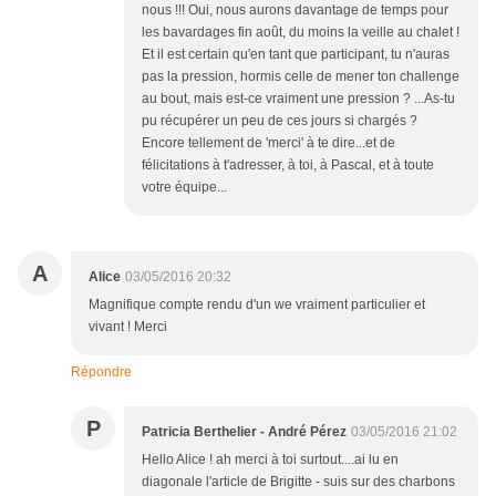
nous !!! Oui, nous aurons davantage de temps pour
les bavardages fin août, du moins la veille au chalet !
Et il est certain qu'en tant que participant, tu n'auras
pas la pression, hormis celle de mener ton challenge
au bout, mais est-ce vraiment une pression ? ...As-tu
pu récupérer un peu de ces jours si chargés ?
Encore tellement de 'merci' à te dire...et de
félicitations à t'adresser, à toi, à Pascal, et à toute
votre équipe...
A
Alice
03/05/2016 20:32
Magnifique compte rendu d'un we vraiment particulier et
vivant ! Merci
Répondre
P
Patricia Berthelier - André Pérez
03/05/2016 21:02
Hello Alice ! ah merci à toi surtout....ai lu en
diagonale l'article de Brigitte - suis sur des charbons