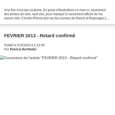
Une fois n'est pas coutume. En guise d'illustrations ce mois-ci, seulement
des photos de vélo, sauf une, pour marquer le lancement officiel de ma
saison vélo. Clichés IPhone pris sur les courses de Rancé et Replonges Le
mois de mars fut hivernal. Et la...
FEVRIER 2013 - Retard confirmé
Publié le 01/03/2013 à 14:49
Par
Patricia Berthelier