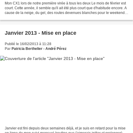
Mon CX1 lors de notre première virée à tous les deux Le mois de février est
court. Cette année, il semble qu'il ait été plus court que d'habitude encore. A
cause de la neige, du gel, des routes devenues blanches pour le weekend,
et bien sûr du froid,...
Janvier 2013 - Mise en place
Publié le 16/02/2013 à 11:28
Par
Patricia Berthelier - André Pérez
Janvier est fini depuis deux semaines déjà, et je suis en retard pour la mise
en ligne de mon suivi mensuel (routine que j'aimerais initier et prolonger).