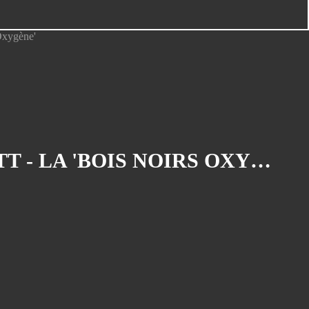
Compétition
(15)
RETOUR SUR JUIN 2015 : MON PREMIER 100 BORNES À VTT - LA 'BOIS NOIRS OXYGÈNE'