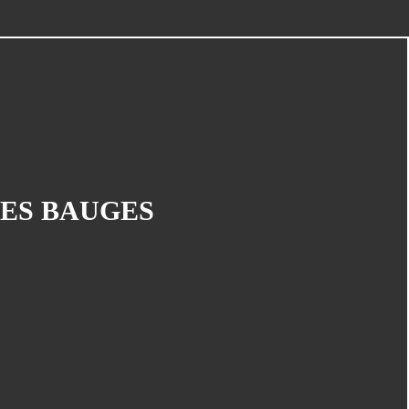
CATÉGORIES
Bourgogne
(27)
Reportages
(21)
DES BAUGES
Ailleurs
(20)
Longue Distance
(20)
Randos Vtt
(20)
Auvergne-Rhône-Alpes
(19)
Ultra Distance - Très Longue Distance
(18)
Divers
(17)
Entaînement
(17)