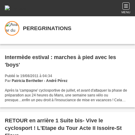
MENU
PEREGRINATIONS
Intermède estival : marches à pied avec les
'boys'
Publié le 19/08/2011 à 04:34
Par
Patricia Berthelier - André Pérez
Après la 'campagne' cyclosportive de juillet, et avant d'attaquer la phase de
préparation aux 24 heures du Mans, une semaine sans vélo ou
presque....enfin un peu droit à l'insouciance de mise en vacances ! Cela
tombait bien, Hervé était venu passer quelques...
RETOUR en arrière 1 Suite bis- Vive le
cyclosport ! L'Etape du Tour Acte II Issoire-St