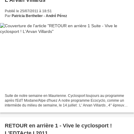
Publié le 25/07/2011 à 18:51
Par
Patricia Berthelier - André Pérez
Suite de notre semaine en Maurienne. Cyclosport toujours au programme
après l'EdT Modane/Alpe d'huez A notre programme Ecocyclo, comme un
intermède du milieu de semaine, le 14 juillet : L' Arvan Villards , 4° épreuve
du beau Challenge Cyclo'Tour Rotor,...
RETOUR en arrière 1 - Vive le cyclosport !
L'EDTActe I 2011