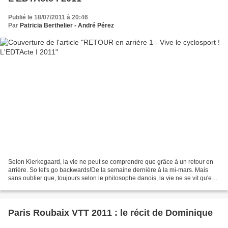
Publié le 18/07/2011 à 20:46
Par
Patricia Berthelier - André Pérez
Selon Kierkegaard, la vie ne peut se comprendre que grâce à un retour en
arrière. So let's go backwards!De la semaine dernière à la mi-mars. Mais
sans oublier que, toujours selon le philosophe danois, la vie ne se vit qu'en
avant. Acte I - L'Etape du...
Paris Roubaix VTT 2011 : le récit de Dominique