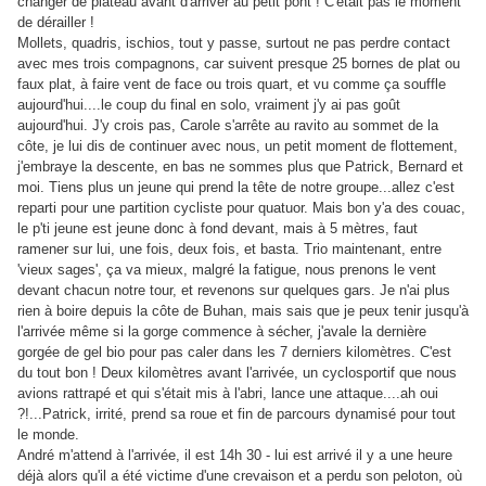
changer de plateau avant d'arriver au petit pont ! C'était pas le moment
de dérailler !
Mollets, quadris, ischios, tout y passe, surtout ne pas perdre contact
avec mes trois compagnons, car suivent presque 25 bornes de plat ou
faux plat, à faire vent de face ou trois quart, et vu comme ça souffle
aujourd'hui....le coup du final en solo, vraiment j'y ai pas goût
aujourd'hui. J'y crois pas, Carole s'arrête au ravito au sommet de la
côte, je lui dis de continuer avec nous, un petit moment de flottement,
j'embraye la descente, en bas ne sommes plus que Patrick, Bernard et
moi. Tiens plus un jeune qui prend la tête de notre groupe...allez c'est
reparti pour une partition cycliste pour quatuor. Mais bon y'a des couac,
le p'ti jeune est jeune donc à fond devant, mais à 5 mètres, faut
ramener sur lui, une fois, deux fois, et basta. Trio maintenant, entre
'vieux sages', ça va mieux, malgré la fatigue, nous prenons le vent
devant chacun notre tour, et revenons sur quelques gars. Je n'ai plus
rien à boire depuis la côte de Buhan, mais sais que je peux tenir jusqu'à
l'arrivée même si la gorge commence à sécher, j'avale la dernière
gorgée de gel bio pour pas caler dans les 7 derniers kilomètres. C'est
du tout bon ! Deux kilomètres avant l'arrivée, un cyclosportif que nous
avions rattrapé et qui s'était mis à l'abri, lance une attaque....ah oui
?!...Patrick, irrité, prend sa roue et fin de parcours dynamisé pour tout
le monde.
André m'attend à l'arrivée, il est 14h 30 - lui est arrivé il y a une heure
déjà alors qu'il a été victime d'une crevaison et a perdu son peloton, où