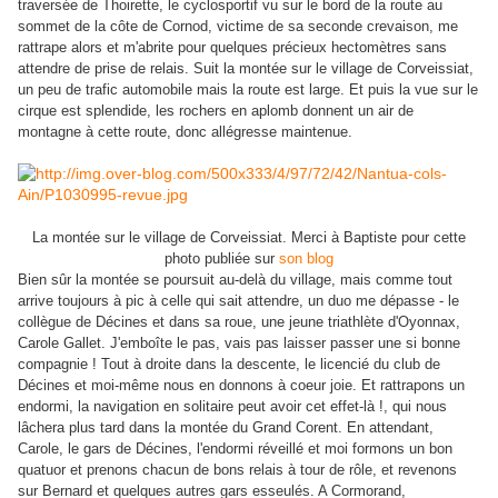
traversée de Thoirette, le cyclosportif vu sur le bord de la route au
sommet de la côte de Cornod, victime de sa seconde crevaison, me
rattrape alors et m'abrite pour quelques précieux hectomètres sans
attendre de prise de relais. Suit la montée sur le village de Corveissiat,
un peu de trafic automobile mais la route est large. Et puis la vue sur le
cirque est splendide, les rochers en aplomb donnent un air de
montagne à cette route, donc allégresse maintenue.
La montée sur le village de Corveissiat. Merci à Baptiste pour cette
photo publiée sur
son blog
Bien sûr la montée se poursuit au-delà du village, mais comme tout
arrive toujours à pic à celle qui sait attendre, un duo me dépasse - le
collègue de Décines et dans sa roue, une jeune triathlète d'Oyonnax,
Carole Gallet. J'emboîte le pas, vais pas laisser passer une si bonne
compagnie ! Tout à droite dans la descente, le licencié du club de
Décines et moi-même nous en donnons à coeur joie. Et rattrapons un
endormi, la navigation en solitaire peut avoir cet effet-là !, qui nous
lâchera plus tard dans la montée du Grand Corent. En attendant,
Carole, le gars de Décines, l'endormi réveillé et moi formons un bon
quatuor et prenons chacun de bons relais à tour de rôle, et revenons
sur Bernard et quelques autres gars esseulés. A Cormorand,