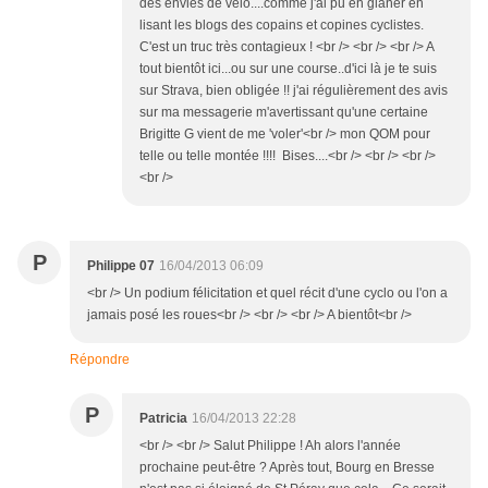
des envies de vélo....comme j'ai pu en glaner en
lisant les blogs des copains et copines cyclistes.
C'est un truc très contagieux ! <br /> <br /> <br /> A
tout bientôt ici...ou sur une course..d'ici là je te suis
sur Strava, bien obligée !! j'ai régulièrement des avis
sur ma messagerie m'avertissant qu'une certaine
Brigitte G vient de me 'voler'<br /> mon QOM pour
telle ou telle montée !!!! Bises....<br /> <br /> <br />
<br />
P
Philippe 07
16/04/2013 06:09
<br /> Un podium félicitation et quel récit d'une cyclo ou l'on a
jamais posé les roues<br /> <br /> <br /> A bientôt<br />
Répondre
P
Patricia
16/04/2013 22:28
<br /> <br /> Salut Philippe ! Ah alors l'année
prochaine peut-être ? Après tout, Bourg en Bresse