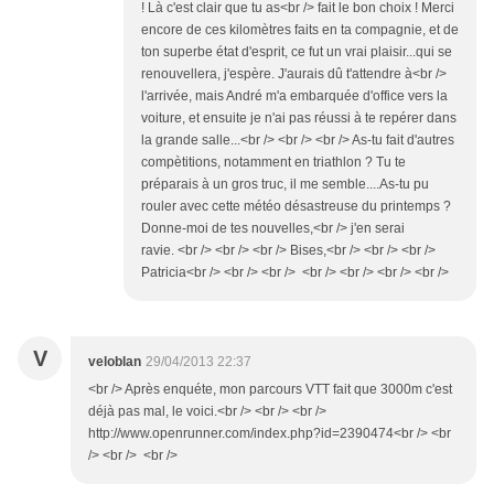
! Là c'est clair que tu as<br /> fait le bon choix ! Merci
encore de ces kilomètres faits en ta compagnie, et de
ton superbe état d'esprit, ce fut un vrai plaisir...qui se
renouvellera, j'espère. J'aurais dû t'attendre à<br />
l'arrivée, mais André m'a embarquée d'office vers la
voiture, et ensuite je n'ai pas réussi à te repérer dans
la grande salle...<br /> <br /> <br /> As-tu fait d'autres
compètitions, notamment en triathlon ? Tu te
préparais à un gros truc, il me semble....As-tu pu
rouler avec cette météo désastreuse du printemps ?
Donne-moi de tes nouvelles,<br /> j'en serai
ravie. <br /> <br /> <br /> Bises,<br /> <br /> <br />
Patricia<br /> <br /> <br /> <br /> <br /> <br /> <br />
V
veloblan
29/04/2013 22:37
<br /> Après enquéte, mon parcours VTT fait que 3000m c'est
déjà pas mal, le voici.<br /> <br /> <br />
http://www.openrunner.com/index.php?id=2390474<br /> <br
/> <br /> <br />