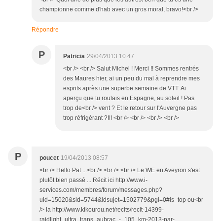
championne comme d'hab avec un gros moral, bravo!<br />
Répondre
P
Patricia
29/04/2013 10:47
<br /> <br /> Salut Michel ! Merci !! Sommes rentrés
des Maures hier, ai un peu du mal à reprendre mes
esprits après une superbe semaine de VTT. Ai
aperçu que tu roulais en Espagne, au soleil ! Pas
trop de<br /> vent ? Et le retour sur l'Auvergne pas
trop réfrigérant ?!!! <br /> <br /> <br /> <br />
P
poucet
19/04/2013 08:57
<br /> Hello Pat ...<br /> <br /> <br /> Le WE en Aveyron s'est
plutôt bien passé ... Récit ici http://www.i-
services.com/membres/forum/messages.php?
uid=15020&sid=5744&idsujet=1502779&pgi=0#is_top ou<br
/> la http://www.kikourou.net/recits/recit-14399-
raidlight_ultra_trans_aubrac_-_105_km-2013-par-