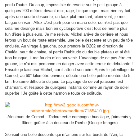
perdu l'autre. Du coup, impossible de revenir sur le petit groupe à
quelques 200 mètres devant moi, rage, bisque rage...mais rien n'y fait,
après une courte descente, un faux plat montant, plein vent, je me
fatigue en vain. Allez c'est parti pour un mano solo, ce n'est pas que
cela me dérange mais bon en cyclosportive c'est tout de même plus
fun d'être à plusieurs. Je me relève, Michel arrive de derrière et nous
ferons un bout de route ensemble, une belle descente et un peu de tôle
ondulée. Au virage à gauche, pour prendre la D202 en direction de
Chaléa, saut de chaine, ai perdu l'habitude du double plateau et ai été
trop brusque, il me faudra m'en souvenir. L'avantage de ne pas être en
groupe, je n'ai mis personne en danger avec cette erreur de débutante !
Ensuite je laisserai Michel, car il attend son père. Après le joli village de
Cornod, au 60° kilomètre environ, débute une belle petite montée de 5
km, troisème difficulté du jour. Le paysage de ce val jurassien est
charmant, et l'espace de quelques instants comme un rayon de soleil,
superbe ! Je goûte à cette harmonie toute de solitude.
Alentours de Cornod - J'adore cette campagne bucolique, j'aimerais y
flâner,
goûter à la douceur de l'herbe (Google Images)
S'ensuit une belle descente qui m'amène sur les bords de l'Ain, la