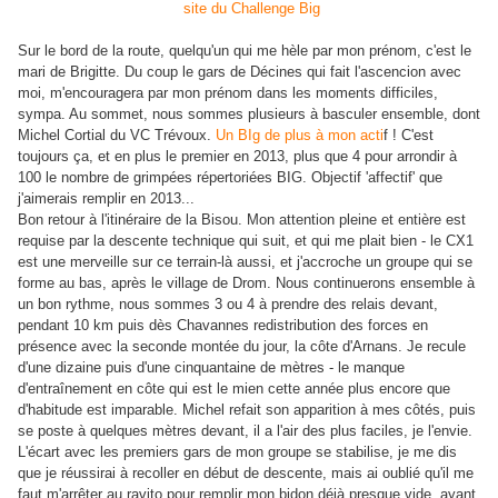
site du Challenge Big
Sur le bord de la route, quelqu'un qui me hèle par mon prénom, c'est le
mari de Brigitte. Du coup le gars de Décines qui fait l'ascencion avec
moi, m'encouragera par mon prénom dans les moments difficiles,
sympa. Au sommet, nous sommes plusieurs à basculer ensemble, dont
Michel Cortial du VC Trévoux.
Un BIg de plus à mon acti
f ! C'est
toujours ça, et en plus le premier en 2013, plus que 4 pour arrondir à
100 le nombre de grimpées répertoriées BIG. Objectif 'affectif' que
j'aimerais remplir en 2013...
Bon retour à l'itinéraire de la Bisou. Mon attention pleine et entière est
requise par la descente technique qui suit, et qui me plait bien - le CX1
est une merveille sur ce terrain-là aussi, et j'accroche un groupe qui se
forme au bas, après le village de Drom. Nous continuerons ensemble à
un bon rythme, nous sommes 3 ou 4 à prendre des relais devant,
pendant 10 km puis dès Chavannes redistribution des forces en
présence avec la seconde montée du jour, la côte d'Arnans. Je recule
d'une dizaine puis d'une cinquantaine de mètres - le manque
d'entraînement en côte qui est le mien cette année plus encore que
d'habitude est imparable. Michel refait son apparition à mes côtés, puis
se poste à quelques mètres devant, il a l'air des plus faciles, je l'envie.
L'écart avec les premiers gars de mon groupe se stabilise, je me dis
que je réussirai à recoller en début de descente, mais ai oublié qu'il me
faut m'arrêter au ravito pour remplir mon bidon déjà presque vide, ayant