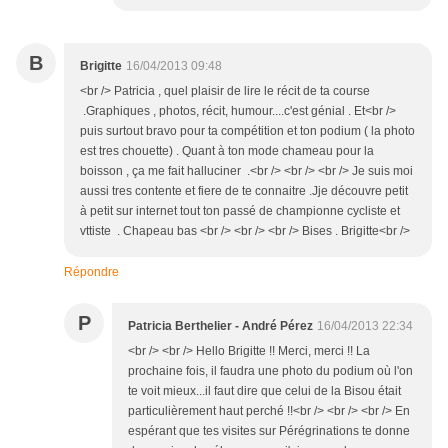
B
Brigitte
16/04/2013 09:48
<br /> Patricia , quel plaisir de lire le récit de ta course
.Graphiques , photos, récit, humour....c'est génial . Et<br />
puis surtout bravo pour ta compétition et ton podium ( la photo
est tres chouette) . Quant à ton mode chameau pour la
boisson , ça me fait halluciner .<br /> <br /> <br /> Je suis moi
aussi tres contente et fiere de te connaitre .Jje découvre petit
à petit sur internet tout ton passé de championne cycliste et
vttiste . Chapeau bas <br /> <br /> <br /> Bises . Brigitte<br />
Répondre
P
Patricia Berthelier - André Pérez
16/04/2013 22:34
<br /> <br /> Hello Brigitte !! Merci, merci !! La
prochaine fois, il faudra une photo du podium où l'on
te voit mieux...il faut dire que celui de la Bisou était
particulièrement haut perché !!<br /> <br /> <br /> En
espérant que tes visites sur Pérégrinations te donne