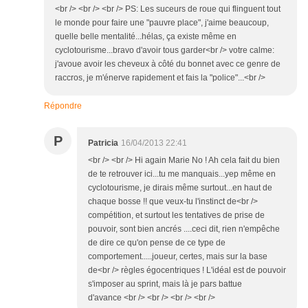
<br /> <br /> <br /> PS: Les suceurs de roue qui flinguent tout
le monde pour faire une "pauvre place", j'aime beaucoup,
quelle belle mentalité...hélas, ça existe même en
cyclotourisme...bravo d'avoir tous garder<br /> votre calme:
j'avoue avoir les cheveux à côté du bonnet avec ce genre de
raccros, je m'énerve rapidement et fais la "police"...<br />
Répondre
P
Patricia
16/04/2013 22:41
<br /> <br /> Hi again Marie No ! Ah cela fait du bien
de te retrouver ici...tu me manquais...yep même en
cyclotourisme, je dirais même surtout...en haut de
chaque bosse !! que veux-tu l'instinct de<br />
compétition, et surtout les tentatives de prise de
pouvoir, sont bien ancrés ....ceci dit, rien n'empêche
de dire ce qu'on pense de ce type de
comportement.....joueur, certes, mais sur la base
de<br /> règles égocentriques ! L'idéal est de pouvoir
s'imposer au sprint, mais là je pars battue
d'avance <br /> <br /> <br /> <br />