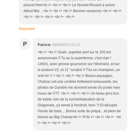
poucet.html<br /> <br /> <br /> Le Nivolet-Revard à suivre
début Mai ...<br /> <br /> <br /> Bonnes vacances <br /> <br />
<br /> <br /> <br /> <br /> <br />
Répondre
P
Patricia
29/04/2013 11:13
<br /> <br /> Ouah, superbe perf sur le 105 km
aveyronnais !! Tu as la superforme, c'est clair !
14h01, avec grosse gourrance sur l'itinéraire, et sur
le podium V2, et 11° scratch !! T'es un champion, un
vrai<br /> ! <br /> <br /> <br /> Beaux paysages,
l'Aubrac est une contrée fortement émouvante, les
photos de Danièle me donnent envie d'y porter mes
roues de VTT. <br /> <br /> <br /> Un beau gros truc
de trailer, loin de la surmédiatisation de la
Diagonale, ça remet à l'endroit, hein ?! Et décuple
l'envie de trails.....Bonne suite de prépa....et plein de
bisous au Big Champ<br /> !!!<br /> <br /> <br /> <br
/> <br /> <br /> <br />