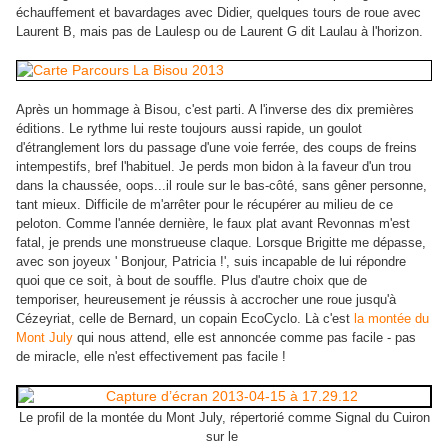
échauffement et bavardages avec Didier, quelques tours de roue avec
Laurent B, mais pas de Laulesp ou de Laurent G dit Laulau à l'horizon.
Après un hommage à Bisou, c'est parti. A l'inverse des dix premières
éditions. Le rythme lui reste toujours aussi rapide, un goulot
d'étranglement lors du passage d'une voie ferrée, des coups de freins
intempestifs, bref l'habituel. Je perds mon bidon à la faveur d'un trou
dans la chaussée, oops...il roule sur le bas-côté, sans gêner personne,
tant mieux. Difficile de m'arrêter pour le récupérer au milieu de ce
peloton. Comme l'année dernière, le faux plat avant Revonnas m'est
fatal, je prends une monstrueuse claque. Lorsque Brigitte me dépasse,
avec son joyeux ' Bonjour, Patricia !', suis incapable de lui répondre
quoi que ce soit, à bout de souffle. Plus d'autre choix que de
temporiser, heureusement je réussis à accrocher une roue jusqu'à
Cézeyriat, celle de Bernard, un copain EcoCyclo. Là c'est
la montée du
Mont July
qui nous attend, elle est annoncée comme pas facile - pas
de miracle, elle n'est effectivement pas facile !
Le profil de la montée du Mont July, répertorié comme Signal du Cuiron
sur le