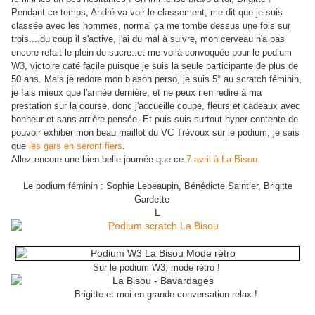
Pendant ce temps, André va voir le classement, me dit que je suis
classée avec les hommes, normal ça me tombe dessus une fois sur
trois....du coup il s'active, j'ai du mal à suivre, mon cerveau n'a pas
encore refait le plein de sucre..et me voilà convoquée pour le podium
W3, victoire caté facile puisque je suis la seule participante de plus de
50 ans. Mais je redore mon blason perso, je suis 5° au scratch féminin,
je fais mieux que l'année dernière, et ne peux rien redire à ma
prestation sur la course, donc j'accueille coupe, fleurs et cadeaux avec
bonheur et sans arrière pensée. Et puis suis surtout hyper contente de
pouvoir exhiber mon beau maillot du VC Trévoux sur le podium, je sais
que
les gars en seront fiers
.
Allez encore une bien belle journée que ce
7 avril à La Bisou.
Le podium féminin : Sophie Lebeaupin, Bénédicte Saintier, Brigitte
Gardette
L
Sur le podium W3, mode rétro !
Brigitte et moi en grande conversation relax !