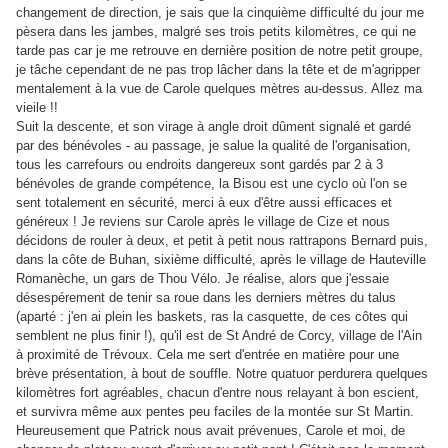
changement de direction, je sais que la cinquième difficulté du jour me
pèsera dans les jambes, malgré ses trois petits kilomètres, ce qui ne
tarde pas car je me retrouve en dernière position de notre petit groupe,
je tâche cependant de ne pas trop lâcher dans la tête et de m'agripper
mentalement à la vue de Carole quelques mètres au-dessus. Allez ma
vieile !!
Suit la descente, et son virage à angle droit dûment signalé et gardé
par des bénévoles - au passage, je salue la qualité de l'organisation,
tous les carrefours ou endroits dangereux sont gardés par 2 à 3
bénévoles de grande compétence, la Bisou est une cyclo où l'on se
sent totalement en sécurité, merci à eux d'être aussi efficaces et
généreux ! Je reviens sur Carole après le village de Cize et nous
décidons de rouler à deux, et petit à petit nous rattrapons Bernard puis,
dans la côte de Buhan, sixième difficulté, après le village de Hauteville
Romanèche, un gars de Thou Vélo. Je réalise, alors que j'essaie
désespérement de tenir sa roue dans les derniers mètres du talus
(aparté : j'en ai plein les baskets, ras la casquette, de ces côtes qui
semblent ne plus finir !), qu'il est de St André de Corcy, village de l'Ain
à proximité de Trévoux. Cela me sert d'entrée en matière pour une
brève présentation, à bout de souffle. Notre quatuor perdurera quelques
kilomètres fort agréables, chacun d'entre nous relayant à bon escient,
et survivra même aux pentes peu faciles de la montée sur St Martin.
Heureusement que Patrick nous avait prévenues, Carole et moi, de