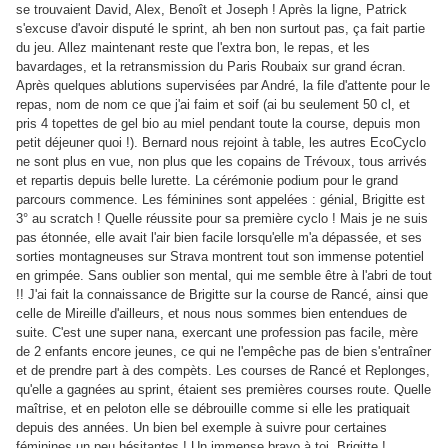
se trouvaient David, Alex, Benoît et Joseph ! Après la ligne, Patrick
s'excuse d'avoir disputé le sprint, ah ben non surtout pas, ça fait partie
du jeu. Allez maintenant reste que l'extra bon, le repas, et les
bavardages, et la retransmission du Paris Roubaix sur grand écran.
Après quelques ablutions supervisées par André, la file d'attente pour le
repas, nom de nom ce que j'ai faim et soif (ai bu seulement 50 cl, et
pris 4 topettes de gel bio au miel pendant toute la course, depuis mon
petit déjeuner quoi !). Bernard nous rejoint à table, les autres EcoCyclo
ne sont plus en vue, non plus que les copains de Trévoux, tous arrivés
et repartis depuis belle lurette. La cérémonie podium pour le grand
parcours commence. Les féminines sont appelées : génial, Brigitte est
3° au scratch ! Quelle réussite pour sa première cyclo ! Mais je ne suis
pas étonnée, elle avait l'air bien facile lorsqu'elle m'a dépassée, et ses
sorties montagneuses sur Strava montrent tout son immense potentiel
en grimpée. Sans oublier son mental, qui me semble être à l'abri de tout
!! J'ai fait la connaissance de Brigitte sur la course de Rancé, ainsi que
celle de Mireille d'ailleurs, et nous nous sommes bien entendues de
suite. C'est une super nana, exercant une profession pas facile, mère
de 2 enfants encore jeunes, ce qui ne l'empêche pas de bien s'entraîner
et de prendre part à des compèts. Les courses de Rancé et Replonges,
qu'elle a gagnées au sprint, étaient ses premières courses route. Quelle
maîtrise, et en peloton elle se débrouille comme si elle les pratiquait
depuis des années. Un bien bel exemple à suivre pour certaines
féminines un peu hésitantes ! Un immense bravo à toi, Brigitte !