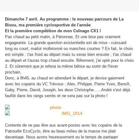
Dimanche 7 avril. Au programme : le nouveau parcours de La
Bisou, ma première cyclosportive de l'année
Et la première compétition de mon Colnago CX1 !
Pas chaud au petit matin, à Péronnas. Et une bise pas vraiment
engageante. La grande question existentielle est de mise - cuissard
long ou court, mailot molletonné ou manches courtes ? En fait, le choix
est simple : t'as froid au départ mais tu seras bien ensuite ; t'as chaud
au départ et t'auras trop chaud ensuite. Bêtement, j'ai opté pour le choix
2. Et sûrement que je referai la même bêtise au sortir de l'hiver
prochain.
Donc, à 8h45, au chaud en attendant le départ, je devise gaiement
avec les copains du VC Trévoux : Alex, Philippe, Pierre Yves, Benoît,
Gaby, Pierre, David, Joseph, les deux Christophe......André s'est déjà
faufilé dans les rangs serrés et ne sera pas sur la photo !
Contente de ne pas être aux avant-postes avec les copains de la
Patrouille EcoCyclo, être au beau milieu de la masse me plait
davantage. Nous avons heureusement eu le temps de partager