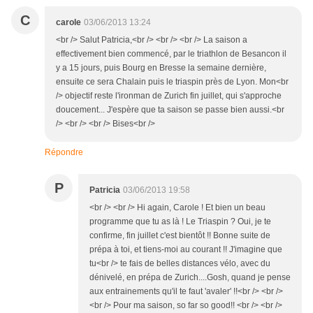
C
carole
03/06/2013 13:24
<br /> Salut Patricia,<br /> <br /> <br /> La saison a
effectivement bien commencé, par le triathlon de Besancon il
y a 15 jours, puis Bourg en Bresse la semaine dernière,
ensuite ce sera Chalain puis le triaspin près de Lyon. Mon<br
/> objectif reste l'ironman de Zurich fin juillet, qui s'approche
doucement... J'espère que ta saison se passe bien aussi.<br
/> <br /> <br /> Bises<br />
Répondre
P
Patricia
03/06/2013 19:58
<br /> <br /> Hi again, Carole ! Et bien un beau
programme que tu as là ! Le Triaspin ? Oui, je te
confirme, fin juillet c'est bientôt !! Bonne suite de
prépa à toi, et tiens-moi au courant !! J'imagine que
tu<br /> te fais de belles distances vélo, avec du
dénivelé, en prépa de Zurich....Gosh, quand je pense
aux entrainements qu'il te faut 'avaler' !!<br /> <br />
<br /> Pour ma saison, so far so good!! <br /> <br />