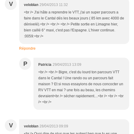
V
veloblan
29/04/2013 11:32
<br /> J'ai hâte a reprendre le VTT, j'ai un super parcours a
faire dans le Cantal dés les beaux jours ( 85 km avec 4000 de
dénivelé).<br /> <br /> <br /> Petite sortie en Limagne hier,
bien caillé 6° maxi, c'est pas l'Espagne. L'hiver continue.
:0059:<br />
Répondre
P
Patricia
29/04/2013 13:09
<br /> <br /> Bigre, c'est du lourd ton parcours VTT
dans le Cantal ! Une rando ou un parcours fait
maison ? Et si nous essayions de nous concocter un
RV VTT en mai ? une fois au beau, les chemins
devraient<br /> sécher rapidement....<br /> <br /> <br
/> <br />
V
veloblan
28/04/2013 09:09
<br /> Quoi dire de plus que les autres! ben que tu es une