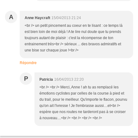
A
Anne Haycraft
15/04/2013 21:24
<br /> un petit pincement au coeur en te lisant : ce temps là
est bien loin de moi déjà ! A te lire nul doute que tu prends
toujours autant de plaisir : c'est la récompense de ton
entrainement très<br /> sérieux ... des bravos admiratifs et
une bise sur chaque joue !<br />
Répondre
P
Patricia
16/04/2013 22:20
<br /> <br /> Merci, Anne ! ah tu as remplacé les
émotions cyclistes par celles de la course à pied et
du trail, pour le meilleur. Qu'importe le flacon, pourvu
qu'on ait l'ivresse ! Je t'embrasse aussi....et<br />
espère que nos routes ne tarderont pas à se croiser
à nouveau....<br /> <br /> <br /> <br />