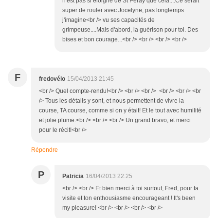
n'est pas si éloigné de St Péray que cela....Ce serait
super de rouler avec Jocelyne, pas longtemps
j'imagine<br /> vu ses capacités de
grimpeuse....Mais d'abord, la guérison pour toi. Des
bises et bon courage...<br /> <br /> <br /> <br />
F
fredovélo
15/04/2013 21:45
<br /> Quel compte-rendu!<br /> <br /> <br /> <br /> <br /> <br
/> Tous les détails y sont, et nous permettent de vivre la
course, TA course, comme si on y était! Et le tout avec humilité
et jolie plume.<br /> <br /> <br /> Un grand bravo, et merci
pour le récit!<br />
Répondre
P
Patricia
16/04/2013 22:25
<br /> <br /> Et bien merci à toi surtout, Fred, pour ta
visite et ton enthousiasme encourageant ! It's been
my pleasure! <br /> <br /> <br /> <br />