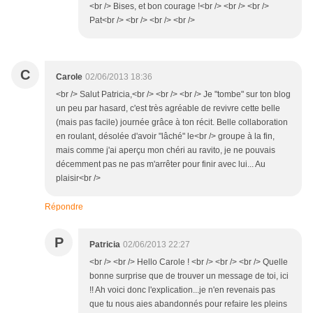
<br /> Bises, et bon courage !<br /> <br /> <br />
Pat<br /> <br /> <br /> <br />
C
Carole
02/06/2013 18:36
<br /> Salut Patricia,<br /> <br /> <br /> Je "tombe" sur ton blog
un peu par hasard, c'est très agréable de revivre cette belle
(mais pas facile) journée grâce à ton récit. Belle collaboration
en roulant, désolée d'avoir "lâché" le<br /> groupe à la fin,
mais comme j'ai aperçu mon chéri au ravito, je ne pouvais
décemment pas ne pas m'arrêter pour finir avec lui... Au
plaisir<br />
Répondre
P
Patricia
02/06/2013 22:27
<br /> <br /> Hello Carole ! <br /> <br /> <br /> Quelle
bonne surprise que de trouver un message de toi, ici
!! Ah voici donc l'explication...je n'en revenais pas
que tu nous aies abandonnés pour refaire les pleins