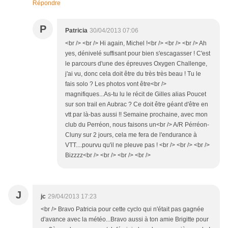
Répondre
P
Patricia
30/04/2013 07:06
<br /> <br /> Hi again, Michel !<br /> <br /> <br /> Ah
yes, dénivelé suffisant pour bien s'escagasser ! C'est
le parcours d'une des épreuves Oxygen Challenge,
j'ai vu, donc cela doit être du très très beau ! Tu le
fais solo ? Les photos vont être<br />
magnifiques...As-tu lu le récit de Gilles alias Poucet
sur son trail en Aubrac ? Ce doit être géant d'être en
vtt par là-bas aussi !! Semaine prochaine, avec mon
club du Perréon, nous faisons un<br /> A/R Pérréon-
Cluny sur 2 jours, cela me fera de l'endurance à
VTT....pourvu qu'il ne pleuve pas ! <br /> <br /> <br />
Bizzzz<br /> <br /> <br /> <br />
J
jc
29/04/2013 17:23
<br /> Bravo Patricia pour cette cyclo qui n'était pas gagnée
d'avance avec la météo...Bravo aussi à ton amie Brigitte pour