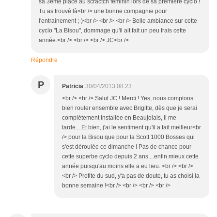
sa 3ème place au scractch féminin lors de sa première cyclo !
Tu as trouvé là<br /> une bonne compagnie pour
l'entrainement ;-)<br /> <br /> <br /> Belle ambiance sur cette
cyclo "La Bisou", dommage qu'il ait fait un peu frais cette
année.<br /> <br /> <br /> JC<br />
Répondre
P
Patricia
30/04/2013 08:23
<br /> <br /> Salut JC ! Merci ! Yes, nous comptons
bien rouler ensemble avec Brigitte, dès que je serai
complètement installée en Beaujolais, il me
tarde....Et bien, j'ai le sentiment qu'il a fait meilleur<br
/> pour la Bisou que pour la Scott 1000 Bosses qui
s'est déroulée ce dimanche ! Pas de chance pour
cette superbe cyclo depuis 2 ans....enfin mieux cette
année puisqu'au moins elle a eu lieu. <br /> <br />
<br /> Profite du sud, y'a pas de doute, tu as choisi la
bonne semaine !<br /> <br /> <br /> <br />