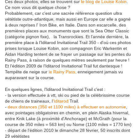
Ces deux photos, elles se trouvent sur
le blog de Louise Kobin
.
Ce nom vous dit quelque chose ?
Probablement, car c'est une sacrée référence question ultra
vététiste outre-atlantique, mais aussi en Europe car elle a gagné
à deux reprises l' Iron Bike, en Italie. Dans son escarcelle, des
premières places aux monuments que sont la Sea Otter Classic
(catégorie pignon fixe), la Transrockies. Et l'année dernière, la
première place à l'Iditarod Invitational Trail 350 - d'où ces photos
prises lorsque Louise Kobin, son compagnon Eric Warkentin et
Aidan Harding tentent de se frayer un passage sur les pentes du
Rainy Pass, à raison de quelques mètres seulement par heure !
Et l'édition 2009 de l'Iditarod Invitational Trail fut dantesque !
Tempête de neige sur
le Rainy Pass,
enneigement jamais vu
auparavant sur la course.
En quelques lignes, l'Iditarod Invitational Trail c'est :
- la version effectuée à vtt, ski ou pied de la célébrissime course
de chiens de traineaux, l
'
Iditarod
Trail.
-
deux distances (350 et 1100 miles) à effectuer en autonomie
,
avec pointages obligatoires en chemin, en plein Alaska hivernal,
entre Knik Lake (à proximité d'Anchorage) et McGrath (pour la
course de 350 miles = 563 km) ou Nome (1100 miles = 1770 km)
- départ de l'édition 2010 le dimanche 28 février, 50 inscrits dont
29 vététistes