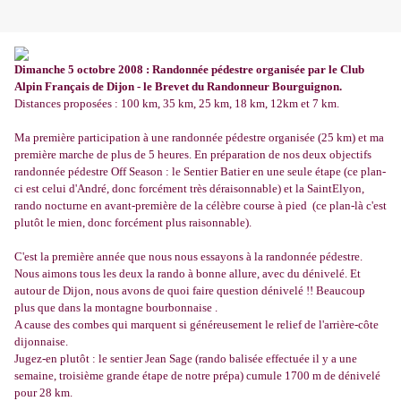
Dimanche 5 octobre 2008 : Randonnée pédestre organisée par le Club
Alpin Français de Dijon - le Brevet du Randonneur Bourguignon.
Distances proposées : 100 km, 35 km, 25 km, 18 km, 12km et 7 km.
Ma première participation à une randonnée pédestre organisée (25 km) et ma
première marche de plus de 5 heures. En préparation de nos deux objectifs
randonnée pédestre Off Season : le Sentier Batier en une seule étape (ce plan-
ci est celui d'André, donc forcément très déraisonnable) et la SaintElyon,
rando nocturne en avant-première de la célèbre course à pied (ce plan-là c'est
plutôt le mien, donc forcément plus raisonnable).
C'est la première année que nous nous essayons à la randonnée pédestre.
Nous aimons tous les deux la rando à bonne allure, avec du dénivelé. Et
autour de Dijon, nous avons de quoi faire question dénivelé !! Beaucoup
plus que dans la montagne bourbonnaise .
A cause des combes qui marquent si généreusement le relief de l'arrière-côte
dijonnaise.
Jugez-en plutôt : le sentier Jean Sage (rando balisée effectuée il y a une
semaine, troisième grande étape de notre prépa) cumule 1700 m de dénivelé
pour 28 km.