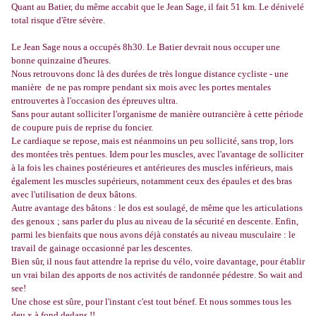
Quant au Batier, du même accabit que le Jean Sage, il fait 51 km. Le dénivelé
total risque d'être sévère.
Le Jean Sage nous a occupés 8h30. Le Batier devrait nous occuper une
bonne quinzaine d'heures.
Nous retrouvons donc là des durées de très longue distance cycliste - une
manière de ne pas rompre pendant six mois avec les portes mentales
entrouvertes à l'occasion des épreuves ultra.
Sans pour autant solliciter l'organisme de manière outrancière à cette période
de coupure puis de reprise du foncier.
Le cardiaque se repose, mais est néanmoins un peu sollicité, sans trop, lors
des montées très pentues. Idem pour les muscles, avec l'avantage de solliciter
à la fois les chaines postérieures et antérieures des muscles inférieurs, mais
également les muscles supérieurs, notamment ceux des épaules et des bras
avec l'utilisation de deux bâtons.
Autre avantage des bâtons : le dos est soulagé, de même que les articulations
des genoux ; sans parler du plus au niveau de la sécurité en descente. Enfin,
parmi les bienfaits que nous avons déjà constatés au niveau musculaire : le
travail de gainage occasionné par les descentes.
Bien sûr, il nous faut attendre la reprise du vélo, voire davantage, pour établir
un vrai bilan des apports de nos activités de randonnée pédestre. So wait and
see!
Une chose est sûre, pour l'instant c'est tout bénef. Et nous sommes tous les
deu x à fond dedans !!