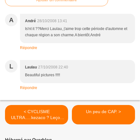
Ajouter un commentaire
A
André
28/10/2008 13:41
Is'nt it ??Merci Laulau, j'aime trop cette période d'automne et
chaque région a son charme.A bientôt.André
Répondre
L
Laulau
27/10/2008 22:40
Beautiful pictures !!!!!
Répondre
< CYCLISME
Un peu de CAP. >
ULTRA.....kezaco ? Leçon
2/A
Hébergé par Overblog