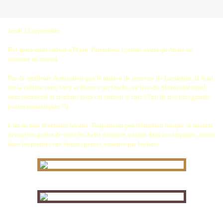
Jeudi 11 septembre
Bel après-midi estival à Dijon. Parenthèse cycliste avant qu'André ne
retourne au travail.
Pas de meilleure destination que la maison de jeunesse de Lamartine, là-haut
sur la colline entre Urcy et Fleurey sur Ouche, au lieu-dit Montculot (quel
nom paradoxal et ironique pour cet endroit si cher à l'un de nos plus grands
poètes romantiques !!).
L'un de mes itinéraires favoris. Toujours un peu d'émotion lorsque je ralentis
devant les grilles de cette feu belle demeure, perdue dans la campagne, isolée
dans les prairies aux douces pentes, enserrée par les bois.