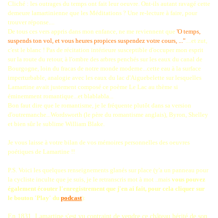
Cliché : les outrages du temps ont fait leur oeuvre. Ont-ils autant ravagé cette
demeure lamartinienne que les Méditations ? Une re-lecture à faire, pour
trouver réponse....
De tous ces vers appris dans mon enfance, ne me reviennent que
'O temps,
suspends ton vol, et vous heures propices suspendez votre cours, ..."
....et zut,
c'est le blanc ! Pas de récitation intérieure susceptible d'occuper mon esprit
sur la route du retour, à l'ombre des arbres penchés sur les eaux du canal de
Bourgogne, loin du fracas de notre monde moderne...cette eau à la surface
imperturbable, analogie avec les eaux du lac d'Aiguebelette sur lesquelles
Lamartine avait justement composé ce poème Le Lac au thème si
éminemment romantique...et blablabla...
Bon faut dire que le romantisme, je le fréquente plutôt dans sa version
d'outremanche...Wordsworth (le père du romantisme anglais), Byron, Shelley
et bien sûr le sublime William Blake.
Je vous laisse à votre bilan de vos mémoires personnelles des oeuvres
poétiques de Lamartine !!
P.S. Voici les quelques renseignements glanés sur place (y'a un panneau pour
la cycliste inculte que je suis, je le retranscris mot à mot ..mais
vous pouvez
également écouter l'enregistrement que j'en ai fait, pour cela cliquer sur
le bouton 'Play' du
podcast
):
En 1831, Lamartine s'est vu contraint de vendre ce château hérité de son