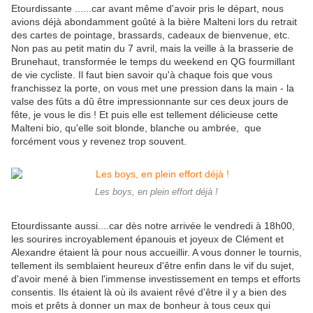
Etourdissante ......car avant même d'avoir pris le départ, nous
avions déjà abondamment goûté à la bière Malteni lors du retrait
des cartes de pointage, brassards, cadeaux de bienvenue, etc.
Non pas au petit matin du 7 avril, mais la veille à la brasserie de
Brunehaut, transformée le temps du weekend en QG fourmillant
de vie cycliste. Il faut bien savoir qu'à chaque fois que vous
franchissez la porte, on vous met une pression dans la main - la
valse des fûts a dû être impressionnante sur ces deux jours de
fête, je vous le dis ! Et puis elle est tellement délicieuse cette
Malteni bio, qu'elle soit blonde, blanche ou ambrée, que
forcément vous y revenez trop souvent.
Les boys, en plein effort déjà !
Etourdissante aussi....car dès notre arrivée le vendredi à 18h00,
les sourires incroyablement épanouis et joyeux de Clément et
Alexandre étaient là pour nous accueillir. A vous donner le tournis,
tellement ils semblaient heureux d'être enfin dans le vif du sujet,
d'avoir mené à bien l'immense investissement en temps et efforts
consentis. Ils étaient là où ils avaient rêvé d'être il y a bien des
mois et prêts à donner un max de bonheur à tous ceux qui