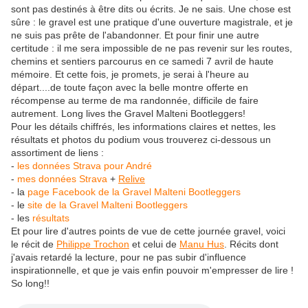
sont pas destinés à être dits ou écrits. Je ne sais. Une chose est
sûre : le gravel est une pratique d'une ouverture magistrale, et je
ne suis pas prête de l'abandonner. Et pour finir une autre
certitude : il me sera impossible de ne pas revenir sur les routes,
chemins et sentiers parcourus en ce samedi 7 avril de haute
mémoire. Et cette fois, je promets, je serai à l'heure au
départ....de toute façon avec la belle montre offerte en
récompense au terme de ma randonnée, difficile de faire
autrement. Long lives the Gravel Malteni Bootleggers!
Pour les détails chiffrés, les informations claires et nettes, les
résultats et photos du podium vous trouverez ci-dessous un
assortiment de liens :
-
les données Strava pour André
-
mes données Strava
+
Relive
- la
page Facebook de la Gravel Malteni Bootleggers
- le
site de la Gravel Malteni Bootleggers
- les
résultats
Et pour lire d'autres points de vue de cette journée gravel, voici
le récit de
Philippe Trochon
et celui de
Manu Hus
. Récits dont
j'avais retardé la lecture, pour ne pas subir d'influence
inspirationnelle, et que je vais enfin pouvoir m'empresser de lire !
So long!!