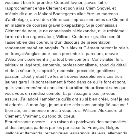
voulaient bien le prendre. Courant février, j'avais fait le
rapprochement entre Clément et son alias Clem Shovel, et
m'étais dit que la Malteni Bootleggers allait être un morceau
d'anthologie, au vu des références impressionnantes de Clément
en matière de courses gravel bikepacking. Si je connaissais
Clément de nom, je ne connaissais ni Alexandre, ni le troisième
larron du trio organisateur, William. Ce dernier gratifia bientôt
l'assemblée des coureurs d'un discours de présentation
rondement mené en anglais. Puis Alex et Clément prirent le relais
en français/anglais pour nous présenter le parcours, oeuvre
d'Alex principalement si j'ai tout bien compris. Convivialité, fun,
sérieux et légèreté, empathie, professionnalisme, souci du détail
et de la sécurité, simplicité, modestie, proximité, gentillesse,
passion....tout y était ! Je les ai trouvés exceptionnels ces trois
jeunes gars ! Ils sont tellement à fond dans ce qu'ils font et sont,
qu'ils vous emmènent dans leur tourbillon étourdissant sans que
vous vous en rendiez compte. Et je n'exagère pas, je vous
assure. J'ai adoré l'ambiance qu'ils ont su si bien créer, bref je les
ai adorés - à mon âge, je peux dire cela sans ambiguïté aucune !
Bien sûr, un immense merci à vous trois, William, Alexandre et
Clément. Vraiment, du fond du coeur.
Etourdissante encore.....en raison du patchwork des nationalités
et des langues parlées par les participants. Français, Belges
wallons et flamands, britanniques, espagnols, italiens, allemands.