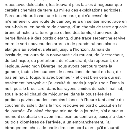
roues avec délectation, les trouvant plus faciles à négocier que
certains chemins de terre au milieu des exploitations agricoles.
Parcours étourdissant une fois encore, qui n'a cessé de
m'emmener d'une route de campagne à un sentier monotrace en
sous-bois ou en bordure de champ, d'un chemin de terre agricole
brune et riche à la terre grise et fine des terrils, d'une voie de
berge fluviale à des bords d'étang, d'une trace serpentine et vive
entre le vert nouveau des arbres à de grands rubans blancs
alanguis au soleil et s'étirant jusqu'à l'horizon. Jamais de
lassitude, toujours de la nouveauté : du roulant, de l'accrocheur,
du technique, du perturbant, du réconciliant, du reposant, de
l'épique. Avec mon Diverge, nous avons parcouru toute la
gamme, toutes les nuances de sensations, de haut en bas, de
bas en haut. Toujours avec bonheur - et c'est bien cela qui est
totalement incroyable : j'ai exulté du matin jusqu'au soir. Dans la
nuit, puis le brouillard, dans les rayons timides du soleil matinal,
sous le soleil chaud de mi-journée, dans la poussière des
portions pavées ou des chemins blancs, à l'heure tant aimée du
coucher du soleil, dans le froid retrouvé en bord d'Escaut en fin
de journée. J'ai aimé chaque minute de la journée, n'ai à aucun
moment souhaité en avoir fini....bien au contraire, puisqu' à deux
ou trois kilomètres de l'arrivée, à un embranchement, j'ai
étrangement choisi de partir direction nord alors qu'il m'aurait