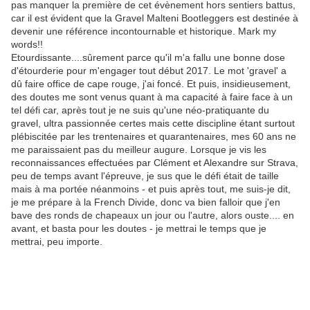
pas manquer la première de cet évènement hors sentiers battus,
car il est évident que la Gravel Malteni Bootleggers est destinée à
devenir une référence incontournable et historique. Mark my
words!!
Etourdissante....sûrement parce qu'il m'a fallu une bonne dose
d'étourderie pour m'engager tout début 2017. Le mot 'gravel' a
dû faire office de cape rouge, j'ai foncé. Et puis, insidieusement,
des doutes me sont venus quant à ma capacité à faire face à un
tel défi car, après tout je ne suis qu'une néo-pratiquante du
gravel, ultra passionnée certes mais cette discipline étant surtout
plébiscitée par les trentenaires et quarantenaires, mes 60 ans ne
me paraissaient pas du meilleur augure. Lorsque je vis les
reconnaissances effectuées par Clément et Alexandre sur Strava,
peu de temps avant l'épreuve, je sus que le défi était de taille
mais à ma portée néanmoins - et puis après tout, me suis-je dit,
je me prépare à la French Divide, donc va bien falloir que j'en
bave des ronds de chapeaux un jour ou l'autre, alors ouste.... en
avant, et basta pour les doutes - je mettrai le temps que je
mettrai, peu importe.