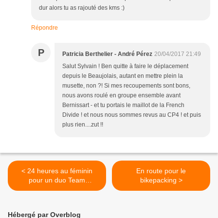
dur alors tu as rajouté des kms :)
Répondre
P
Patricia Berthelier - André Pérez
20/04/2017 21:49
Salut Sylvain ! Ben quitte à faire le déplacement
depuis le Beaujolais, autant en mettre plein la
musette, non ?! Si mes recoupements sont bons,
nous avons roulé en groupe ensemble avant
Bernissart - et tu portais le maillot de la French
Divide ! et nous nous sommes revus au CP4 ! et puis
plus rien....zut !!
< 24 heures au féminin
En route pour le
pour un duo Team
bikepacking >
Cyclosportissimo
Hébergé par Overblog