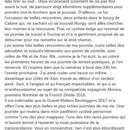
fallu tirer au sud - choix inconscient sûrement de ne pas finir
avant la nuit, de parcourir vingt kilomètres supplémentaires pour
prendre tout le bonheur que je pouvais. D'ailleurs, ce fut
l'occasion de belles rencontres, deux enfants dans le bourg de
Calone qui, ne sachant où se trouvait Rongy, sont allés chercher
leur maman à la rescousse. Puis ce cycliste belge qui revenait de
sa journée de travail à Tournai et m'a si gentiment proposé de se
détourner pour me remettre sur le droit chemin.
Les autres très belles rencontres de ma journée, outre celles des
adorables et enjoués bénévoles aux points de contrôle, sont
celles de Rik et de Xavi. Rik, comme je te l'ai écrit, tu as coloré
les premières heures de ma journée de teintes poétiques, je t'en
remercie. Et j'espère bien que tu viendras à bout des 245 km
l'année prochaine. J'ai aimé rouler une heure ou même
davantage aux côtés de Xavi, trouvé au détour d'un secteur
pavé. Xavi, à l'anglais et au français impeccables, et qui a su
m'enthousiasmer au sujet de sa compatriote espagnole Monica,
première féminine de la French Divide 2016.
Il est indéniable que la Gravel Malteni Bootleggers 2017 m'a
offert l'une des plus belles et plus riches journées de ma vie. Une
journée qui restera dans mon panthéon cycliste personnel
comme l'une des plus magiques, l'une des très rares journées qui
m'auront donné à ressentir la toute puissance de la
transcendance. Vous en conviendrez, rien n'est plus étourdissant