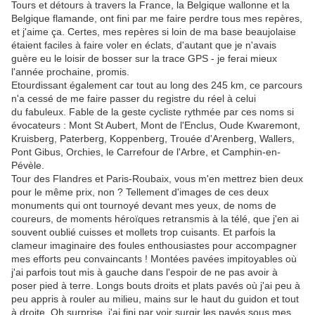
Tours et détours à travers la France, la Belgique wallonne et la
Belgique flamande, ont fini par me faire perdre tous mes repères,
et j'aime ça. Certes, mes repères si loin de ma base beaujolaise
étaient faciles à faire voler en éclats, d'autant que je n'avais
guère eu le loisir de bosser sur la trace GPS - je ferai mieux
l'année prochaine, promis.
Etourdissant également car tout au long des 245 km, ce parcours
n'a cessé de me faire passer du registre du réel à celui
du fabuleux. Fable de la geste cycliste rythmée par ces noms si
évocateurs : Mont St Aubert, Mont de l'Enclus, Oude Kwaremont,
Kruisberg, Paterberg, Koppenberg, Trouée d'Arenberg, Wallers,
Pont Gibus, Orchies, le Carrefour de l'Arbre, et Camphin-en-
Pévèle.
Tour des Flandres et Paris-Roubaix, vous m'en mettrez bien deux
pour le même prix, non ? Tellement d'images de ces deux
monuments qui ont tournoyé devant mes yeux, de noms de
coureurs, de moments héroïques retransmis à la télé, que j'en ai
souvent oublié cuisses et mollets trop cuisants. Et parfois la
clameur imaginaire des foules enthousiastes pour accompagner
mes efforts peu convaincants ! Montées pavées impitoyables où
j'ai parfois tout mis à gauche dans l'espoir de ne pas avoir à
poser pied à terre. Longs bouts droits et plats pavés où j'ai peu à
peu appris à rouler au milieu, mains sur le haut du guidon et tout
à droite. Oh surprise, j'ai fini par voir surgir les pavés sous mes