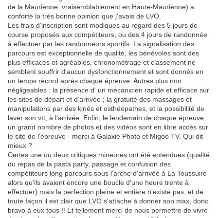
de la Maurienne, vraisemblablement en Haute-Maurienne) a
conforté la très bonne opinion que j'avais de LVO.
Les frais d'inscription sont modiques au regard des 5 jours de
course proposés aux compétiteurs, ou des 4 jours de randonnée
à effectuer par les randonneurs sportifs. La signalisation des
parcours est exceptionnelle de qualité, les bénévoles sont des
plus efficaces et agréables, chronométrage et classement ne
semblent souffrir d'aucun dysfonctionnement et sont donnés en
un temps record après chaque épreuve. Autres plus non
négligeables : la présence d' un mécanicien rapide et efficace sur
les sites de départ et d'arrivée ; la gratuité des massages et
manipulations par des kinés et osthéopathes, et la possibilité de
laver son vtt, à l'arrivée. Enfin, le lendemain de chaque épreuve,
un grand nombre de photos et des vidéos sont en libre accès sur
le site de l'épreuve - merci à Galaxie Photo et Migoo TV. Qui dit
mieux ?
Certes une ou deux critiques mineures ont été entendues (qualité
du repas de la pasta party, passage et confusion des
compétiteurs long parcours sous l'arche d'arrivée à La Toussuire
alors qu'ils avaient encore une boucle d'une heure trente à
effectuer) mais la perfection pleine et entière n'existe pas, et de
toute façon il est clair que LVO s'attache à donner son max, donc
bravo à eux tous !! Et tellement merci de nous permettre de vivre