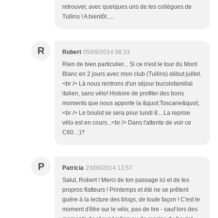
retrouver, avec quelques uns de tes collègues de
Tullins ! A bientôt.....
R
Robert
05/09/2014 08:33
Rien de bien particulier... Si ce n'est le tour du Mont
Blanc en 2 jours avec mon club (Tullins) début juillet.
<br /> Là nous rentrons d'un séjour bucolofamilial
italien, sans vélo! Histoire de profiter des bons
moments que nous apporte la &quot;Toscane&quot;.
<br /> Le boulot se sera pour lundi 8... La reprise
vélo est en cours...<br /> Dans l'attente de voir ce
C60...:)?
P
Patricia
23/08/2014 13:57
Salut, Robert ! Merci de ton passage ici et de tes
propros flatteurs ! Printemps et été ne se prêtent
guère à la lecture des blogs, de toute façon ! C'est le
moment d'être sur le vélo, pas de lire - sauf lors des