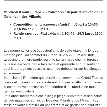
Vendredi 8 août - Etape 2 - Pour tous : départ et arrivée de St
Colomban-des-Villards
Compétition long parcours (André) : départ à 10h30 -
37,5 km et 2060 m D+ -
Rando sportive (Pat) : départ à 10h45 - 26,5 km et 1600
m D+
Les moments forts et époustouflants de cette étape : la longue
montée jusqu'au sommet du Grand Truc à 2200 m d'altitude,
avec une première partie roulante sur un large chemin forestier,
puis une seconde partie très raide et épuisante sur un sentier où
seul le portage est possible, avant de déboucher sur les alpages
en sommet.
Inoubliable ! De même que le ravito au sommet du Grand Truc où
brebis et chèvres nous considérent d'un oeil apathique (tu parles,
elles ont du voir passer un bon nombre d' huluberlus en tous
genres avant cela !).
Tout aussi mémorable est le single piègeux en crête et ses points
de vue magiques sur les vallées des Villards et de l'Arvan. Pas
facile de vouloir profiter du panorama et de garder son équilibre !