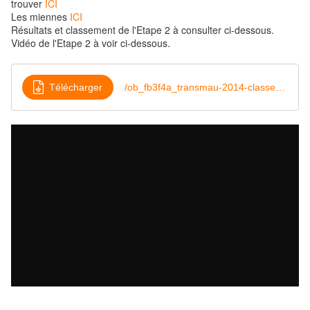
trouver
ICI
Les miennes
ICI
Résultats et classement de l'Etape 2 à consulter ci-dessous.
Vidéo de l'Etape 2 à voir ci-dessous.
Télécharger
/ob_fb3f4a_transmau-2014-classement-etape-2