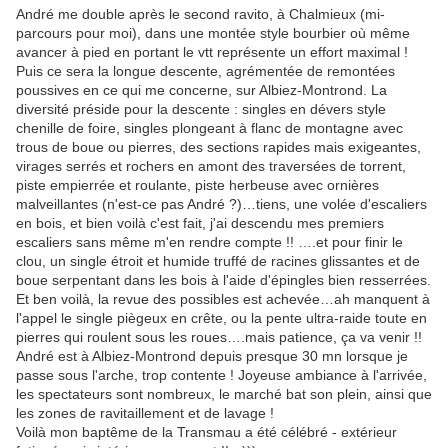
André me double après le second ravito, à Chalmieux (mi-
parcours pour moi), dans une montée style bourbier où même
avancer à pied en portant le vtt représente un effort maximal !
Puis ce sera la longue descente, agrémentée de remontées
poussives en ce qui me concerne, sur Albiez-Montrond. La
diversité préside pour la descente : singles en dévers style
chenille de foire, singles plongeant à flanc de montagne avec
trous de boue ou pierres, des sections rapides mais exigeantes,
virages serrés et rochers en amont des traversées de torrent,
piste empierrée et roulante, piste herbeuse avec ornières
malveillantes (n'est-ce pas André ?)…tiens, une volée d'escaliers
en bois, et bien voilà c'est fait, j'ai descendu mes premiers
escaliers sans même m'en rendre compte !! ….et pour finir le
clou, un single étroit et humide truffé de racines glissantes et de
boue serpentant dans les bois à l'aide d'épingles bien resserrées.
Et ben voilà, la revue des possibles est achevée…ah manquent à
l'appel le single piègeux en crête, ou la pente ultra-raide toute en
pierres qui roulent sous les roues….mais patience, ça va venir !!
André est à Albiez-Montrond depuis presque 30 mn lorsque je
passe sous l'arche, trop contente ! Joyeuse ambiance à l'arrivée,
les spectateurs sont nombreux, le marché bat son plein, ainsi que
les zones de ravitaillement et de lavage !
Voilà mon baptême de la Transmau a été célébré - extérieur