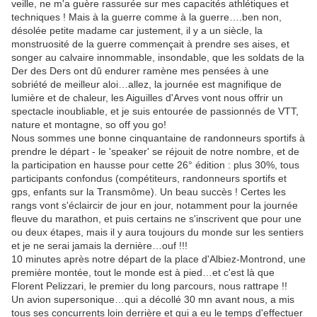
veille, ne m'a guère rassurée sur mes capacités athlétiques et
techniques ! Mais à la guerre comme à la guerre….ben non,
désolée petite madame car justement, il y a un siècle, la
monstruosité de la guerre commençait à prendre ses aises, et
songer au calvaire innommable, insondable, que les soldats de la
Der des Ders ont dû endurer ramène mes pensées à une
sobriété de meilleur aloi…allez, la journée est magnifique de
lumière et de chaleur, les Aiguilles d'Arves vont nous offrir un
spectacle inoubliable, et je suis entourée de passionnés de VTT,
nature et montagne, so off you go!
Nous sommes une bonne cinquantaine de randonneurs sportifs à
prendre le départ - le 'speaker' se réjouit de notre nombre, et de
la participation en hausse pour cette 26° édition : plus 30%, tous
participants confondus (compétiteurs, randonneurs sportifs et
gps, enfants sur la Transmôme). Un beau succès ! Certes les
rangs vont s'éclaircir de jour en jour, notamment pour la journée
fleuve du marathon, et puis certains ne s'inscrivent que pour une
ou deux étapes, mais il y aura toujours du monde sur les sentiers
et je ne serai jamais la dernière…ouf !!!
10 minutes après notre départ de la place d'Albiez-Montrond, une
première montée, tout le monde est à pied…et c'est là que
Florent Pelizzari, le premier du long parcours, nous rattrape !!
Un avion supersonique…qui a décollé 30 mn avant nous, a mis
tous ses concurrents loin derrière et qui a eu le temps d'effectuer