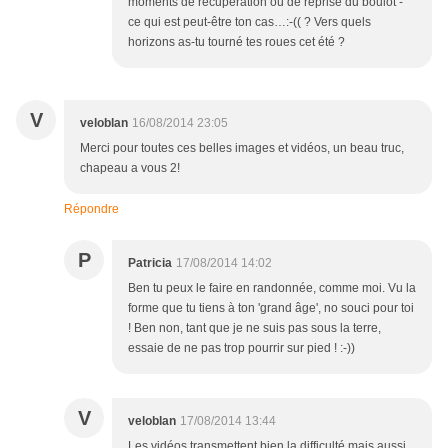
moments de récupération ou de reprise du boulot -
ce qui est peut-être ton cas…:-(( ? Vers quels
horizons as-tu tourné tes roues cet été ?
V
veloblan
16/08/2014 23:05
Merci pour toutes ces belles images et vidéos, un beau truc,
chapeau a vous 2!
Répondre
P
Patricia
17/08/2014 14:02
Ben tu peux le faire en randonnée, comme moi. Vu la
forme que tu tiens à ton 'grand âge', no souci pour toi
! Ben non, tant que je ne suis pas sous la terre,
essaie de ne pas trop pourrir sur pied ! :-))
V
veloblan
17/08/2014 13:44
Les vidéos transmettent bien la difficulté mais aussi