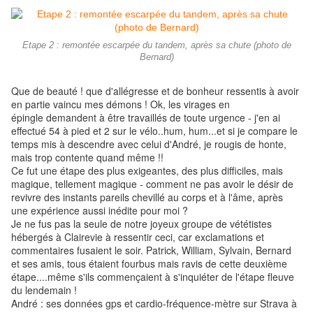
Etape 2 : remontée escarpée du tandem, après sa chute (photo de
Bernard)
Que de beauté ! que d'allégresse et de bonheur ressentis à avoir
en partie vaincu mes démons ! Ok, les virages en
épingle demandent à être travaillés de toute urgence - j'en ai
effectué 54 à pied et 2 sur le vélo..hum, hum...et si je compare le
temps mis à descendre avec celui d'André, je rougis de honte,
mais trop contente quand même !!
Ce fut une étape des plus exigeantes, des plus difficiles, mais
magique, tellement magique - comment ne pas avoir le désir de
revivre des instants pareils chevillé au corps et à l'âme, après
une expérience aussi inédite pour moi ?
Je ne fus pas la seule de notre joyeux groupe de vététistes
hébergés à Clairevie à ressentir ceci, car exclamations et
commentaires fusaient le soir. Patrick, William, Sylvain, Bernard
et ses amis, tous étaient fourbus mais ravis de cette deuxième
étape....même s'ils commençaient à s'inquiéter de l'étape fleuve
du lendemain !
André : ses données gps et cardio-fréquence-mètre sur Strava à