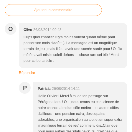
Ajouter un commentaire
O
Olive
26/08/2014 09:43
Oups quel chantier !!! y'a moins voilent quand même pour
passer son mois d'août :-) .La montagne est un magnifique
terrain de jeu , mais il faut avoir une sacrée santé pour ! Ouf la
météo avait mis le soleil dehors .....chose rare cet été ! Merci
pour ce bel article .
Répondre
P
Patricia
26/08/2014 14:11
Hello Olivier ! Merci à toi de ton passage sur
Pérégrinations ! Oui, nous avons eu conscience de
notre chance absolue côté météo….et autres côtés
d'ailleurs - une pension extra, des copains
adorables, une organisation au top, et un super extra
'magnifique terrain de jeu' comme tu dis..Clair que
pour nous autres des 'plats pays', faudrait pas que