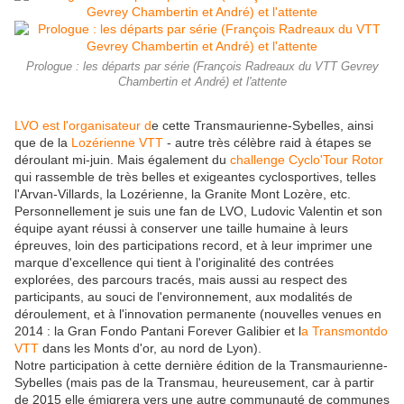
Prologue : les départs par série (François Radreaux du VTT Gevrey
Chambertin et André) et l'attente
LVO est l'organisateur d
e cette Transmaurienne-Sybelles, ainsi
que de la
Lozérienne VTT
- autre très célèbre raid à étapes se
déroulant mi-juin. Mais également du
challenge Cyclo'Tour Rotor
qui rassemble de très belles et exigeantes cyclosportives, telles
l'Arvan-Villards, la Lozérienne, la Granite Mont Lozère, etc.
Personnellement je suis une fan de LVO, Ludovic Valentin et son
équipe ayant réussi à conserver une taille humaine à leurs
épreuves, loin des participations record, et à leur imprimer une
marque d'excellence qui tient à l'originalité des contrées
explorées, des parcours tracés, mais aussi au respect des
participants, au souci de l'environnement, aux modalités de
déroulement, et à l'innovation permanente (nouvelles venues en
2014 : la Gran Fondo Pantani Forever Galibier et l
a Transmontdo
VTT
dans les Monts d'or, au nord de Lyon).
Notre participation à cette dernière édition de la Transmaurienne-
Sybelles (mais pas de la Transmau, heureusement, car à partir
de 2015 elle émigrera vers une autre communauté de communes