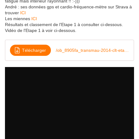
fatigué mais intérieur rayonnant !! :-)))
André : ses données gps et cardio-fréquence-mètre sur Strava à
trouver
ICI
Les miennes
ICI
Résultats et classement de l'Etape 1 à consulter ci-dessous.
Vidéo de l'Etape 1 à voir ci-dessous.
Télécharger
/ob_8905fa_transmau-2014-clt-etape-1