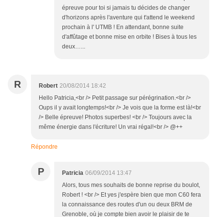
épreuve pour toi si jamais tu décides de changer
d'horizons après l'aventure qui t'attend le weekend
prochain à l' UTMB ! En attendant, bonne suite
d'affûtage et bonne mise en orbite ! Bises à tous les
deux…...
R
Robert
20/08/2014 18:42
Hello Patricia,<br /> Petit passage sur pérégrination.<br />
Oups il y avait longtemps!<br /> Je vois que la forme est là!<br
/> Belle épreuve! Photos superbes! <br /> Toujours avec la
même énergie dans l'écriture! Un vrai régal!<br /> @++
Répondre
P
Patricia
06/09/2014 13:47
Alors, tous mes souhaits de bonne reprise du boulot,
Robert ! <br /> Et yes j'espère bien que mon C60 fera
la connaissance des routes d'un ou deux BRM de
Grenoble, où je compte bien avoir le plaisir de te