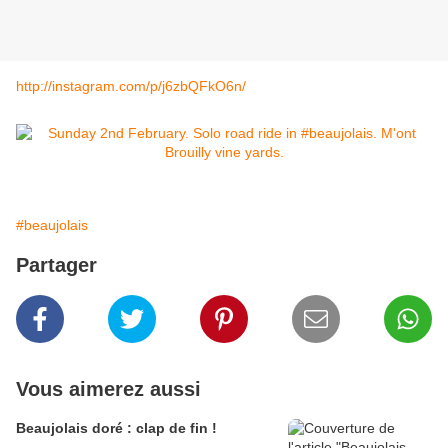
http://instagram.com/p/j6zbQFkO6n/
#beaujolais
Partager
Vous aimerez aussi
Beaujolais doré : clap de fin !