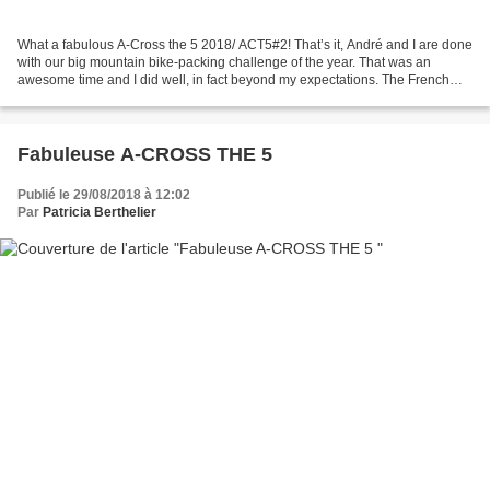
What a fabulous A-Cross the 5 2018/ ACT5#2! That’s it, André and I are done
with our big mountain bike-packing challenge of the year. That was an
awesome time and I did well, in fact beyond my expectations. The French
version of this article is to be...
Fabuleuse A-CROSS THE 5
Publié le 29/08/2018 à 12:02
Par
Patricia Berthelier