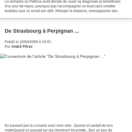
La semaine où Patricia avait décidé de caser sa diagonale je bénéficiais
d'un jour de repos, pourquoi pas l'accompagner un bout sans omettre
toutefois que ce serait son défi. Allonger la distance, emmagasiner des
bornes, tester les lumières, et se réadapter...
De Strasbourg à Perpignan ...
Publié le 20/04/2009 à 19:01
Par
André Pérez
En passant par la Lorraine avec mon vélo...Quand on partait de bon
matinQuand on passait sur les cheminsA bicyclette...Bon un peu de