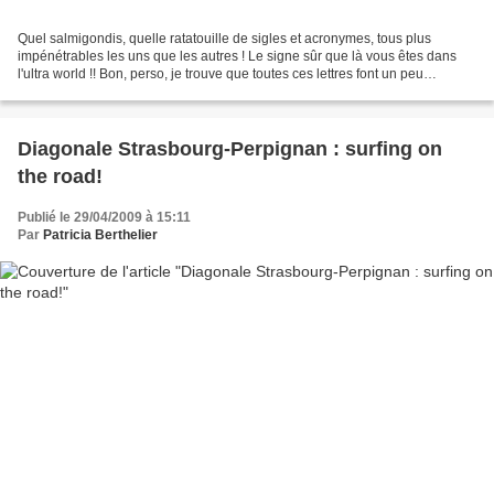
Quel salmigondis, quelle ratatouille de sigles et acronymes, tous plus
impénétrables les uns que les autres ! Le signe sûr que là vous êtes dans
l'ultra world !! Bon, perso, je trouve que toutes ces lettres font un peu
prétentieux - elles ont l'air de...
Diagonale Strasbourg-Perpignan : surfing on
the road!
Publié le 29/04/2009 à 15:11
Par
Patricia Berthelier