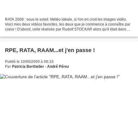
RATA 2008 : sous le soleil. Météo idéale, si l'on en croit les images vidéo.
Voici mes deux vidéos favorites, les deux que je commence à connaître par
coeur ! D'abord, celle réalisée par Rudolf STOCKAR alors qu'il était dans
l'équipe d'assistance de Néria...
RPE, RATA, RAAM...et j'en passe !
Publié le 10/06/2009 à 08:10
Par
Patricia Berthelier - André Pérez