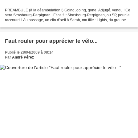
PREAMBULE (à la déambulation !) Going, going, gone! Adjugé, vendu ! Ce
sera Strasbourg-Perpignan ! Et ce fut Strasbourg-Perpignan, ou SP, pour le
raccourci ! Au passage, un clin d'oeil à Sarah, ma fille : Lights, du groupe
britannique Archive. A écouter...
Faut rouler pour apprécier le vélo...
Publié le 28/04/2009 à 08:14
Par
André Pérez