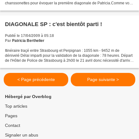
chanssonettes pour évoquer la première diagonale de Patricia.Comme vous
l'avez compris elle a choisi Strasbourg Perpignan.En...
DIAGONALE SP : c'est bientôt parti !
Publié le 17/04/2009 à 05:18
Par
Patricia Berthelier
Itinéraire traçé entre Strasbourg et Perpignan : 1055 km - 9452 m de
dénivelé Délai imparti pour la validation de la diagonale : 78 heures. Départ
de l'Hôtel de Police de Strasbourg à 2h00 le 21 avril donc nécessité d'arriver
à l'Hôtel de Police de Perpignan...
< Page précédente
Page suivante >
Hébergé par Overblog
Top articles
Pages
Contact
Signaler un abus