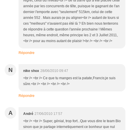
regret, celui du niveau<br /> de la barre qui a été placée cette
année par les concurrents de tête, puisque le gagnant de l'an
dernier l'emporte avec "seulement" 515km, celui de cette
année 552 . Mais aurais-je pu aligner<br /> autant de tours si
ces "meilleurs" n'avaient pas été là ? Eh bien nous tenterons
de répondre à cette question l'année prochaine ! Mêmes
heures, même endroit, même principe les 2 et 3 Juillet 2011,
<br /> pour au moins autant de plaisir !<br /> <br /> <br />
Répondre
N
nike shox
28/06/2010 09:47
<br /> <br /> Ce que tu manges est la patate,Francis;je suis
sûre.<br /> <br /> <br /> <br />
Répondre
A
André
27/06/2010 17:57
<br /> <br /> Super, génial, trop fort...Que vous dire le team Bio
sinon que je partage internetiquement ce bonheur que nul