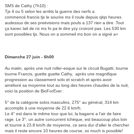
SMS de Cathy (7h10) :
Tjs 4 ou 5 selon les arrêts la guerre des nerfs a
commencé.francis tjs le sourire ms il roule depuis qlqs heures
audessus de ses preévisions mais pouls a 137 rien a dire. Tout
ça kavec lait de riz ms fo pa le dire yzy croiront pas. Les 530 km
sont possibles tjs. Nous on a sommeil ms bon on a signé a+
Dimanche 27 juin - 6h00
Au matin, après une nuit roller-esque sur le circuit Bugatti, tourne
tourne Francis, guette guette Cathy, après une magnifique
progression au classement solo et scratch et après avoir
amélioré sa moyenne tout au long des heures chaudes de la nuit,
voici la position de BioForEver :
5° de la catégorie solos masculins, 275° au général, 314 km
accomplis à une moyenne de 22.6 km/h.
Le 4° est dans le même tour que lui, la bagarre a l'air de faire
rage. Le 3°, un autre concurrent tchèque, est beaucoup plus loin
et tourne à 23.8 km/h de moyenne, ce sera dur d'aller le chercher
mais il reste encore 10 heures de course, so much is possible!