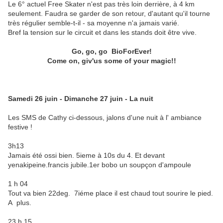
Le 6° actuel Free Skater n'est pas très loin derrière, à 4 km
seulement. Faudra se garder de son retour, d'autant qu'il tourne
très régulier semble-t-il - sa moyenne n'a jamais varié.
Bref la tension sur le circuit et dans les stands doit être vive.
Go, go, go BioForEver!
Come on, giv'us some of your magic!!
Samedi 26 juin - Dimanche 27 juin - La nuit
Les SMS de Cathy ci-dessous, jalons d'une nuit à l' ambiance
festive !
3h13
Jamais été ossi bien. 5ieme à 10s du 4. Et devant
yenakipeine.francis jubile.1er bobo un soupçon d'ampoule
1 h 04
Tout va bien 22deg. 7iéme place il est chaud tout sourire le pied.
A plus.
23 h 15