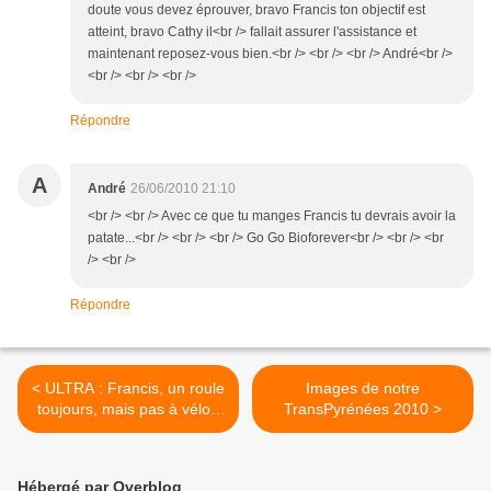
doute vous devez éprouver, bravo Francis ton objectif est
atteint, bravo Cathy il<br /> fallait assurer l'assistance et
maintenant reposez-vous bien.<br /> <br /> <br /> André<br />
<br /> <br /> <br />
Répondre
A
André
26/06/2010 21:10
<br /> <br /> Avec ce que tu manges Francis tu devrais avoir la
patate...<br /> <br /> <br /> Go Go Bioforever<br /> <br /> <br
/> <br />
Répondre
< ULTRA : Francis, un roule
Images de notre
toujours, mais pas à vélo !
TransPyrénées 2010 >
A suivre......
Hébergé par Overblog