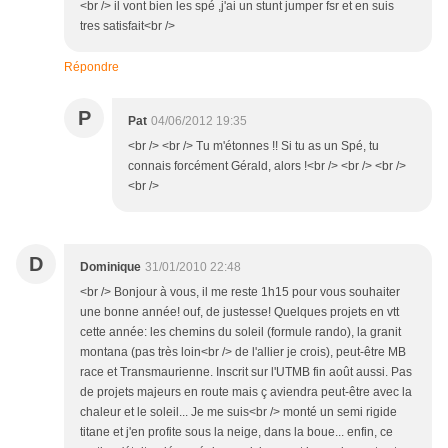
<br /> il vont bien les spé ,j'ai un stunt jumper fsr et en suis
tres satisfait<br />
Répondre
P
Pat
04/06/2012 19:35
<br /> <br /> Tu m'étonnes !! Si tu as un Spé, tu
connais forcément Gérald, alors !<br /> <br /> <br />
<br />
D
Dominique
31/01/2010 22:48
<br /> Bonjour à vous, il me reste 1h15 pour vous souhaiter
une bonne année! ouf, de justesse! Quelques projets en vtt
cette année: les chemins du soleil (formule rando), la granit
montana (pas très loin<br /> de l'allier je crois), peut-être MB
race et Transmaurienne. Inscrit sur l'UTMB fin août aussi. Pas
de projets majeurs en route mais ç aviendra peut-être avec la
chaleur et le soleil... Je me suis<br /> monté un semi rigide
titane et j'en profite sous la neige, dans la boue... enfin, ce