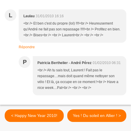
L
Laulau
31/01/2010 16:16
<br /> Et ben c'est du propre (lol) !!!!<br /> Heureusement
qu'André ne fait pas son repassage !!!!!<br /> Profitez en bien.
<br /> Bises<br /> <br /> Laurent<br /> <br /> <br />
Répondre
P
Patricia Berthelier - André Pérez
01/02/2010 06:31
<br /> Ah tu sais tout, Laurent ! Fait pas le
repassage....mais doit quand même nettoyer son
vélo ! Et là, ça occupe en ce moment !<br /> Have a
nice week....Pat<br /> <br /> <br />
< Happy New Year 2010!
Yes ! Du soleil en Allier ! >