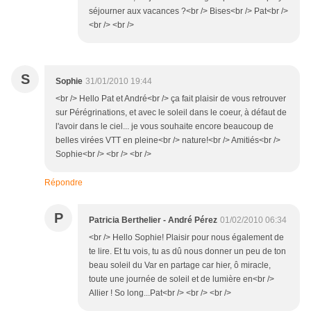
séjourner aux vacances ?<br /> Bises<br /> Pat<br />
<br /> <br />
S
Sophie
31/01/2010 19:44
<br /> Hello Pat et André<br /> ça fait plaisir de vous retrouver
sur Pérégrinations, et avec le soleil dans le coeur, à défaut de
l'avoir dans le ciel... je vous souhaite encore beaucoup de
belles virées VTT en pleine<br /> nature!<br /> Amitiés<br />
Sophie<br /> <br /> <br />
Répondre
P
Patricia Berthelier - André Pérez
01/02/2010 06:34
<br /> Hello Sophie! Plaisir pour nous également de
te lire. Et tu vois, tu as dû nous donner un peu de ton
beau soleil du Var en partage car hier, ô miracle,
toute une journée de soleil et de lumière en<br />
Allier ! So long...Pat<br /> <br /> <br />