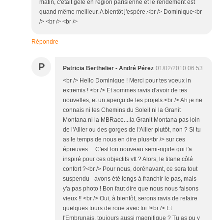
matin, c'était gelé en région parisienne et le rendement est
quand même meilleur. A bientôt j'espère.<br /> Dominique<br
/> <br /> <br />
Répondre
P
Patricia Berthelier - André Pérez
01/02/2010 06:53
<br /> Hello Dominique ! Merci pour tes voeux in
extremis ! <br /> Et sommes ravis d'avoir de tes
nouvelles, et un aperçu de tes projets.<br /> Ah je ne
connais ni les Chemins du Soleil ni la Granit
Montana ni la MBRace....la Granit Montana pas loin
de l'Allier ou des gorges de l'Allier plutôt, non ? Si tu
as le temps de nous en dire plus<br /> sur ces
épreuves.....C'est ton nouveau semi-rigide qui t'a
inspiré pour ces objectifs vtt ? Alors, le titane côté
confort ?<br /> Pour nous, dorénavant, ce sera tout
suspendu - avons été longs à franchir le pas, mais
y'a pas photo ! Bon faut dire que nous nous faisons
vieux !! <br /> Oui, à bientôt, serons ravis de refaire
quelques tours de roue avec toi !<br /> Et
l'Embrunais, toujours aussi magnifique ? Tu as pu y