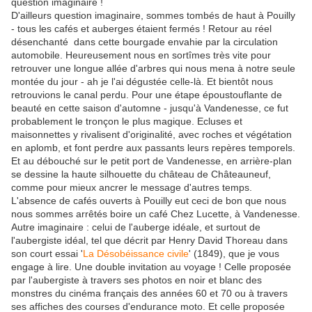
question imaginaire !
D'ailleurs question imaginaire, sommes tombés de haut à Pouilly
- tous les cafés et auberges étaient fermés ! Retour au réel
désenchanté dans cette bourgade envahie par la circulation
automobile. Heureusement nous en sortîmes très vite pour
retrouver une longue allée d'arbres qui nous mena à notre seule
montée du jour - ah je l'ai dégustée celle-là. Et bientôt nous
retrouvions le canal perdu. Pour une étape époustouflante de
beauté en cette saison d'automne - jusqu'à Vandenesse, ce fut
probablement le tronçon le plus magique. Ecluses et
maisonnettes y rivalisent d'originalité, avec roches et végétation
en aplomb, et font perdre aux passants leurs repères temporels.
Et au débouché sur le petit port de Vandenesse, en arrière-plan
se dessine la haute silhouette du château de Châteauneuf,
comme pour mieux ancrer le message d'autres temps.
L'absence de cafés ouverts à Pouilly eut ceci de bon que nous
nous sommes arrêtés boire un café Chez Lucette, à Vandenesse.
Autre imaginaire : celui de l'auberge idéale, et surtout de
l'aubergiste idéal, tel que décrit par Henry David Thoreau dans
son court essai '
La Désobéissance civile
' (1849), que je vous
engage à lire. Une double invitation au voyage ! Celle proposée
par l'aubergiste à travers ses photos en noir et blanc des
monstres du cinéma français des années 60 et 70 ou à travers
ses affiches des courses d'endurance moto. Et celle proposée