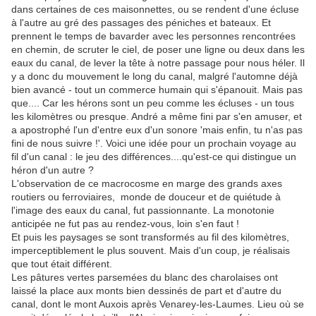
dans certaines de ces maisonnettes, ou se rendent d'une écluse
à l'autre au gré des passages des péniches et bateaux. Et
prennent le temps de bavarder avec les personnes rencontrées
en chemin, de scruter le ciel, de poser une ligne ou deux dans les
eaux du canal, de lever la tête à notre passage pour nous héler. Il
y a donc du mouvement le long du canal, malgré l'automne déjà
bien avancé - tout un commerce humain qui s'épanouit. Mais pas
que.... Car les hérons sont un peu comme les écluses - un tous
les kilomètres ou presque. André a même fini par s'en amuser, et
a apostrophé l'un d'entre eux d'un sonore 'mais enfin, tu n'as pas
fini de nous suivre !'. Voici une idée pour un prochain voyage au
fil d'un canal : le jeu des différences....qu'est-ce qui distingue un
héron d'un autre ?
L'observation de ce macrocosme en marge des grands axes
routiers ou ferroviaires, monde de douceur et de quiétude à
l'image des eaux du canal, fut passionnante. La monotonie
anticipée ne fut pas au rendez-vous, loin s'en faut !
Et puis les paysages se sont transformés au fil des kilomètres,
imperceptiblement le plus souvent. Mais d'un coup, je réalisais
que tout était différent.
Les pâtures vertes parsemées du blanc des charolaises ont
laissé la place aux monts bien dessinés de part et d'autre du
canal, dont le mont Auxois après Venarey-les-Laumes. Lieu où se