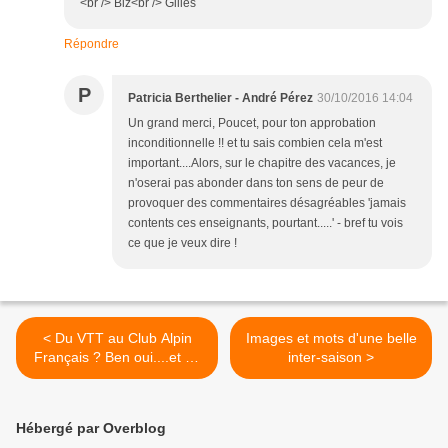
<br /> Biz<br /> Gilles
Répondre
P
Patricia Berthelier - André Pérez
30/10/2016 14:04
Un grand merci, Poucet, pour ton approbation
inconditionnelle !! et tu sais combien cela m'est
important....Alors, sur le chapitre des vacances, je
n'oserai pas abonder dans ton sens de peur de
provoquer des commentaires désagréables 'jamais
contents ces enseignants, pourtant.....' - bref tu vois
ce que je veux dire !
< Du VTT au Club Alpin
Images et mots d'une belle
Français ? Ben oui....et du
inter-saison >
bon avec ça !
Hébergé par Overblog