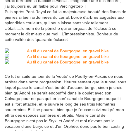
serait déroulée la bataille d'Alesia - imaginaire une fois encore,
j'ai toujours eu un faible pour Vercingètorix !
Puis après Pont-Royal ce fut la majestueuse beauté des flancs de
pierres si bien ordonnées du canal, bordé d'arbres augustes aux
splendides couleurs, qui nous laissa sans voix tellement
c'était.....le nom de la péniche qui émergeait de l'écluse à ce
moment le dit mieux que moi : L'Impressionniste. Bonheur de
cette vallée des 'quarante écluses'.
Ce fut ensuite au tour de la 'voute' de Pouilly-en-Auxois de nous
arrêter dans notre progression. Heureusement que le tunnel sous
lequel passe le canal n'est bordé d'aucune berge, sinon je crois
bien qu'André se serait engouffré dans le goulet avec son
Colnago pour ne pas quitter 'son' canal de Bourgogne auquel il
est si fort attaché, et le suivre le long de ses trois kilomètres
souterrains. Et il se pourrait bien que je l'eusse suivi malgré mon
effroi des espaces sombres et étroits. Mais le canal de
Bourgogne n'est pas le Styx, et André et moi n'avons pas la
vocation d'une Eurydice et d'un Orphée, donc pas le bon casting