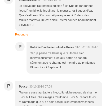
cestdurlevelo
31/10/2016 13:38
Je trouve que l'automne sied bien à ce type de randonnée,
l'eau, l'humidité, le brouillard, la mousse, les flaques d'eau.
Que c'est beau ! On pourrait presque sentir l'odeur des
feuilles mortes à lire cet article ! Merci pour ce beau moment
d'évasion :)
Répondre
P
Patricia Berthelier - André Pérez
31/10/2016 19:47
Yep je pense d'ailleurs que l'automne sied
merveilleusement bien aux bords de canaux,
sûrement que le charme est moindre au printemps !
Et merci à toi Baptiste !!!
P
Poucet
30/10/2016 07:59
Toujours aussi agréable a lire, culturel, beaucoup de charme
...<br /> Et les jolies images d'automne ...<br /> J'adore !!! <br
/> Dommage que tu ne sois pas plus souvent en vacances ...