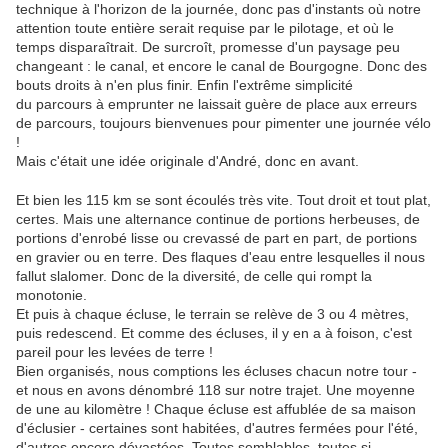
technique à l'horizon de la journée, donc pas d'instants où notre
attention toute entière serait requise par le pilotage, et où le
temps disparaîtrait. De surcroît, promesse d'un paysage peu
changeant : le canal, et encore le canal de Bourgogne. Donc des
bouts droits à n'en plus finir. Enfin l'extrême simplicité
du parcours à emprunter ne laissait guère de place aux erreurs
de parcours, toujours bienvenues pour pimenter une journée vélo
!
Mais c'était une idée originale d'André, donc en avant.
Et bien les 115 km se sont écoulés très vite. Tout droit et tout plat,
certes. Mais une alternance continue de portions herbeuses, de
portions d'enrobé lisse ou crevassé de part en part, de portions
en gravier ou en terre. Des flaques d'eau entre lesquelles il nous
fallut slalomer. Donc de la diversité, de celle qui rompt la
monotonie.
Et puis à chaque écluse, le terrain se relève de 3 ou 4 mètres,
puis redescend. Et comme des écluses, il y en a à foison, c'est
pareil pour les levées de terre !
Bien organisés, nous comptions les écluses chacun notre tour -
et nous en avons dénombré 118 sur notre trajet. Une moyenne
de une au kilomètre ! Chaque écluse est affublée de sa maison
d'éclusier - certaines sont habitées, d'autres fermées pour l'été,
d'autres encore dévastées. Toutes semblables, toutes si