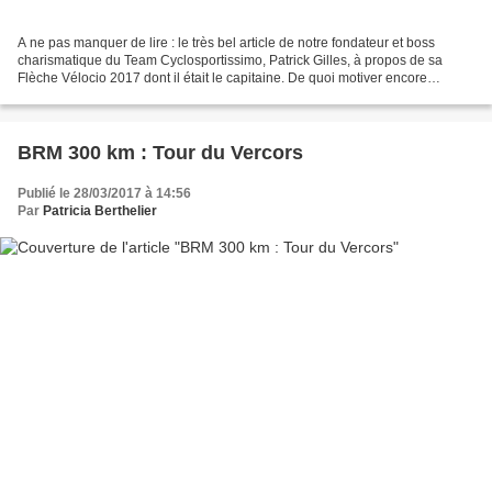
A ne pas manquer de lire : le très bel article de notre fondateur et boss
charismatique du Team Cyclosportissimo, Patrick Gilles, à propos de sa
Flèche Vélocio 2017 dont il était le capitaine. De quoi motiver encore
davantage de troupes ! Le récit vivant...
BRM 300 km : Tour du Vercors
Publié le 28/03/2017 à 14:56
Par
Patricia Berthelier