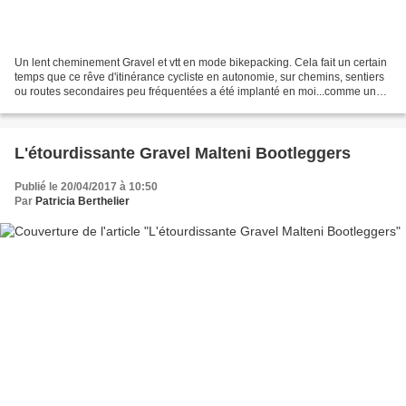
Un lent cheminement Gravel et vtt en mode bikepacking. Cela fait un certain
temps que ce rêve d'itinérance cycliste en autonomie, sur chemins, sentiers
ou routes secondaires peu fréquentées a été implanté en moi...comme un
soupçon d'Inception ! La faute...
L'étourdissante Gravel Malteni Bootleggers
Publié le 20/04/2017 à 10:50
Par
Patricia Berthelier