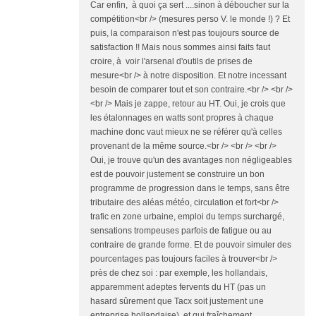
Car enfin, à quoi ça sert ....sinon à déboucher sur la
compétition<br /> (mesures perso V. le monde !) ? Et
puis, la comparaison n'est pas toujours source de
satisfaction !! Mais nous sommes ainsi faits faut
croire, à voir l'arsenal d'outils de prises de
mesure<br /> à notre disposition. Et notre incessant
besoin de comparer tout et son contraire.<br /> <br />
<br /> Mais je zappe, retour au HT. Oui, je crois que
les étalonnages en watts sont propres à chaque
machine donc vaut mieux ne se référer qu'à celles
provenant de la même source.<br /> <br /> <br />
Oui, je trouve qu'un des avantages non négligeables
est de pouvoir justement se construire un bon
programme de progression dans le temps, sans être
tributaire des aléas météo, circulation et fort<br />
trafic en zone urbaine, emploi du temps surchargé,
sensations trompeuses parfois de fatigue ou au
contraire de grande forme. Et de pouvoir simuler des
pourcentages pas toujours faciles à trouver<br />
près de chez soi : par exemple, les hollandais,
apparemment adeptes fervents du HT (pas un
hasard sûrement que Tacx soit justement une
entreprise hollandaise), et qui fraîchement