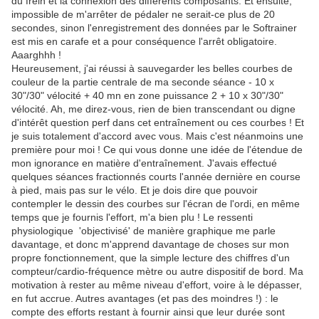
du frein et la connexion des différents composants. Et ensuite,
impossible de m'arrêter de pédaler ne serait-ce plus de 20
secondes, sinon l'enregistrement des données par le Softrainer
est mis en carafe et a pour conséquence l'arrêt obligatoire.
Aaarghhh !
Heureusement, j'ai réussi à sauvegarder les belles courbes de
couleur de la partie centrale de ma seconde séance - 10 x
30"/30" vélocité + 40 mn en zone puissance 2 + 10 x 30"/30"
vélocité. Ah, me direz-vous, rien de bien transcendant ou digne
d'intérêt question perf dans cet entraînement ou ces courbes ! Et
je suis totalement d'accord avec vous. Mais c'est néanmoins une
première pour moi ! Ce qui vous donne une idée de l'étendue de
mon ignorance en matière d'entraînement. J'avais effectué
quelques séances fractionnés courts l'année dernière en course
à pied, mais pas sur le vélo. Et je dois dire que pouvoir
contempler le dessin des courbes sur l'écran de l'ordi, en même
temps que je fournis l'effort, m'a bien plu ! Le ressenti
physiologique 'objectivisé' de manière graphique me parle
davantage, et donc m'apprend davantage de choses sur mon
propre fonctionnement, que la simple lecture des chiffres d'un
compteur/cardio-fréquence mètre ou autre dispositif de bord. Ma
motivation à rester au même niveau d'effort, voire à le dépasser,
en fut accrue. Autres avantages (et pas des moindres !) : le
compte des efforts restant à fournir ainsi que leur durée sont