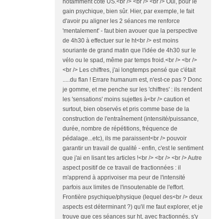
notamment côté US.<br /> <br /> <br /> Oui, pour le
gain psychique, bien sûr. Hier, par exemple, le fait
d'avoir pu aligner les 2 séances me renforce
'mentalement' - faut bien avouer que la perspective
de 4h30 à effectuer sur le ht<br /> est moins
souriante de grand matin que l'idée de 4h30 sur le
vélo ou le spad, même par temps froid.<br /> <br />
<br /> Les chiffres, j'ai longtemps pensé que c'était
.....du flan ! Errare humanum est, n'est-ce pas ? Donc
je gomme, et me penche sur les 'chiffres' : ils rendent
les 'sensations' moins sujettes à<br /> caution et
surtout, bien observés et pris comme base de la
construction de l'entraînement (intensité/puissance,
durée, nombre de répétitions, fréquence de
pédalage...etc), ils me paraissent<br /> pouvoir
garantir un travail de qualité - enfin, c'est le sentiment
que j'ai en lisant tes articles !<br /> <br /> <br /> Autre
aspect positif de ce travail de fractionnées : il
m'apprend à apprivoiser ma peur de l'intensité
parfois aux limites de l'insoutenable de l'effort.
Frontière psychique/physique (lequel des<br /> deux
aspects est déterminant ?) qu'il me faut explorer, et je
trouve que ces séances sur ht, avec fractionnés, s'y