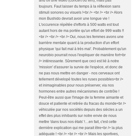
and off une vidéo (concert ou film), mais pas
toujours. Faut laisser du temps à la réflexion sans
stimuli sonores ou visuels !<br /> <br /> <br /> Alors
mon Bushido devrait avoir une longue vie !
L'occurence répétée d'efforts à 500 watts est tout
autant hors de ma portée qu'un effort de 999 watts !!
<br /> <br /> <br /> Oui, nous les femmes avons une
barrière mentale quant à la production d'un effort
physique 'qui fait mal à très mal'. Probablement qu'un
neurobio pourrait nous l'expliquer de manière fort<br
/> intéressante. Sûrement que ceci est lié à notre
'mission' d'assurer la survie de l'espèce, et donc de
ne pas nous mettre en danger - nos cerveaux ont
tellement dévelopé toutes les ruses possibles<br />
et inimaginables pour nous préserver, via nos
hormones entre autres mécanismes de contrôle !
Peut-être aussi que l'image de la femme aimante et
douce et patiente et retirée du fracas du monde<br />
véhiculée par nos sociétés depuis des siècles a un
effet des plus inhibants sur notre envie de nous
mettre 'dans tous nos états' !....en fait, c'est cette
dernière explication qui me parait être<br /> la plus
adéquate ! <br /> <br /> <br /> Mais les sportives,