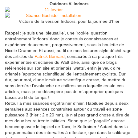
Outdoors V. Indoors
Victoire de la version Indoors, pour la journée d'hier
Rappel : je suis une 'bleusaille', une 'rookie' question
entraînement 'indoors' donc je construis connaissances et
expérience doucement, progressivement, sous la houlette de
Nicole Drummer. Et aussi, au fil de mes lectures style déchiffrage
des articles de
Patrick Bernard
, consacrés à sa pratique très
expérimentée et éclairée du Watt Bike, ainsi que de blogs
référencés sur son site et orientés 'watts', enfin je veux dire
orientés 'approche scientifique' de l'entraînement cycliste. Dur,
dur, pour moi, d'une inculture scientifique crasse, de mettre du
sens derrière l'avalanche de chiffres sous laquelle croule ces
articles, mais je ne désespère pas de m'approprier quelques
bases au fil du temps !
Retour à mes séances ergotrainer d'hier. Habituée depuis deux
semaines aux séances construites autour du travail en zone
puissance 3 (hier : 2 x 20 mn), je n'ai pas grand chose à dire de
mes deux heure trente initiales. Sinon que je 'pagaille' encore
beaucoup avec le logiciel de Tacx, le Softrainer ! Autant dans la
programmation des intervalles à effectuer, que dans le calibrage