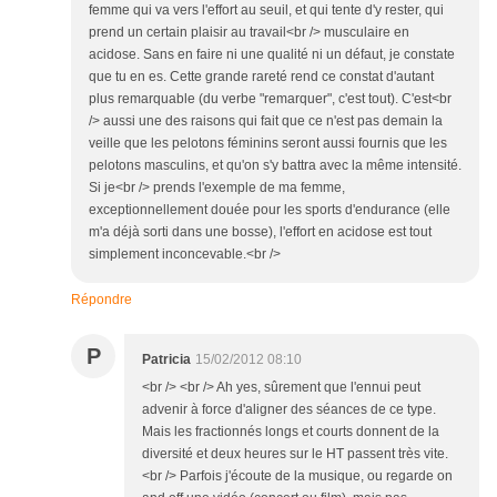
femme qui va vers l'effort au seuil, et qui tente d'y rester, qui
prend un certain plaisir au travail<br /> musculaire en
acidose. Sans en faire ni une qualité ni un défaut, je constate
que tu en es. Cette grande rareté rend ce constat d'autant
plus remarquable (du verbe "remarquer", c'est tout). C'est<br
/> aussi une des raisons qui fait que ce n'est pas demain la
veille que les pelotons féminins seront aussi fournis que les
pelotons masculins, et qu'on s'y battra avec la même intensité.
Si je<br /> prends l'exemple de ma femme,
exceptionnellement douée pour les sports d'endurance (elle
m'a déjà sorti dans une bosse), l'effort en acidose est tout
simplement inconcevable.<br />
Répondre
P
Patricia
15/02/2012 08:10
<br /> <br /> Ah yes, sûrement que l'ennui peut
advenir à force d'aligner des séances de ce type.
Mais les fractionnés longs et courts donnent de la
diversité et deux heures sur le HT passent très vite.
<br /> Parfois j'écoute de la musique, ou regarde on