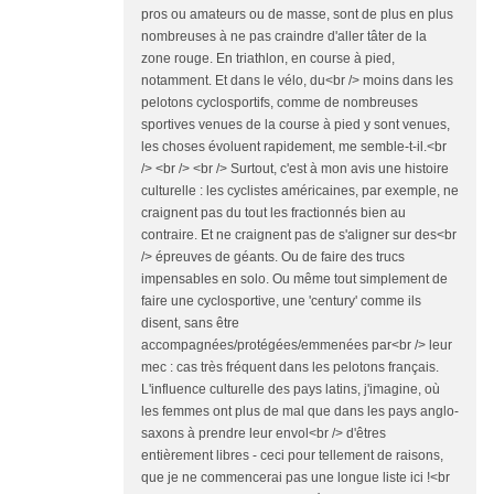
pros ou amateurs ou de masse, sont de plus en plus
nombreuses à ne pas craindre d'aller tâter de la
zone rouge. En triathlon, en course à pied,
notamment. Et dans le vélo, du<br /> moins dans les
pelotons cyclosportifs, comme de nombreuses
sportives venues de la course à pied y sont venues,
les choses évoluent rapidement, me semble-t-il.<br
/> <br /> <br /> Surtout, c'est à mon avis une histoire
culturelle : les cyclistes américaines, par exemple, ne
craignent pas du tout les fractionnés bien au
contraire. Et ne craignent pas de s'aligner sur des<br
/> épreuves de géants. Ou de faire des trucs
impensables en solo. Ou même tout simplement de
faire une cyclosportive, une 'century' comme ils
disent, sans être
accompagnées/protégées/emmenées par<br /> leur
mec : cas très fréquent dans les pelotons français.
L'influence culturelle des pays latins, j'imagine, où
les femmes ont plus de mal que dans les pays anglo-
saxons à prendre leur envol<br /> d'êtres
entièrement libres - ceci pour tellement de raisons,
que je ne commencerai pas une longue liste ici !<br