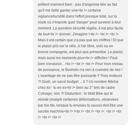
prêtent vraiment bien - pas d'angoisse liée au fait
qu'il me faille garder une<br /> certaine
vigilance/lucidité dans l'effort presque total, sur la
route où n'importe quel 'danger' peut survenir à tout
moment. La question sécurité réglée, il est plus facile
de tout<br /> donner...j'imagine !<br /> <br /> <br />
Mais il est certain que y'a pas que les chiffres ! Et que
le plaisir pris sur le vélo, à l'air libre, solo ou en
bonne compagnie, est plus que primordial. Le plaisir,
mais aussi les moments plus<br /> difficiles ! Faut
bien s'endurcir....<br /> <br /> <br /> Pour mon niveau
de puissance, le Bushido n'a rien à craindre de moi !
L'avantage de ne pas être puissante !! Trois moteurs
?! Gosh, un sacré budget.....3 ? Un nombre fétiche
chez toi - tu en es<br /> bien au 3° bris de cadre
Colnago, non ?! Déduction : le Watt Bike qui te
résiste (malgré certaines déformations, observées
par ton fils, lorsque tu envoies la sauce) doit être une
sacrée machine<br /> !<br /> <br /> <br /> <br /> <br
/> <br /> <br />