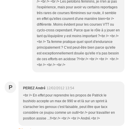
/> <br /> <br /> Les pelotons féminins, je n'en ai pas
l'expérience, mais pour avoir vu certains reportages
très rares de courses féminines sur route, il semble
en effet qu'elles courent d'une manière bien<br />
différente. Moins évident pour les courses VTT ou
cyclo-cross cependant. Parce que le rôle à y jouer en
tant qu'équipière y est moins important ?<br /> <br />
<br /> Ta femme pratique quel sport d'endurance
principalement ? C'est peut-être bien parce qu'elle
est exceptionnellement douée qu'elle n'a pas besoin
de ces efforts en acidose ?!<br /> <br /> <br /> <br />
<br /> <br /> <br />
P
PEREZ André
12/02/2012 13:54
<br /> En effet pour reprendre les propos de Patrick le
bushido accepte un max de 990 w et là sur un sprint à
s'arracher les genoux c'est faisable, peut être que tacx
considère ce joujou comme un outil<br /> pour travailler en
position assise ...!!<br /> <br /> <br /> André.<br />