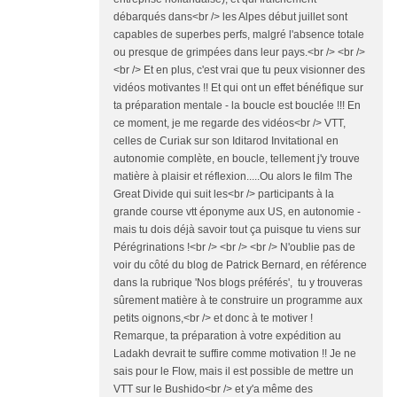
débarqués dans<br /> les Alpes début juillet sont
capables de superbes perfs, malgré l'absence totale
ou presque de grimpées dans leur pays.<br /> <br />
<br /> Et en plus, c'est vrai que tu peux visionner des
vidéos motivantes !! Et qui ont un effet bénéfique sur
ta préparation mentale - la boucle est bouclée !!! En
ce moment, je me regarde des vidéos<br /> VTT,
celles de Curiak sur son Iditarod Invitational en
autonomie complète, en boucle, tellement j'y trouve
matière à plaisir et réflexion.....Ou alors le film The
Great Divide qui suit les<br /> participants à la
grande course vtt éponyme aux US, en autonomie -
mais tu dois déjà savoir tout ça puisque tu viens sur
Pérégrinations !<br /> <br /> <br /> N'oublie pas de
voir du côté du blog de Patrick Bernard, en référence
dans la rubrique 'Nos blogs préférés', tu y trouveras
sûrement matière à te construire un programme aux
petits oignons,<br /> et donc à te motiver !
Remarque, ta préparation à votre expédition au
Ladakh devrait te suffire comme motivation !! Je ne
sais pour le Flow, mais il est possible de mettre un
VTT sur le Bushido<br /> et y'a même des