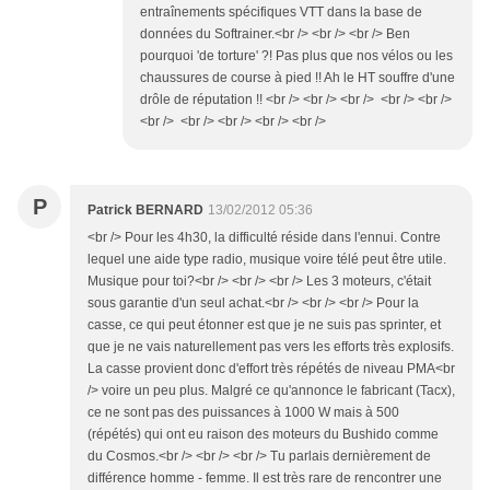
entraînements spécifiques VTT dans la base de
données du Softrainer.<br /> <br /> <br /> Ben
pourquoi 'de torture' ?! Pas plus que nos vélos ou les
chaussures de course à pied !! Ah le HT souffre d'une
drôle de réputation !! <br /> <br /> <br /> <br /> <br />
<br /> <br /> <br /> <br /> <br />
P
Patrick BERNARD
13/02/2012 05:36
<br /> Pour les 4h30, la difficulté réside dans l'ennui. Contre
lequel une aide type radio, musique voire télé peut être utile.
Musique pour toi?<br /> <br /> <br /> Les 3 moteurs, c'était
sous garantie d'un seul achat.<br /> <br /> <br /> Pour la
casse, ce qui peut étonner est que je ne suis pas sprinter, et
que je ne vais naturellement pas vers les efforts très explosifs.
La casse provient donc d'effort très répétés de niveau PMA<br
/> voire un peu plus. Malgré ce qu'annonce le fabricant (Tacx),
ce ne sont pas des puissances à 1000 W mais à 500
(répétés) qui ont eu raison des moteurs du Bushido comme
du Cosmos.<br /> <br /> <br /> Tu parlais dernièrement de
différence homme - femme. Il est très rare de rencontrer une