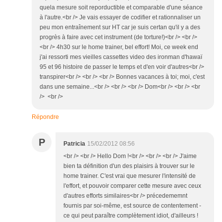
quela mesure soit reporductible et comparable d'une séance
à l'autre.<br /> Je vais essayer de codifier et rationnaliser un
peu mon entraînement sur HT car je suis certan qu'il y a des
progrès à faire avec cet instrument (de torture!)<br /> <br />
<br /> 4h30 sur le home trainer, bel effort! Moi, ce week end
j'ai ressorti mes vieilles cassettes video des ironman d'hawaï
95 et 96 histoire de passer le temps et d'en voir d'autres<br />
transpirer<br /> <br /> <br /> Bonnes vacances à toi; moi, c'est
dans une semaine...<br /> <br /> <br /> Dom<br /> <br /> <br
/> <br />
Répondre
P
Patricia
15/02/2012 08:56
<br /> <br /> Hello Dom !<br /> <br /> <br /> J'aime
bien ta définition d'un des plaisirs à trouver sur le
home trainer. C'est vrai que mesurer l'intensité de
l'effort, et pouvoir comparer cette mesure avec ceux
d'autres efforts similaires<br /> précedememnt
fournis par soi-même, est source de contentement -
ce qui peut paraître complètement idiot, d'ailleurs !