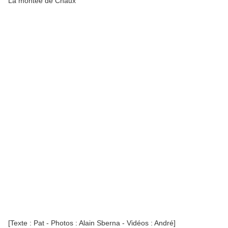
La montée de Chaux
[Texte : Pat - Photos : Alain Sberna - Vidéos : André]