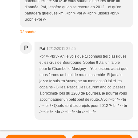
parcours!!!<br /> <br /> Je vous souhaite une très belle fin
d’année. Pat, j’espère qu’on se reverra en 2012... et qu'on
partagera quelques km...<br /> <br /> <br /> Bisous <br />
Sophie<br />
Répondre
P
Pat
12/12/2011 22:55
<br /> <br /> Ah je vois que tu connais tes classiques
et tes crûs de Bourgogne, Sophie !! J'ai un faible
pour le Chambolle-Musigny.....Yep, espère aussi que
nous ferons un bout de route ensemble. Si jamais
je<br /> suis en Auvergne au moment où toi et les
copains - Gilles, Pascal, les Laurent and co, passez
à proximité lors du 1200 de Bourges, je pourrai vous
accompagner un petit bout de route. A voir.<br /> <br
/> <br /> Quels sont tes projets pour 2012 ?<br /> <br
/> <br /> <br /> <br /> <br /> <br />