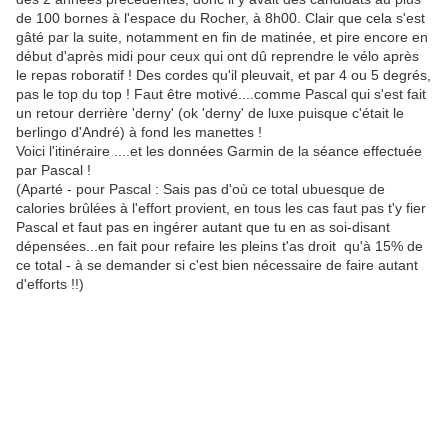
de 100 bornes à l'espace du Rocher, à 8h00. Clair que cela s'est
gâté par la suite, notamment en fin de matinée, et pire encore en
début d'après midi pour ceux qui ont dû reprendre le vélo après
le repas roboratif ! Des cordes qu'il pleuvait, et par 4 ou 5 degrés,
pas le top du top ! Faut être motivé....comme Pascal qui s'est fait
un retour derrière 'derny' (ok 'derny' de luxe puisque c'était le
berlingo d'André) à fond les manettes !
Voici l'itinéraire ....et les données Garmin de la séance effectuée
par Pascal !
(Aparté - pour Pascal : Sais pas d'où ce total ubuesque de
calories brûlées à l'effort provient, en tous les cas faut pas t'y fier
Pascal et faut pas en ingérer autant que tu en as soi-disant
dépensées...en fait pour refaire les pleins t'as droit qu'à 15% de
ce total - à se demander si c'est bien nécessaire de faire autant
d'efforts !!)